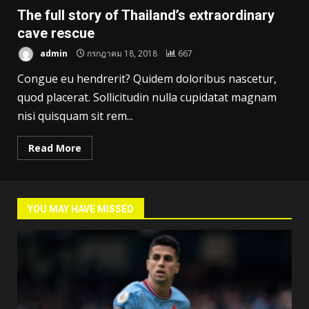
The full story of Thailand’s extraordinary
cave rescue
admin
กรกฎาคม 18, 2018
667
Congue eu hendrerit? Quidem doloribus nascetur,
quod placerat. Sollicitudin nulla cupidatat magnam
nisi quisquam sit rem...
Read More
YOU MAY HAVE MISSED