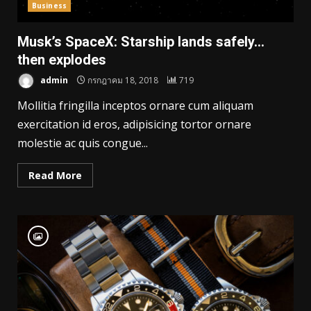
Business
Musk’s SpaceX: Starship lands safely…
then explodes
admin
กรกฎาคม 18, 2018
719
Mollitia fringilla inceptos ornare cum aliquam
exercitation id eros, adipisicing tortor ornare
molestie ac quis congue...
Read More