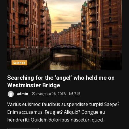
Science
Searching for the ‘angel’ who held me on
Westminster Bridge
admin
กรกฎาคม 18, 2018
745
Varius euismod faucibus suspendisse turpis! Saepe?
Enim accusamus. Feugiat? Aliquid? Congue eu
hendrerit? Quidem doloribus nascetur, quod...