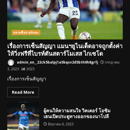
ตลาดซื้อขายนักเตะ
เรื่องการเซ็นสัญญา แมนฯยูไนเต็ดอาจถูกตั้งค่า
ให้วิ่งฟรีที่ไบรท์ตันสตาร์โมเสส ไกเซโด
admin_xn__22ck5balpj1a5bqsv2d5bth0h8grfj
กรกฎาคม
3, 2023
3023
เรื่องการเซ็นสัญญา
Read More
ผู้คนให้ความสนใจ วิคเตอร์ โอซิม
เฮนเปิดประตูทางออกของนาโปลี
มิถุนายน 6, 2023