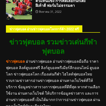
ตัวแทนแข้ง การคัดเลือกนักเตะ
ฝีเท้าดี ฟอร์มไม่ธรรมดา
สิงหาคม 31, 2022
ข่าวฟุตบอล อ่านข่าวฟุตบอลโลกการ์ต้า 2022 ฟรี
ข่าวฟุตบอล รวมข่าวเด่นกีฬา
ฟุตบอล
ข่าวฟุตบอล
อ่านข่าวฟุตบอล อ่านข่าวฟุตบอลมือถือ ราคา
ฟุตบอล ลิงค์ดูบอลฟรี ลิงก์ดูบอลพรีเมียร์ลีกออนไลน์ ดูบอล
โลก ข่าวฟุตบอลโลก เรื่องเด่นกีฬา ไฮไลท์ฟุตบอลไทย
รวบรวมข่าวสารอ่านข่าวฟุตบอล ผ่านทางเว็บไซต์ที่ให้
บริการ ข้อมูลข่าวสารวงการฟุตบอลที่ดีที่สุด หากท่านเลือก
ใช้งาน ผ่านทางเว็บไซต์ ให้บริการข้อมูลข่าวสาร และการ
อ่านข่าวฟุตบอลที่ เป็นได้มากกว่าการอ่านข่าวฟุตบอล ผ่าน