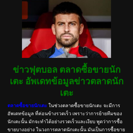
ข่าวฟุตบอล ตลาดซื้อขายนัก
เตะ อัพเดทข้อมูลข่าวตลาดนัก
เตะ
ตลาดซื้อขายนักเตะ
ในช่วงตลาดซื้อขายนักเตะ จะมีการ
อัพเดทข้อมูล ที่ค่อนข้างรวดเร็ว เพราะว่าการย้ายทีมของ
นักเตะนั้น มักจะทำได้อย่างรวดเร็วและเงียบ พูดว่าการซื้อ
ขายบางอย่าง ในวงการตลาดนักเตะนั้น มันเป็นการซื้อขาย