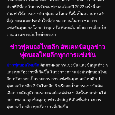
ช่วยที่ดีที่สุด ในการรับชมฟุตบอลโลกปี 2022 ครั้งนี้ มา
ร่วมทำให้การแข่งขัน ฟุตบอลโลกครั้งนี้ เป็นความทรงจำ
ที่สุดยอด และประทับใจที่สุด ของท่านในการชม การ
แข่งขันฟุตบอลโลกกว่าทุกครั้ง ที่เคยมีมาด้วยการเลือกใช้
งาน ผ่านทางเว็บไซต์ของเรา
ข่าวฟุตบอลไทยลีก อัพเดทข้อมูลข่าว
ฟุตบอลไทยลีกทุกการแข่งขัน
ข่าวฟุตบอลไทยลีก
ติดตามผลการแข่งขัน และข้อมูลต่าง ๆ
และทุกเรื่องราวที่เกิดขึ้น ในวงการการแข่งขันฟุตบอลไทย
ลีก หรือว่าจะเป็นรายการ การแข่งขันฟุตบอลไทยลีก 1
ฟุตบอลไทยลีก 2 วันไทยอีก 3 หรือจะเป็นการแข่งขันคัด
เลือก ระดับภูมิภาครอบเพลย์ออฟต่าง ๆ ดังนั้นหากท่านไม่
อยากพลาด ทุกข้อมูลทุกข่าวสำคัญ ที่เกิดขึ้นกับ วงการ
ฟุตบอลไทยลีก ทุกเรื่องราวที่เกิดขึ้น