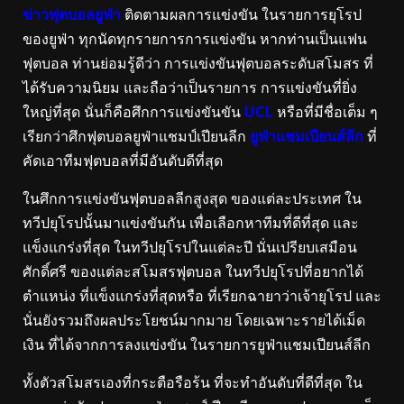
ข่าวฟุตบอลยูฟ่า
ติดตามผลการแข่งขัน ในรายการยุโรป
ของยูฟ่า ทุกนัดทุกรายการการแข่งขัน หากท่านเป็นแฟน
ฟุตบอล ท่านย่อมรู้ดีว่า การแข่งขันฟุตบอลระดับสโมสร ที่
ได้รับความนิยม และถือว่าเป็นรายการ การแข่งขันที่ยิ่ง
ใหญ่ที่สุด นั่นก็คือศึกการแข่งขันขัน
UCL
หรือที่มีชื่อเต็ม ๆ
เรียกว่าศึกฟุตบอลยูฟ่าแชมป์เปียนลีก
ยูฟ่าแชมเปียนส์ลีก
ที่
คัดเอาทีมฟุตบอลที่มีอันดับดีที่สุด
ในศึกการแข่งขันฟุตบอลลีกสูงสุด ของแต่ละประเทศ ใน
ทวีปยุโรปนั้นมาแข่งขันกัน เพื่อเลือกหาทีมที่ดีที่สุด และ
แข็งแกร่งที่สุด ในทวีปยุโรปในแต่ละปี นั่นเปรียบเสมือน
ศักดิ์ศรี ของแต่ละสโมสรฟุตบอล ในทวีปยุโรปที่อยากได้
ตำแหน่ง ที่แข็งแกร่งที่สุดหรือ ที่เรียกฉายาว่าเจ้ายุโรป และ
นั่นยังรวมถึงผลประโยชน์มากมาย โดยเฉพาะรายได้เม็ด
เงิน ที่ได้จากการลงแข่งขัน ในรายการยูฟ่าแชมเปียนส์ลีก
ทั้งตัวสโมสรเองที่กระตือรือร้น ที่จะทำอันดับที่ดีที่สุด ใน