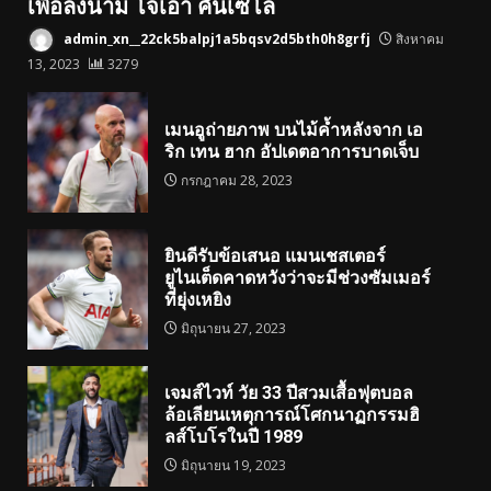
เพื่อลงนาม โจเอา คันเซโล่
admin_xn__22ck5balpj1a5bqsv2d5bth0h8grfj
สิงหาคม
13, 2023
3279
เมนอูถ่ายภาพ บนไม้ค้ำหลังจาก เอ
ริก เทน ฮาก อัปเดตอาการบาดเจ็บ
กรกฎาคม 28, 2023
ยินดีรับข้อเสนอ แมนเชสเตอร์
ยูไนเต็ดคาดหวังว่าจะมีช่วงซัมเมอร์
ที่ยุ่งเหยิง
มิถุนายน 27, 2023
เจมส์ไวท์ วัย 33 ปีสวมเสื้อฟุตบอล
ล้อเลียนเหตุการณ์โศกนาฏกรรมฮิ
ลส์โบโรในปี 1989
มิถุนายน 19, 2023