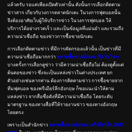
แล้วครับ รอแค่เพียงเปิดตัวเท่านั้น ดังนั้นการเลือกติดตาม
ข่าวสาร เกี่ยวกับวงการตลาดนักเตะ ในวงการฟุตบอลนั้น
จึงต้องอาศัยเว็บผู้ให้บริการข่าว ในวงการฟุตบอล ให้
บริการได้อย่างรวดเร็ว และเป็นข้อมูลที่แม่นยำ และรวมถึง
ความน่าเชื่อถือ ของข่าวการซื้อขายนักเตะ
การเลือกติดตามข่าว ที่มีการคัดกรองแล้วนั้น เป็นข่าวที่มี
ความน่าเชื่อถือมากกว่า
ตลาดซื้อขายนักเตะ-ปิดวันไหน
บางครั้งการเลือกดูข่าว ว่ามีความน่าเชื่อถือไม่ ต้องดูตั้งแต่
ต้นตอของข่าว ซึ่งจะเป็นแหล่งข่าวในต่างประเทศ ยก
ตัวอย่างเช่นหากท่าน ต้องการติดตามข่าว การซื้อขายจาก
ทีมฟุตบอล ของพรีเมียร์ลีกอังกฤษ ก็ขอแนะนำให้ตาม
แหล่งข่าว จากสื่อชื่อดังที่มีความน่าเชื่อถือ โดยระดับ
มาตรฐาน ของทางสื่อที่ให้รายงานข่าว ของทางอังกฤษ
โดยตรง
เพราะเป็นสำนักข่าว
ตลาดซื้อขายนักเตะ-พรีเมียร์ลีก 2021