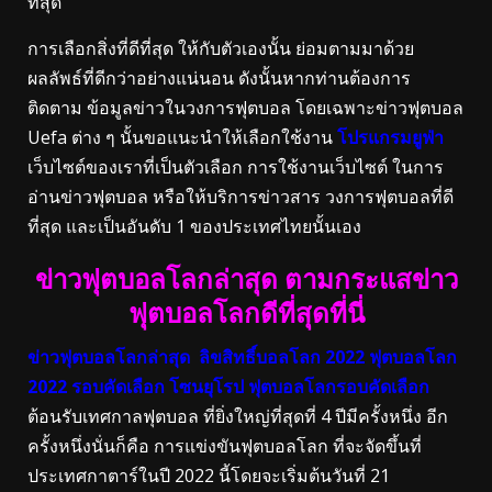
ที่สุด
การเลือกสิ่งที่ดีที่สุด ให้กับตัวเองนั้น ย่อมตามมาด้วย
ผลลัพธ์ที่ดีกว่าอย่างแน่นอน ดังนั้นหากท่านต้องการ
ติดตาม ข้อมูลข่าวในวงการฟุตบอล โดยเฉพาะข่าวฟุตบอล
Uefa ต่าง ๆ นั้นขอแนะนำให้เลือกใช้งาน
โปรแกรมยูฟ่า
เว็บไซต์ของเราที่เป็นตัวเลือก การใช้งานเว็บไซต์ ในการ
อ่านข่าวฟุตบอล หรือให้บริการข่าวสาร วงการฟุตบอลที่ดี
ที่สุด และเป็นอันดับ 1 ของประเทศไทยนั้นเอง
ข่าวฟุตบอลโลกล่าสุด ตามกระแสข่าว
ฟุตบอลโลกดีที่สุดที่นี่
ข่าวฟุตบอลโลกล่าสุด ลิขสิทธิ์บอลโลก 2022 ฟุตบอลโลก
2022 รอบคัดเลือก โซนยุโรป ฟุตบอลโลกรอบคัดเลือก
ต้อนรับเทศกาลฟุตบอล ที่ยิ่งใหญ่ที่สุดที่ 4 ปีมีครั้งหนึ่ง อีก
ครั้งหนึ่งนั่นก็คือ การแข่งขันฟุตบอลโลก ที่จะจัดขึ้นที่
ประเทศกาตาร์ในปี 2022 นี้โดยจะเริ่มต้นวันที่ 21