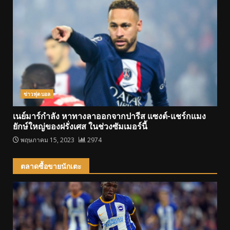
ข่าวฟุตบอล
เนย์มาร์กำลัง หาทางลาออกจากปารีส แซงต์-แชร์กแมง
ยักษ์ใหญ่ของฝรั่งเศส ในช่วงซัมเมอร์นี้
พฤษภาคม 15, 2023
2974
ตลาดซื้อขายนักเตะ