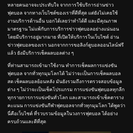
หลายคนอาจจะประทับใจ จากการใช้บริการอ่านข่าว
ฟุตบอล จากทางเว็บไซต์ของเราที่ดีที่สุด แต่ยังไม่เคยใช้
งานบริการด้านอื่น บอกได้เลยว่าทำได้ดี และมีคุณภาพ
มาตรฐาน ไม่แพ้กับการบริการข่าวฟุตบอลอย่างแน่นอน
โดยมีบริการอยู่มากมาย ที่เปิดให้บริการในเว็บไซต์ อ่าน
ข่าวฟุตบอลของเรา นอกจากการขอลิงก์ดูบอลออนไลน์ฟรี
แล้ว ยังมีบริการเช็คผลบอลต่าง ๆ
ที่ท่านสามารถเข้ามาใช้งาน ทำการเช็คผลการแข่งขัน
ฟุตบอล จากทั่วทุกมุมโลกได้ ไม่ว่าจะเป็นการเช็คผลบอล
สด เช็คผลบอลย้อนหลัง มันยังรวมถึงการตรวจสอบข้อมูล
ต่าง ๆ ไม่ว่าจะเป็นเช็คโปรแกรม การแข่งขันฟุตบอลทุกลีก
ทุกรายการการแข่งขันทั่วโลก และสามารถเข้าเช็คตาราง
คะแนน การแข่งขันกีฬาฟุตบอลจากทั่วทุกมุมโลก ได้พูดว่า
นี่คือเว็บไซต์ ที่รวบรวมข้อมูลในวงการฟุตบอล ได้อย่าง
ครบถ้วนและดีที่สุด