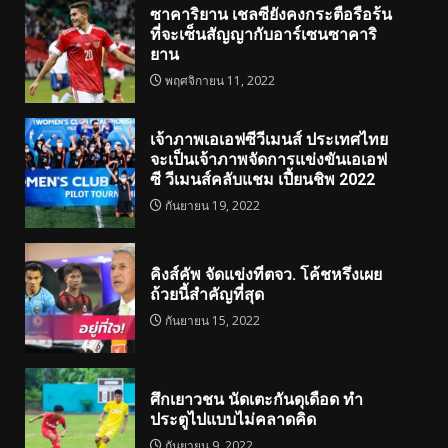
ซาคาริยาน เชลซียังคงกระตือรือร้น
ที่จะเซ็นสัญญากับอาร์เซนซาคาริ
ยาน
พฤศจิกายน 11, 2022
เจ้าภาพเอเอฟซีวีเมนส์ ประเทศไทย
จะเป็นเจ้าภาพจัดการแข่งขันเอเอฟ
ซี วีเมนส์คลับแชม เปี้ยนชิพ 2022
กันยายน 19, 2022
คิงส์คัพ จัดแข่งที่ตจว. โค้ชหรึ่งเผย
ถ้วยนี้สำคัญที่สุด
กันยายน 15, 2022
ศึกเยาวชน นัดเตะกันดุเดือด ทำ
ประตูไปแบบไม่คลาดคิด
กันยายน 9, 2022