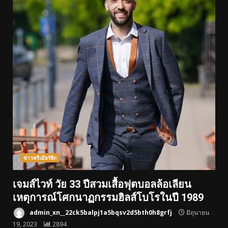
ข่าวพรีเมียร์ลีก
เจมส์ไวท์ วัย 33 ปีสวมเสื้อฟุตบอลล้อเลียน
เหตุการณ์โศกนาฏกรรมฮิลส์โบโรในปี 1989
admin_xn__22ck5balpj1a5bqsv2d5bth0h8grfj
มิถุนายน
19, 2023
2894