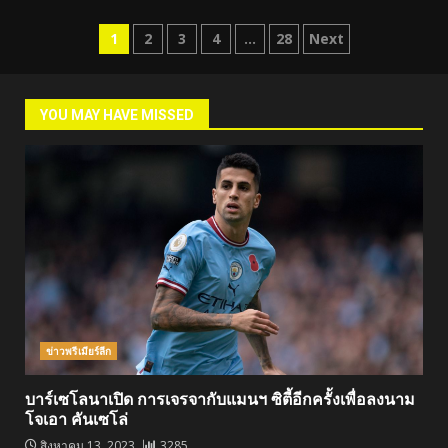
Posts
1
2
3
4
…
28
Next
pagination
YOU MAY HAVE MISSED
ข่าวพรีเมียร์ลีก
บาร์เซโลนาเปิด การเจรจากับแมนฯ ซิตี้อีกครั้งเพื่อลงนาม
โจเอา คันเซโล่
สิงหาคม 13, 2023
3285