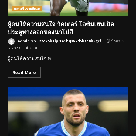
ตลาดซื้อขายนักเตะ
ผู้คนให้ความสนใจ วิคเตอร์ โอซิมเฮนเปิด
ประตูทางออกของนาโปลี
admin_xn__22ck5balpj1a5bqsv2d5bth0h8grfj
มิถุนายน
6, 2023
2601
ผู้คนให้ความสนใจ ท
Read More