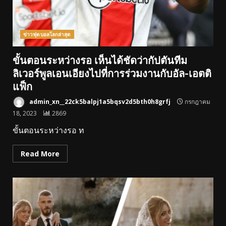
ข่าวฟุตบอลโลกล่าสุด
ขั้นตอนระหว่างรอ เห็นได้ชัดว่ากัปตันทีม
ลิเวอร์พูลเอนเอียงไปที่การร่วมงานกับอัล-เอตติ
แฟ็ก
admin_xn__22ck5balpj1a5bqsv2d5bth0h8grfj
กรกฎาคม
18, 2023
2869
ขั้นตอนระหว่างรอ ท
Read More