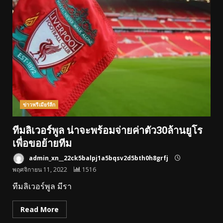
ข่าวพรีเมียร์ลีก
ทีมลิเวอร์พูล น่าจะพร้อมจ่ายค่าตัว30ล้านยูโร
เพื่อขอย้ายทีม
admin_xn__22ck5balpj1a5bqsv2d5bth0h8grfj
พฤศจิกายน 11, 2022
1516
ทีมลิเวอร์พูล มีรา
Read More