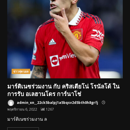
ข่าวฟุตบอล
มาร์ติเนซร่วมงาน กับ คริสเตียโน่ โรนัลโด้ ใน
การรับ อเลฮานโดร การ์นาโช่
admin_xn__22ck5balpj1a5bqsv2d5bth0h8grfj
พฤศจิกายน 6, 2022
1267
มาร์ติเนซร่วมงาน ล