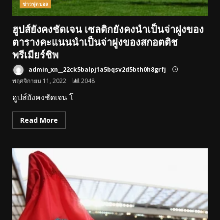
ข่าวฟุตบอล
ฮูปส์ยังคงชัดเจน เซลติกยังคงนําเป็นจ่าฝูงของ
ตารางคะแนนนําเป็นจ่าฝูงของสกอตติช
พรีเมียร์ชิพ
admin_xn__22ck5balpj1a5bqsv2d5bth0h8grfj
พฤศจิกายน 11, 2022
2048
ฮูปส์ยังคงชัดเจน โ
Read More