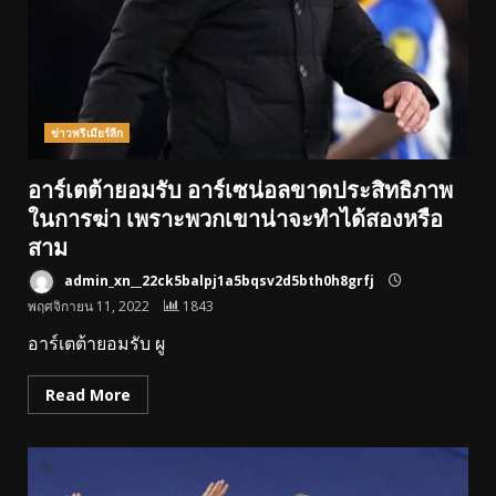
ข่าวพรีเมียร์ลีก
อาร์เตต้ายอมรับ อาร์เซน่อลขาดประสิทธิภาพ
ในการฆ่า เพราะพวกเขาน่าจะทำได้สองหรือ
สาม
admin_xn__22ck5balpj1a5bqsv2d5bth0h8grfj
พฤศจิกายน 11, 2022
1843
อาร์เตต้ายอมรับ ผู
Read More