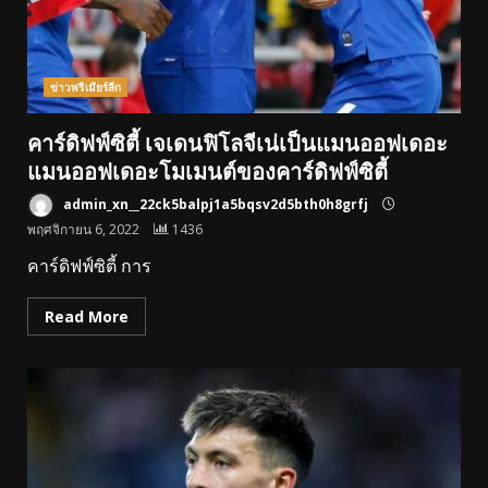
ข่าวพรีเมียร์ลีก
คาร์ดิฟฟ์ซิตี้ เจเดนฟิโลจีเน่เป็นแมนออฟเดอะ
แมนออฟเดอะโมเมนต์ของคาร์ดิฟฟ์ซิตี้
admin_xn__22ck5balpj1a5bqsv2d5bth0h8grfj
พฤศจิกายน 6, 2022
1436
คาร์ดิฟฟ์ซิตี้ การ
Read More