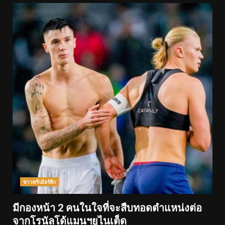
ข่าวพรีเมียร์ลีก
มีกองหน้า 2 คนในใจที่จะสืบทอดตำแหน่งต่อ
จากโรนัลโด้แมนฯยูไนเต็ด