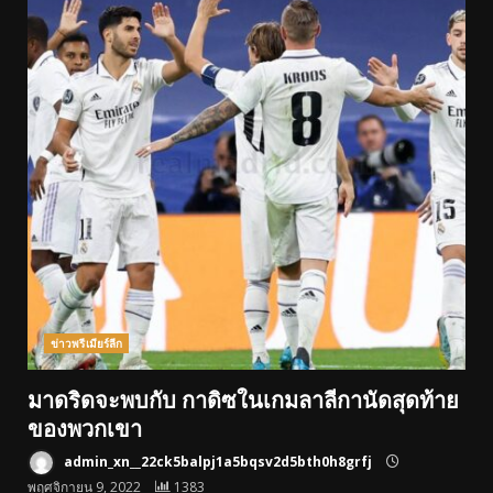
ข่าวพรีเมียร์ลีก
มาดริดจะพบกับ กาดิซในเกมลาลีกานัดสุดท้าย
ของพวกเขา
admin_xn__22ck5balpj1a5bqsv2d5bth0h8grfj
พฤศจิกายน 9, 2022
1383