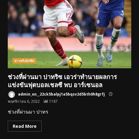
ข่าวพรีเมียร์ลีก
ช่วงที่ผ่านมา ปาทริซ เอวร่าทํานายผลการ
แข่งขันฟุตบอลเชลซี พบ อาร์เซนอล
admin_xn__22ck5balpj1a5bqsv2d5bth0h8grfj
พฤศจิกายน 6, 2022
1187
ช่วงที่ผ่านมา ปาทร
Read More