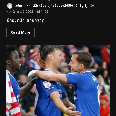
admin_xn__22ck5balpj1a5bqsv2d5bth0h8grfj
พฤศจิกายน 6, 2022
1408
มีกองหน้า สามารถท
Read More