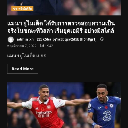
ข่าวพรีเมียร์ลีก
แมนฯ ยูไนเต็ด ได้รับการตรวจสอบความเป็น
จริงในขณะที่วิลล่า เริ่มยุคเอมิรี่ อย่างมีสไตล์
admin_xn__22ck5balpj1a5bqsv2d5bth0h8grfj
พฤศจิกายน 7, 2022
1942
แมนฯ ยูไนเต็ด เบอร
Read More