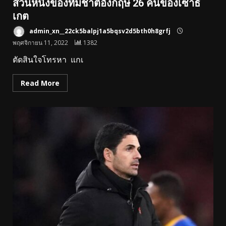
ส่วนหนึ่งของทีมชาติอังกฤษ 26 คนของเซาธ์
เกต
admin_xn__22ck5balpj1a5bqsv2d5bth0h8grfj
พฤศจิกายน 11, 2022
1382
ตัดสินใจโทรหา แกเ
Read More