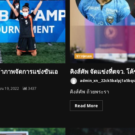
ข่าวฟุตบอล
จ้าภาพจัดการแข่งขันเอ
คิงส์คัพ จัดแข่งที่ตจว. โค้
admin_xn__22ck5balpj1a5bqs
ยน 19, 2022
3437
คิงส์คัพ ถ้วยพระรา
Read More