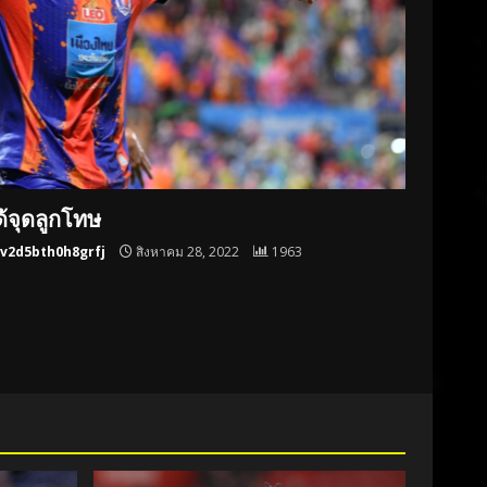
้จุดลูกโทษ
v2d5bth0h8grfj
สิงหาคม 28, 2022
1963