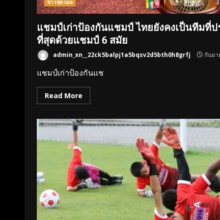
ข่าวฟุตบอล
แชมป์เก่าป้องกันแชมป์ ไทยยังคงเป็นทีมที
ที่สุดด้วยแชมป์ 6 สมัย
admin_xn__22ck5balpj1a5bqsv2d5bth0h8grfj
กันยา
แชมป์เก่าป้องกันแช
Read More