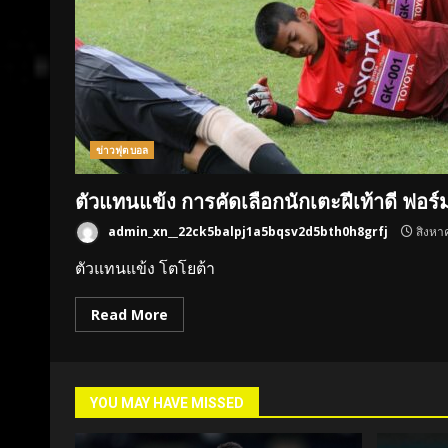
ข่าวฟุตบอล
ตัวแทนแข้ง การคัดเลือกนักเตะฝีเท้าดี ฟอร
admin_xn__22ck5balpj1a5bqsv2d5bth0h8grfj
สิงหา
ตัวแทนแข้ง โตโยต้า
Read More
YOU MAY HAVE MISSED