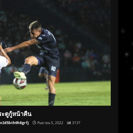
ูกู้หน้าคืน
v2d5bth0h8grfj
กันยายน 5, 2022
3137