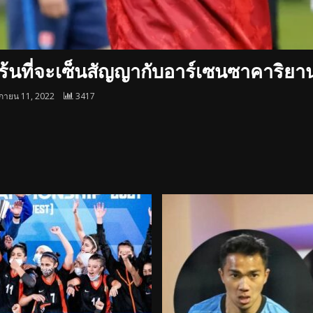
ร้นที่จะเซ็นสัญญากับอาร์เซนซาคาริยา
กายน 11, 2022
3417