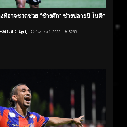
ีอาจชวดช่วย “ช้างศึก” ช่วงปลายปี ในศึก
v2d5bth0h8grfj
กันยายน 1, 2022
3295