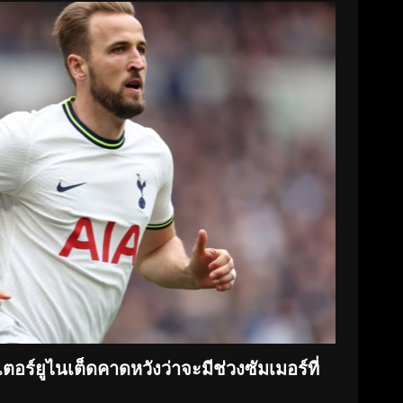
อร์ยูไนเต็ดคาดหวังว่าจะมีช่วงซัมเมอร์ที่