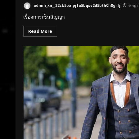
admin_xn__22ck5balpj1a5bqsv2d5bth0h8grfj
กรกฎา
เรื่องการเซ็นสัญญา
Read More