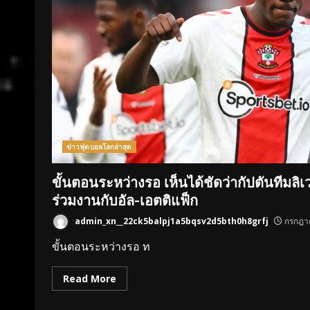
ข่าวฟุตบอลโลกล่าสุด
ขั้นตอนระหว่างรอ เห็นได้ชัดว่ากัปตันทีมลิเ
ร่วมงานกับอัล-เอตติแฟ็ก
admin_xn__22ck5balpj1a5bqsv2d5bth0h8grfj
กรกฎา
ขั้นตอนระหว่างรอ ท
Read More