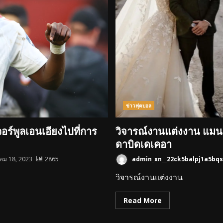
ข่าวฟุตบอล
วอร์พูลเอนเอียงไปที่การ
วิจารณ์งานแต่งงาน แมนฯ
ดาบิดเดเคอา
คม 18, 2023
2865
admin_xn__22ck5balpj1a5bqs
วิจารณ์งานแต่งงาน
Read More