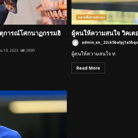
ตลาดซื้อขายนักเตะ
นเหตุการณ์โศกนาฏกรรมฮิ
ผู้คนให้ความสนใจ วิคเต
admin_xn__22ck5balpj1a5bqs
ยน 19, 2023
2890
ผู้คนให้ความสนใจ ท
Read More