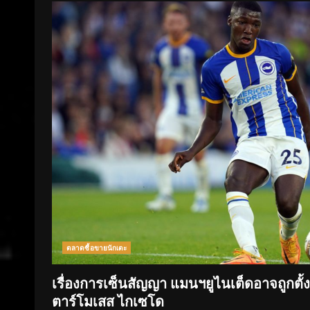
ตลาดซื้อขายนักเตะ
เรื่องการเซ็นสัญญา แมนฯยูไนเต็ดอาจถูกตั้งค่
ตาร์โมเสส ไกเซโด