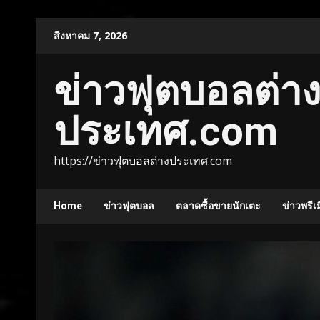
Skip
สิงหาคม 7, 2026
to
content
ข่าวฟุตบอลต่า
ประเทศ.com
https://ข่าวฟุตบอลต่างประเทศ.com
Home
ข่าวฟุตบอล
ตลาดซื้อขายนักเตะ
ข่าวพรีเม
Blog