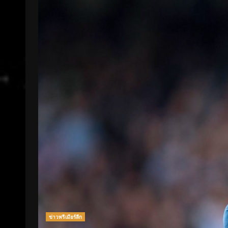
ข่าวพรีเมียร์ลีก