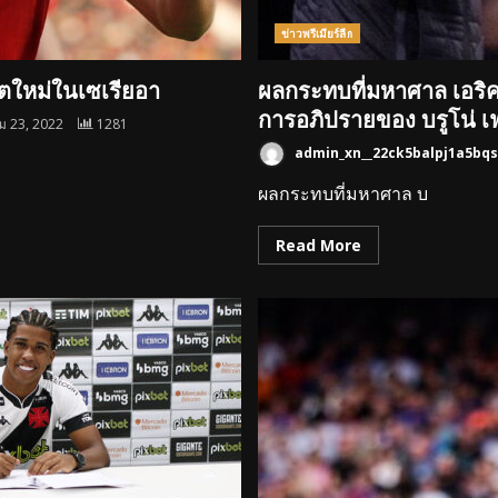
ข่าวพรีเมียร์ลีก
วิตใหม่ในเซเรียอา
ผลกระทบที่มหาศาล เอริค
การอภิปรายของ บรูโน่ เ
ม 23, 2022
1281
admin_xn__22ck5balpj1a5bqs
ผลกระทบที่มหาศาล บ
Read More