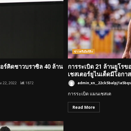
ข่าวพรีเมียร์ลีก
ดอร์คิดชาวบราซิล 40 ล้าน
การระเบิด 21 ล้านยูโรข
เชสเตอร์ยูไนเต็ดมีโอกาสอี
ม 22, 2022
1872
admin_xn__22ck5balpj1a5bqs
การระเบิด แมนเชสเต
Read More