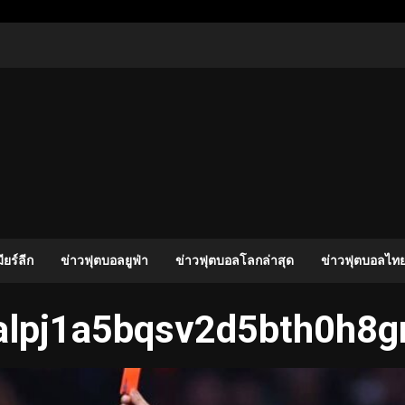
ง
ียร์ลีก
ข่าวฟุตบอลยูฟ่า
ข่าวฟุตบอลโลกล่าสุด
ข่าวฟุตบอลไทย
lpj1a5bqsv2d5bth0h8gr