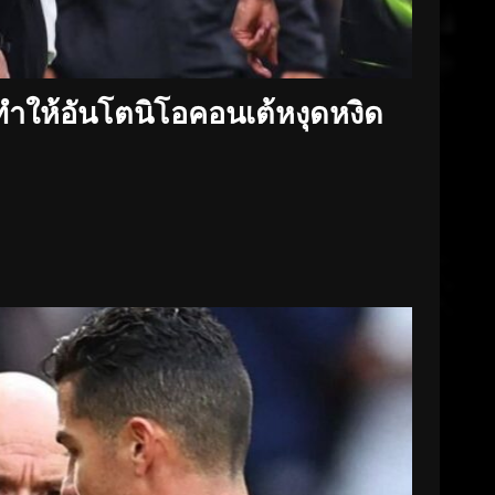
 ทำให้อันโตนิโอคอนเต้หงุดหงิด