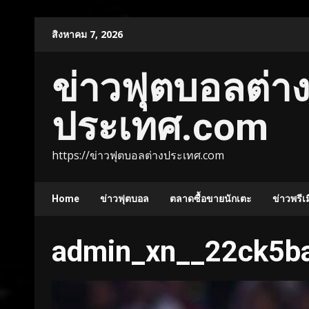
Skip
สิงหาคม 7, 2026
to
content
ข่าวฟุตบอลต่า
ประเทศ.com
https://ข่าวฟุตบอลต่างประเทศ.com
Home
ข่าวฟุตบอล
ตลาดซื้อขายนักเตะ
ข่าวพรีเม
admin_xn__22ck5ba