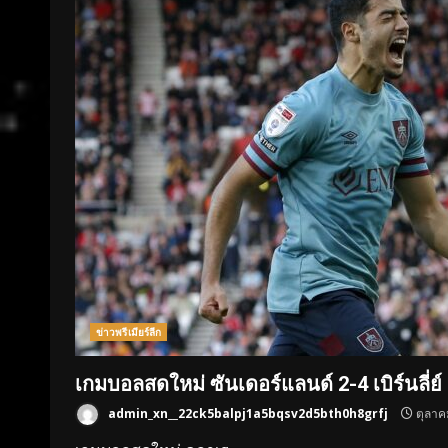
ข่าวพรีเมียร์ลีก
เกมบอลสดใหม่ ซันเดอร์แลนด์ 2-4 เบิร์นลี่ย์
admin_xn__22ck5balpj1a5bqsv2d5bth0h8grfj
ตุลาค