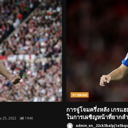
ข่าวฟุตบอล
การจู่โจมครึ่งหลัง เกรแ
ในการเผชิญหน้าที่ยากล
ม 25, 2022
1946
admin_xn__22ck5balpj1a5bqs