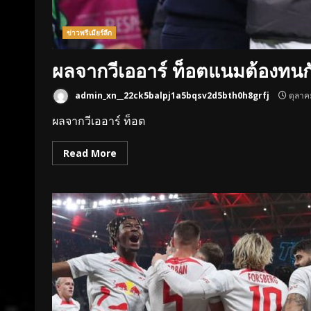
ข่าวพรีเมียร์ลีก
ผลจากวีเออาร์ ท็อตแนมต้องทนกับ
admin_xn__22ck5balpj1a5bqsv2d5bth0h8grfj
ตุลาค
ผลจากวีเออาร์ ท็อต
Read More