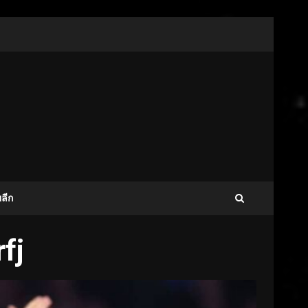
ลีก
fj