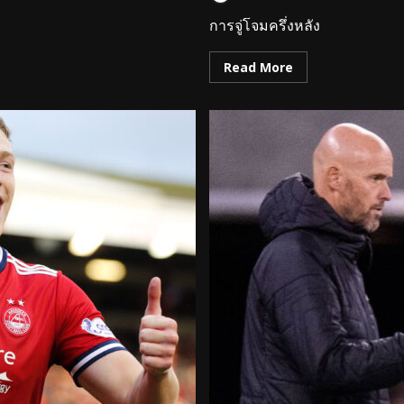
การจู่โจมครึ่งหลัง
Read More