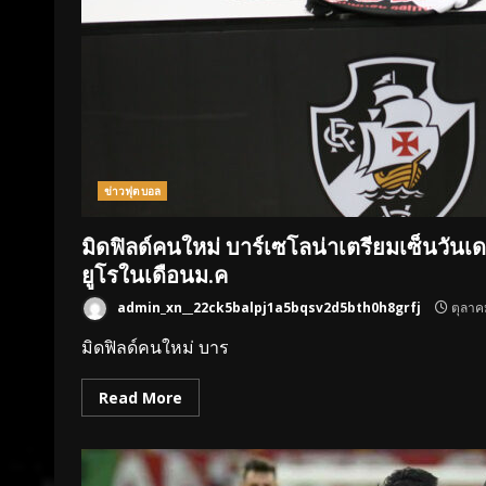
ข่าวฟุตบอล
มิดฟิลด์คนใหม่ บาร์เซโลน่าเตรียมเซ็นวันเ
ยูโรในเดือนม.ค
admin_xn__22ck5balpj1a5bqsv2d5bth0h8grfj
ตุลาค
มิดฟิลด์คนใหม่ บาร
Read More