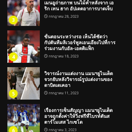
เมนอูถ่ายภาพ บนไม้ค้ำหลังจาก เอ
ริก เทน ฮาก อัปเดตอาการบาดเจ็บ
กรกฎาคม 28, 2023
3
ขั้นตอนระหว่างรอ เห็นได้ชัดว่า
กัปตันทีมลิเวอร์พูลเอนเอียงไปที่การ
ร่วมงานกับอัล-เอตติแฟ็ก
4
กรกฎาคม 18, 2023
วิจารณ์งานแต่งงาน แมนฯยูไนเต็ด
จวกยับหลังวิจารณ์รูปแต่งงานของ
ดาบิดเดเคอา
5
กรกฎาคม 11, 2023
เรื่องการเซ็นสัญญา แมนฯยูไนเต็ด
อาจถูกตั้งค่าให้วิ่งฟรีที่ไบรท์ตันส
ตาร์โมเสส ไกเซโด
6
กรกฎาคม 3, 2023