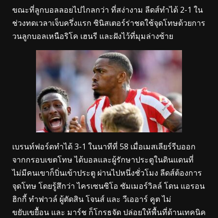
ขณะที่ลูกบอลลอยไปไกลกว่า ที่สง่างาม ลีดส์ทำได้ 2-1 ใน
ช่วงทดเวลาเจ็บครึ่งแรก ซินิสเตอร์ร่าชดใช้จุดโทษด้วยการ
วนลูกบอลเหนือริโค เฮนรี และฝังไว้ที่มุมล่างซ้าย
เบรนท์ฟอร์ดทำได้ 3-1 ในนาทีที่ 58 เมื่อเมสเลียร์รีบออก
จากกรอบเขตโทษ ได้บอลและผู้รักษาประตูในดินแดนที่
ไม่มีคนเขาก็บิ่นเข้าประตู ผ่านไปหนึ่งชั่วโมง ลีดส์ต้องการ
จุดโทษ โดยรู้สึกว่า ไครเซนซิโอ ซัมเมอร์วิลล์ โดน แอรอน
ฮิกกี้ ทำฟาวล์ ผู้ตัดสิน โจนส์ และ วีเออาร์ คูต ไม่
ขยับเขยื้อน และ มาร์ช ก็โกรธจัด ปล่อยให้พื้นที่ด้านเทคนิค