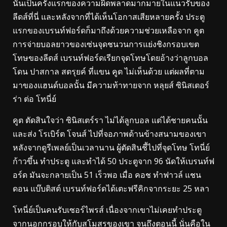
นั่นเป็นครั้งแรกของความผิดพลาดมากมายในแนวรับของ
ลีดส์ที่นี่ และหลังจากที่ได้เห็นโอกาสเสียหลายครั้ง ประตู
แรกของเบรนท์ฟอร์ดก็มาถึงด้วยความช่วยเหลือจาก คูต
การจ่ายบอลยาวของเซ่นจุดชนวนการแย่งชิงกรอบเขต
โทษของลีดส์ เบรนท์ฟอร์ดเรียกจุดโทษโดยอ้างว่าลูกบอล
โดน ปาสกาล สตรุยค์ ที่แขน คูต ไม่เห็นด้วย แต่ผลที่ตาม
มาของแฮนด์บอลนั้น มีความท้าทายจาก หลุยส์ ซินิสเตอร์
ร่า ต่อ โทนี่ย์
คูต ตัดสินใจว่า ซินิสเตร์รา ไม่ได้ลูกบอล แต่ได้ชายคนนั้น
และส่ง โรเบิร์ต โจนส์ ไปที่จอภาพด้านข้างสนามของเขา
หลังจากดูรีเพลย์เป็นเวลานาน ผู้ตัดสินชี้ไปที่จุดโทษ โทนี่ย์
ก้าวขึ้น ทำประตู และทำได้ 50 ประตูจาก 96 นัดให้เบรนท์ฟ
อร์ด มันจะกลายเป็น 51 เร็วพอ เมื่อ คอช ทำฟาวล์ แชน
ดอน แบ๊บติสต์ เบรนท์ฟอร์ดได้เตะฟรีคิกจากระยะ 25 หลา
โทนี่ย์เป็นคนรับเซอร์ไพรส์ เนื่องจากเขาไม่เคยทำประตู
จากนอกกรอบให้กับสโมสรของเขา จนถึงตอนนี้ นั่นคือใน