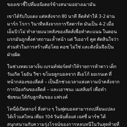
ของเขาชี้ไปที่มอนิเตอร์ข้างสนามอย่างเมามัน
เขาได้รับใบแดง แต่หลังจาก 80 นาที ลีดส์ทำให้ 3-2 ผ่าน
มาร์ก โรกา วินาทีหลังจากการรีสตาร์ท มันเป็น 4-2 เมื่อ
เอ็มบิวโม่ ทำลายแนวหลังของลีดส์เพื่อทำคะแนน ในตอน
แรกมันถูกตั้งค่าสถานะล้ำหน้า แต่ วีเออาร์ คูต ตัดสินใจว่า
ส่วนหัวในการสร้างคือโดย คอช ไม่ใช่ และดังนั้นจึงเป็น
ฝ่ายผิด
ในช่วงทดเวลาเจ็บ เบรนท์ฟอร์ดทำให้รายการห้าดาว เด็ก
วันเกิด โยอัน วีซา ขโมยลูกบอลจาก ดีเอโก้ ยอเรนเต ที่
หน้ากล่องของลีดส์ – เป็นอีกช่วงเวลาแห่งความบ้าคลั่งจาก
การป้องกันของลีดส์ – และเอาชนะ เมสลิเยร์ เพื่อทำ
ชัยชนะให้กับลูกทีมของ แฟรงค์
โทนี่ย์เปิดสกอร์ สิ่งต่าง ๆ ในฟุตบอลสามารถเปลี่ยนแปลง
ได้เร็วแค่ไหน เพียง 104 วันนับตั้งแต่ เจสซี่ มาร์ช ได้
สนุกสนานกับความรุ่งโรจน์ของการหลบหนีในวันสุดท้ายที่