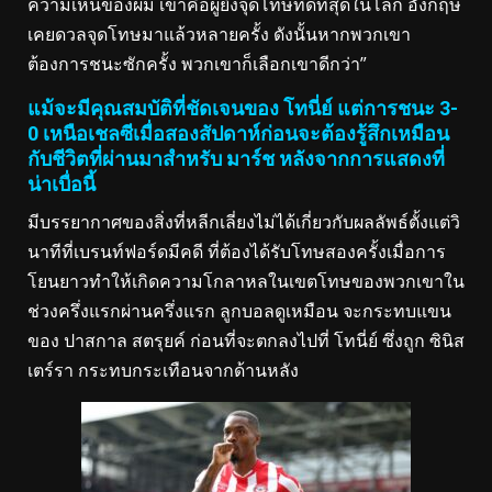
ความเห็นของผม เขาคือผู้ยิงจุดโทษที่ดีที่สุดในโลก อังกฤษ
เคยดวลจุดโทษมาแล้วหลายครั้ง ดังนั้นหากพวกเขา
ต้องการชนะซักครั้ง พวกเขาก็เลือกเขาดีกว่า”
แม้จะมีคุณสมบัติที่ชัดเจนของ โทนี่ย์ แต่การชนะ 3-
0 เหนือเชลซีเมื่อสองสัปดาห์ก่อนจะต้องรู้สึกเหมือน
กับชีวิตที่ผ่านมาสำหรับ มาร์ช หลังจากการแสดงที่
น่าเบื่อนี้
มีบรรยากาศของสิ่งที่หลีกเลี่ยงไม่ได้เกี่ยวกับผลลัพธ์ตั้งแต่วิ
นาทีที่เบรนท์ฟอร์ดมีคดี ที่ต้องได้รับโทษสองครั้งเมื่อการ
โยนยาวทำให้เกิดความโกลาหลในเขตโทษของพวกเขาใน
ช่วงครึ่งแรกผ่านครึ่งแรก ลูกบอลดูเหมือน จะกระทบแขน
ของ ปาสกาล สตรุยค์ ก่อนที่จะตกลงไปที่ โทนี่ย์ ซึ่งถูก ซินิส
เตร์รา กระทบกระเทือนจากด้านหลัง