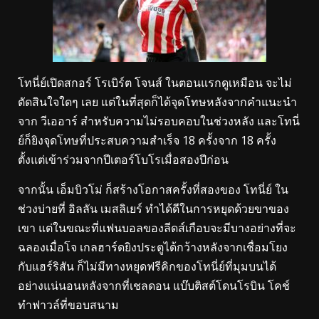
โทนี่ย์เปิดสกอร์ โรเบิร์ต โจนส์ ในตอนแรกดูเหมือน จะไม่
ตัดสินใจใดๆ เลย แต่ในที่สุดก็ได้จุดโทษหลังจากคำแนะนำ
จาก วีเออาร์ สำหรับความไม่รอบคอบในช่วงหลัง และโทนี่
ย์ก็ยิงจุดโทษที่ประสบความสำเร็จ 18 ครั้งจาก 18 ครั้ง
ตั้งแต่เข้าร่วมจากปีเตอร์โบโรเมื่อสองปีก่อน
จากนั้น เอ็มบิวโม่ ก็สร้างโอกาสครั้งที่สองของ โทนี่ย์ ใน
ช่วงบ่ายที่ อิลลัน เมสลิเยร์ ทำได้ดีในการหยุดด้วยขาของ
เขา แต่ในขณะที่แฟนบอลของลีดส์เกือบจะมีบางอย่างที่จะ
ฉลองเมื่อโจ เกลฮาร์ดยิงประตูได้กว้างหลังจากเชื่อมโยง
กับแฮร์ริสัน ก็ไม่มีทางหยุดฟรีคิกของโทนี่ย์ที่มุมบนได้
อย่างแน่นอนหลังจากที่เชลดอน แบ๊บติสต์โดนโรบิน โคช์
ทำฟาวล์ที่ขอบสนาม