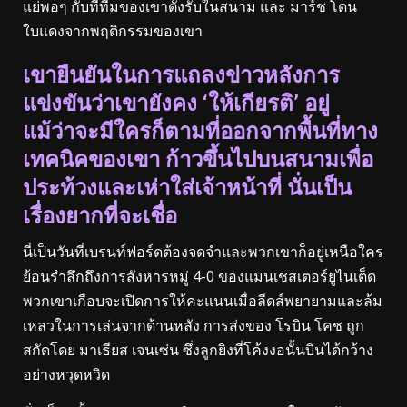
แย่พอๆ กับที่ทีมของเขาตั้งรับในสนาม และ มาร์ช โดน
ใบแดงจากพฤติกรรมของเขา
เขายืนยันในการแถลงข่าวหลังการ
แข่งขันว่าเขายังคง ‘ให้เกียรติ’ อยู่
แม้ว่าจะมีใครก็ตามที่ออกจากพื้นที่ทาง
เทคนิคของเขา ก้าวขึ้นไปบนสนามเพื่อ
ประท้วงและเห่าใส่เจ้าหน้าที่ นั่นเป็น
เรื่องยากที่จะเชื่อ
นี่เป็นวันที่เบรนท์ฟอร์ดต้องจดจำและพวกเขาก็อยู่เหนือใคร
ย้อนรำลึกถึงการสังหารหมู่ 4-0 ของแมนเชสเตอร์ยูไนเต็ด
พวกเขาเกือบจะเปิดการให้คะแนนเมื่อลีดส์พยายามและล้ม
เหลวในการเล่นจากด้านหลัง การส่งของ โรบิน โคช ถูก
สกัดโดย มาเธียส เจนเซ่น ซึ่งลูกยิงที่โค้งงอนั้นบินได้กว้าง
อย่างหวุดหวิด