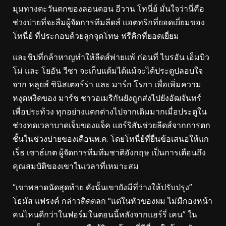
มุมทางตะวันตกของลอนดอน อีวาน โทนี่ย์ มั่นใจว่านี่คือ
ช่วงบ่ายที่จะลืมผู้จัดการทีมลีดส์ แฮตทริกที่ยอดเยี่ยมของ
โทนี่ย์ ที่ประกอบด้วยลูกจุดโทษ ฟรีคิกที่ยอดเยี่ยม
และชิปที่กล้าหาญทำให้ลีดส์พ่ายแพ้ ก่อนที่ ไบรอัน เอ็มบิว
โม่ และ โยอัน วีซา จะเก็บแต้มได้แม้จะได้ประตูปลอบใจ
จาก หลุยส์ ซินิสเตอร์ร่า และ มาร์ก โรกา เพื่อเพิ่มความ
หงุดหงิดของ มาร์ช ชาวอเมริกันยังถูกส่งไปยังอัฒจันทร์
เพื่อประท้วง ทุกอย่างแตกต่างไปจากเดิมมากเมื่อประตูใน
ช่วงทดเวลาบาดเจ็บของแจ็ค แฮร์ริสันช่วยลีดส์จากการตก
ชั้นในช่วงบ่ายของเดือนพ.ค. โดยโทนี่ย์ที่ยื่นข้อเสนอให้แก
เร็ธ เซาธ์เกต ผู้จัดการทีมทีมชาติอังกฤษ เป็นการเตือนถึง
คุณสมบัติของเขาในเวลาที่เหมาะสม
“เขาพลาดนัดสุดท้าย ดังนั้นเขายังมีที่ว่างให้ปรับปรุง”
โธมัส แฟรงค์ กล่าวติดตลก “แต่ในหัวของผม ไม่มีกองหน้า
คนไหนดีกว่าในฟอร์มในตอนนี้หลังจากแฮร์รี่ เคน” ใน