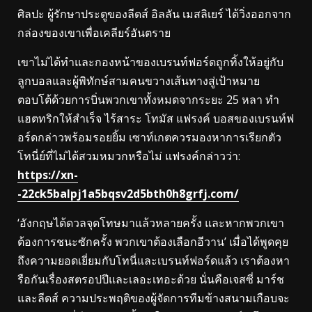
ศิลปะ ผู้รักษาประตูของลีดส์ อิลลัน เมสลิเยร์ ได้วิ่งออกจาก
กล่องของเขาเพื่อเคลียร์อันตราย
เขาไม่ได้ทำและกองหน้าของเบรนท์ฟอร์ดถูกทิ้งให้อยู่กับ
ลูกบอลและผู้พิทักษ์สามคนขวางเส้นทางสู่เป้าหมาย
ตอบโต้ด้วยการบิ่นพวกเขาทั้งหมดจากระยะ 25 หลา ทำ
แฮตทริกให้สำเร็จ ไร้สาระ โทมัส แฟรงค์ บอสของเบรนท์ฟ
อร์ดกล่าวพร้อมรอยยิ้ม เซาท์เกตควรมองหาการเรียกตัว
โทนี่ย์ที่ไม่ได้สวมหมวกหรือไม่ แฟรงค์กล่าวว่า:
https://xn-
-22ck5balpj1a5bqsv2d5bth0h8grfj.com/
‘อังกฤษได้ดวลจุดโทษมาแล้วหลายครั้ง และหากพวกเขา
ต้องการชนะซักครั้ง พวกเขาต้องเลือกอีวาน’ เมื่อได้พูดคุย
ถึงความยอดเยี่ยมกับโทนี่และเบรนท์ฟอร์ดแล้ว เราต้องหา
รือกันเรื่องสตรอปปีและเลอะเทอะด้วย นั่นคือเจสซี่ มาร์ช
และลีดส์ ความประพฤติของผู้จัดการทีมข้างสนามเกือบจะ