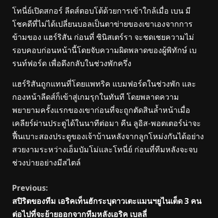
โทนี่ย์เปิดสกอร์ ลีดส์ตอบโต้ด้วยการเข้าใกล้เมื่อ เบน มี
โชคดีที่ไม่ได้เปลี่ยนบอลเป็นตาข่ายของเขาเองจากการ
ข้ามของ แฮร์ริสัน ก่อนที่ ซินิสเตร์รา จะชดเชยความไม่
รอบคอบก่อนหน้านี้โดยจับความผิดพลาดของผู้พิทักษ์ เบ
รนท์ฟอร์ด เพื่อดึงกลับในช่วงพักครึ่ง
แฮร์ริสันถูกแทนที่โดยแพทริค แบมฟอร์ดในช่วงพัก และ
กองหน้าลีดส์ก็เข้าสู่เกมรุกในทันที โดยพลาดความ
พยายามครั้งแรกของเขาก่อนที่จะถูกตัดสินล้ำหน้าเมื่อ
เคลียร์ผ่านประตูได้ในนาทีต่อมา คีน ลูอิส-พอตเตอร์น่าจะ
ฟื้นเบาะสองประตูของเจ้าบ้านหลังจากลูกโหม่งกันได้อย่าง
สวยงามระหว่างเอ็มบัมโม่และโทนี่ย์ ก่อนที่ทีมหลังจะจบ
ช่วงบ่ายอย่างมีสไตล์
Continue
Previous:
สปิริตของทีม เอริคเท็นฮักระบุดาวเตะแมนฯยูไนเต็ด 3 คน
Reading
ต่อไปที่จะย้ายออกจากทีมหลังเอริค เบลลี่