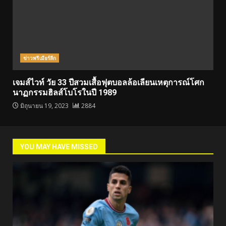
ข่าวพรีเมียร์ลีก
เจมส์ไวท์ วัย 33 ปีสวมเสื้อฟุตบอลล้อเลียนเหตุการณ์โศก
นาฏกรรมฮิลส์โบโรในปี 1989
มิถุนายน 19, 2023
2884
YOU MAY HAVE MISSED