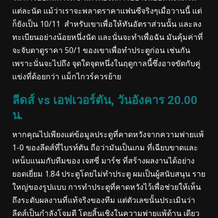
แต่ละนัด แม้ว่าเราจะพลาดราคาแฟนซีจริงๆเมื่อวานนี้ แต่
ก็ยังเป็น 10/11 สําหรับเขาเพื่อให้ทันอัตราส่วนนั้น และลง
ทะเบียนอย่างน้อยหนึ่งนัด และนั่นจะทําเพื่อฉัน มันคุ้มค่าที่
จะจับตาดูราคา 50/1 ของเขาเพื่อทําประตูก่อน เช่นกัน
เพราะนั่นจะไปถึง จุดใดจุดหนึ่งในฤดูกาลนี้ซึ่งอาจขัดกับคู่
แข่งที่ด้อยกว่า แม็กไกวร์ควรย้าย
ลีดส์ vs เอฟเวอร์ตัน, วันอังคาร 20.00
น.
หากคุณไปเพียงแต่ข้อมูลประตูที่คาดหวังจากความพ่ายแพ้
1-0 ของลีดส์ที่ไบรท์ตัน ถือว่ามันเป็นเกม ที่เฉียบขาดและ
เหน็บแนมกับทีมของ เจสซี่ มาร์ช ที่สร้างผลงานได้อย่าง
ยอดเยี่ยม 1.84 ประตูโดยไม่ทําประตู
ผมเป็นผู้สนับสนุน ราย
ใหญ่ของรูปแบบ การทําประตูที่คาดหวังไว้เพื่อช่วยให้เห็น
ถึงระดับผลงานที่แท้จริงของทีม แต่ตัวเลขนั้นประเมินว่า
ลีดส์เป็นกําลังโจมตี โดยสิ้นเชิงในความพ่ายแพ้ด้าน เดียว