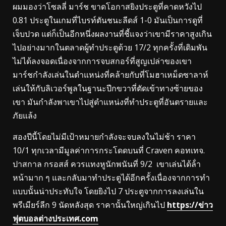
ผมมองว่าโซลลี่ มาร์ช ขาดโอกาสยิงประตูที่คาดหวังไป
0.81 ประตูในเกมที่ไบรท์ตันชนะลีดส์ 1-0 มันเป็นการดูที่
เจ็บปวด แต่ก็เป็นอีกหนึ่งผลงานที่ชี้แจงว่าเขามีราคาสูงเกิน
ไปอย่างมากในตลาดผู้ทําประตูด้วย 17/2 ทุกครั้งที่เดิมพัน
ไม่ได้ลงจอดเนื่องจากการจบสกอร์ที่สูญเปล่าของเขา
มาร์ชกําลังเล่นในตําแหน่งที่คล้ายกับที่โมฮาเหม็ดซาลาห์
เล่นให้กับลิเวอร์พูลในฐานะปีกขวาที่ตัดเข้าทางซ้ายของ
เขา มันกําลังพาเขาไปสู่ตําแหน่งที่ทําประตูที่อันตรายและ
ภัยแล้ง
สองปีนี้โดยไม่มีเป้าหมายกําลังจะจบลงในไม่ช้า ราคา
10/1 ทุกเวลามีมูลค่าการกระโดดบนที่ Craven คอทเทจ.
ปาสกาล กรอสส์ ควรแทงหูนักพนันที่ 9/2 เขาเล่นได้ล้ํา
หน้ามาก ๆ และกลับมาทําประตูได้อีกครั้งเนื่องจากการทํา
แบบนั้นน่าประทับใจ โดยยิงไป 7 ประตูจากการลงเล่นใน
พรีเมียร์ลีก 9 นัดหลังสุด ราคานั้นใหญ่เกินไป
https://ข่าว
ฟุตบอลต่างประเทศ.com