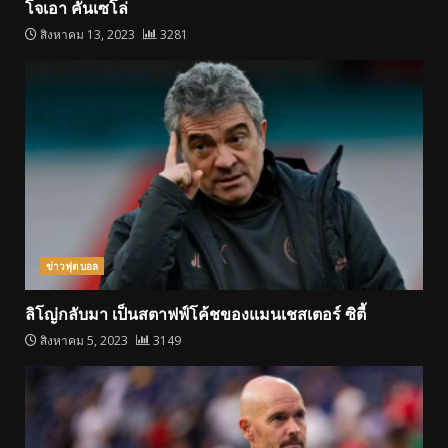
โจเอา คันเซโล่
สิงหาคม 13, 2023
3281
ข่าวฟุตบอล
ลิโญ่กลับมา เป็นสตาฟฟ์โค้ชของแมนเชสเตอร์ ซิตี้
สิงหาคม 5, 2023
3149