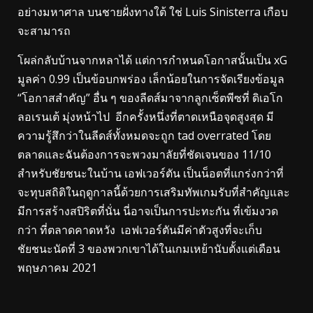
อย่างมหาศาล บนชายฝั่งทางใต้ ใช่ Luis Sinisterra เกือบ
จะสามารถ
โผล่กลับบ้านจากหลาได้ แต่การกําหนดโอกาสนั้นเป็น xG
มูลค่า 0.99 เป็นข้อบกพร่อง เล็กน้อยในการจัดเรียงข้อมูล
“โอกาสสําคัญ” อื่น ๆ ของลีดส์มาจากลูกเซ็ตพีซที่ ดิเอโก
ลอเรนเต้ มุ่งหน้าไป อีกครั้งหนึ่งที่ตาดเหนือจุดสูงสุด มี
ความรู้สึกว่าในลีดส์ทั้งหมดจะถูก tad overrated โดย
ตลาดและฉันต้องการจะพวงมาลัยที่ชัดเจนของ 11/10
สําหรับชัยชนะในบ้าน
เอฟเวอร์ตัน เป็นน็อตที่แกร่งกว่าที่
จะทุบสถิติในฤดูกาลนี้ด้วยการเสริมทัพเกมรับที่สําคัญและ
มีการสร้างสปิริตที่นั่น นี่อาจเป็นการปะทะกัน ที่เข้มงวด
กว่า ที่ตลาดคาดหวัง เอฟเวอร์ตันมีค่าตัวสูงที่จะเก็บ
ชัยชนะนัดที่ 3 ของพวกเขาได้ในเกมเหย้านับตั้งแต่เดือน
พฤษภาคม 2021