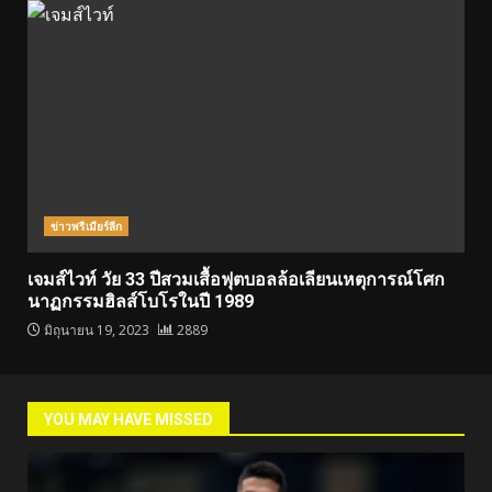
ข่าวพรีเมียร์ลีก
เจมส์ไวท์ วัย 33 ปีสวมเสื้อฟุตบอลล้อเลียนเหตุการณ์โศก
นาฏกรรมฮิลส์โบโรในปี 1989
มิถุนายน 19, 2023
2889
YOU MAY HAVE MISSED