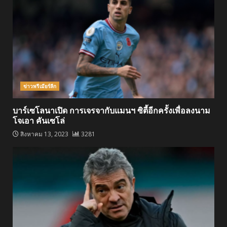
ข่าวพรีเมียร์ลีก
บาร์เซโลนาเปิด การเจรจากับแมนฯ ซิตี้อีกครั้งเพื่อลงนาม
โจเอา คันเซโล่
สิงหาคม 13, 2023
3281