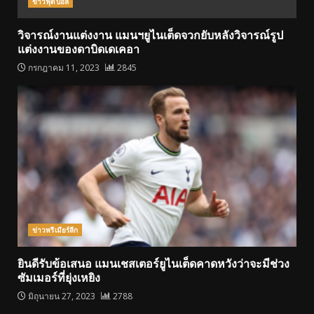
ข่าวฟุตบอล
วิจารณ์งานแต่งงาน แมนฯยูไนเต็ดจวกยับหลังวิจารณ์รูป
แต่งงานของดาบิดเดเคอา
กรกฎาคม 11, 2023
2845
ข่าวพรีเมียร์ลีก
ยินดีรับข้อเสนอ แมนเชสเตอร์ยูไนเต็ดคาดหวังว่าจะมีช่วง
ซัมเมอร์ที่ยุ่งเหยิง
มิถุนายน 27, 2023
2788