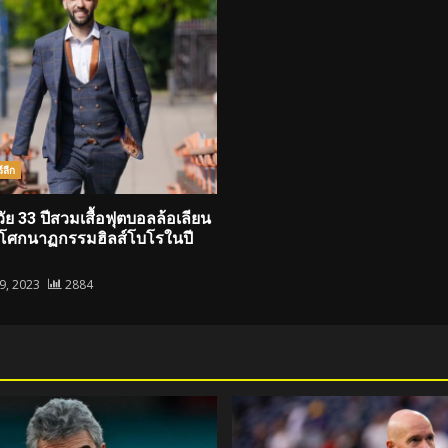
์ลีก
วัย 33 ปีสวมเสื้อฟุตบอลล้อเลียน
์โศกนาฏกรรมฮิลส์โบโรในปี
19, 2023
2884