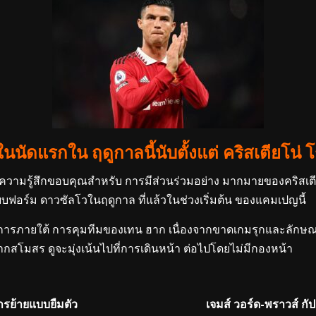
ธ ในนัดแรกใน ฤดูกาลนี้นับตั้งแต่ คริสเตียโ
ึก ความรู้สึกขอบคุณสำหรับ การมีส่วนร่วมอย่าง มากมายของคริส
บฟอร์ม ดาวซัลโวในฤดูกาล ที่แล้วในช่วงเริ่มต้น ของแคมเปญนี้
ยการภายใต้ การคุมทีมของเทน ฮาก เนื่องจากขาดเกมรุกและลักษณ
งจากสโมสร ดูจะมุ่งเน้นไปที่การเดินหน้า ต่อไปโดยไม่มีกองหน้า
ารย้ายแบบยืมตัว
เจมส์ วอร์ด-พราวส์ กั