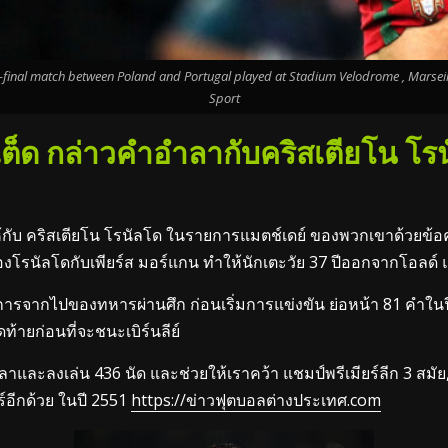
-final match between Poland and Portugal played at Stadium Velodrome , Marseille
Sport
เต็ด กล่าวคำอำลากับคริสเตียโน โ
้กับ คริสเตียโน โรนัลโด ในรายการแมตช์เดย์ ของพวกเขาด้วยข้
รนัลโดกับเพียร์ส มอร์แกน ทำให้นักเตะวัย 37 ปีออกจากโอลด์ แทร
 การจากไปของทหารผ่านศึก ก่อนเริ่มการแข่งขัน ย่อหน้า 81 คำในฟี
ดท้ายก่อนที่จะชนะเบิร์นลีย์
ลาและลงเล่น 436 นัด และช่วยให้เราคว้า แชมป์พรีเมียร์ลีก 3 สมัย, 
ร์อีกด้วย ในปี 2551
https://ข่าวฟุตบอลต่างประเทศ.com