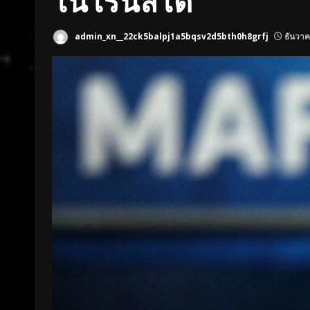
โนโรนัลโด
admin_xn__22ck5balpj1a5bqsv2d5bth0h8grfj
ธันวาค