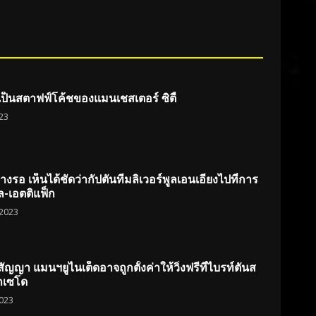
เป็นสตาฟฟ์โค้ชของแมนเชสเตอร์ ซิตี้
23
งรอ เห็นได้ชัดว่ากัปตันทีมลิเวอร์พูลเอนเอียงไปที่การ
ล-เอตติแฟ็ก
2023
สัญญา แมนฯยูไนเต็ดอาจถูกตั้งค่าให้วิ่งฟรีที่ไบรท์ตันส
กเซโด
023