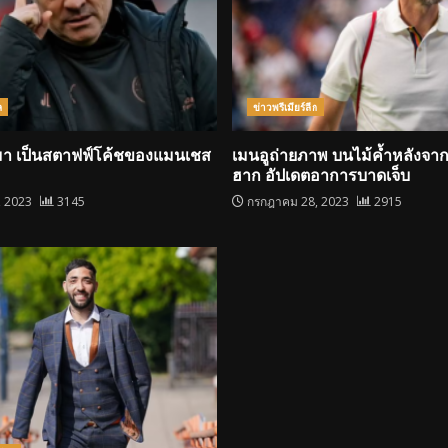
ล
ข่าวพรีเมียร์ลีก
บมา เป็นสตาฟฟ์โค้ชของแมนเชส
เมนอูถ่ายภาพ บนไม้ค้ำหลังจาก
ฮาก อัปเดตอาการบาดเจ็บ
, 2023
3145
กรกฎาคม 28, 2023
2915