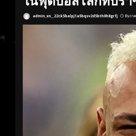
ในฟุตบอลโลกที่บราซ
admin_xn__22ck5balpj1a5bqsv2d5bth0h8grfj
ธันวาค