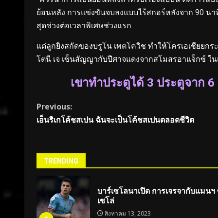
ย้อนหลัง การแข่งขันจบลงแบบไร้สกอร์หลังจาก 90 นาที
สุดช่วงต่อเวลาพิเศษช่วงแรก
แต่ลูกยิงสกัดของบรูโน เพตโควิช ทำให้โครเอเชียยกระ
โตนี เจ เซ็นสัญญากับปีศาจแดงจากสโมสรอาแจ็กซ์ ในเนเ
เขาทำประตูได้ 3 ประตูจาก 6 
Continue
Previous:
เอ็นริเกโค้ชสเปน ฉันจะเป็นโค้ชสเปนตลอดชีวิต
Reading
TRENDING
บาร์เซโลนาเปิด การเจรจากับแมนฯ ซิต
เซโล่
สิงหาคม 13, 2023