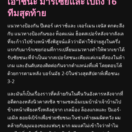
เอาชนะ มาร์เซย์และไปถึง 16
ทีมสุดท้าย
แนวทางป้องกัน ปีเตอร์ เคราช์และ เจอร์เมน เจนัส ตกตะลึง
กับ แนวทางป้องกันของ ท็อตแน่ม ฮ็อตสเปอร์หลังจากลังเล
ที่จะก้าวไปข้างหน้าซึ่งพิสูจน์แล้วว่ามีค่าใช้จ่ายสูงในครึ่ง
แรกกับมาร์กเซยก่อนที่การเปลี่ยนแนวทางทำให้พวกเขาได้
รับชัยชนะที่จำเป็นมากสเปอร์สชนะเพียงแค่เกมที่สองในห้า
เกม และอันดับสองติดต่อกันจากตำแหน่งที่แพ้ โดยตอบโต้
ด้วยการตามหลัง บอร์นมัธ 2-0ในช่วงสุดสัปดาห์เพื่อชนะ
3-2
และมันก็เป็นเรื่องราวที่คล้ายกันในคืนวันอังคารหลังจากที่
อดีตกองหลังนิวคาสเซิล ชานเซลเอ็มเบมบ้านำเจ้าบ้านไป
ข้างหน้าเพียงครึ่งหลังคู่จาก เกลม็อง ล็องแกลและ ปิแอร์-
เอมิล ฮอยจ์เบิร์กเพื่อช่วยชัยชนะในช่วงท้ายผมผิดหวัง ผม
คล้ายกับมุมมองของแฟนๆ มาก ผมแค่ไม่เข้าใจว่าทำไม