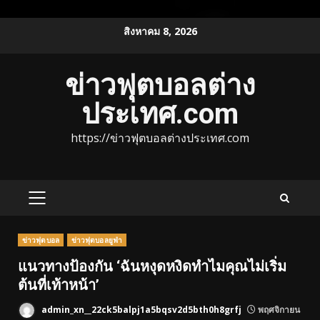
Skip
สิงหาคม 8, 2026
to
content
ข่าวฟุตบอลต่าง
ประเทศ.com
https://ข่าวฟุตบอลต่างประเทศ.com
PRIMARY
MENU
ข่าวฟุตบอล
ข่าวฟุตบอลยูฟ่า
แนวทางป้องกัน ‘ฉันหงุดหงิดทำไมคุณไม่เริ่ม
ต้นที่เท้าหน้า’
admin_xn__22ck5balpj1a5bqsv2d5bth0h8grfj
พฤศจิกายน