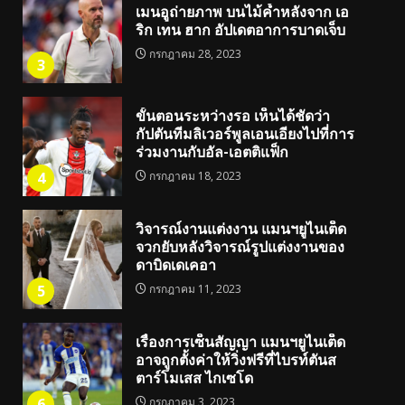
เมนอูถ่ายภาพ บนไม้ค้ำหลังจาก เอ
ริก เทน ฮาก อัปเดตอาการบาดเจ็บ
กรกฎาคม 28, 2023
3
ขั้นตอนระหว่างรอ เห็นได้ชัดว่า
กัปตันทีมลิเวอร์พูลเอนเอียงไปที่การ
ร่วมงานกับอัล-เอตติแฟ็ก
4
กรกฎาคม 18, 2023
วิจารณ์งานแต่งงาน แมนฯยูไนเต็ด
จวกยับหลังวิจารณ์รูปแต่งงานของ
ดาบิดเดเคอา
5
กรกฎาคม 11, 2023
เรื่องการเซ็นสัญญา แมนฯยูไนเต็ด
อาจถูกตั้งค่าให้วิ่งฟรีที่ไบรท์ตันส
ตาร์โมเสส ไกเซโด
6
กรกฎาคม 3, 2023