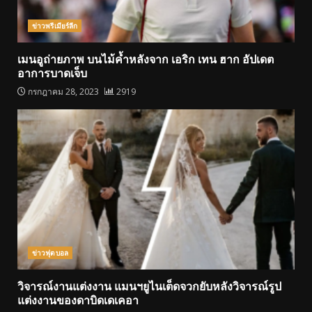
ข่าวพรีเมียร์ลีก
เมนอูถ่ายภาพ บนไม้ค้ำหลังจาก เอริก เทน ฮาก อัปเดต
อาการบาดเจ็บ
กรกฎาคม 28, 2023
2919
ข่าวฟุตบอล
วิจารณ์งานแต่งงาน แมนฯยูไนเต็ดจวกยับหลังวิจารณ์รูป
แต่งงานของดาบิดเดเคอา