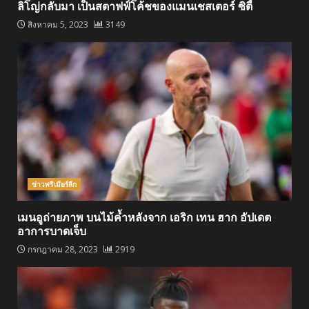
ลิโญ่กลับมา เป็นสตาฟฟ์โค้ชของแมนเชสเตอร์ ซิตี้
สิงหาคม 5, 2023
3149
ข่าวพรีเมียร์ลีก
เมนอูถ่ายภาพ บนไม้ค้ำหลังจาก เอริก เทน ฮาก อัปเดต
อาการบาดเจ็บ
กรกฎาคม 28, 2023
2919