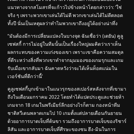
แนวทางจากสโมสรที่จะก้าวไปข้างหน้าโดยกล่าวว่า: ‘ใช่
จริง ๆ เพราะพวกเขาเล่นได้ไม่ดี พวกเขาเล่นได้ไม่ดีตลอด
ทั้งปี นั่นเป็นเหตุผลว่าทำไมพวกเขาถึงอยู่ได้อย่างน่าทึ่ง
“มันต้องมีการเปลี่ยนแปลงในบางจุด ฉันเชื่อว่า (เดยัน) คูลู
เซฟสกี้ การไม่อยู่ในทีมนั้นเป็นเรื่องใหญ่ผมคิดว่าเราเห็น
ผลกระทบของความเก่งของเขา เพราะเขาคือความสมดุล
ที่ดีระหว่างสิ่งที่พวกเขาทำจากมุมมองของเกมรุกและเกม
รับเมื่อเขากลับมา ฉันคาดหวังว่าจะได้เห็นท็อตแน่มใน
เวอร์ชันที่ดีกว่านี้’
คูลูเซฟสกี้บุกเข้ามาในแนวรุกของสเปอร์สหลังจากที่เขามา
ถึงในเดือนมกราคม 2022 โดยทำได้แปดประตูและช่วยห้า
เกมจาก 18 เกมในพรีเมียร์ลีกอย่างไรก็ตาม กองหน้าทีม
ชาติสวีเดนพลาดเกมไป 10 เกมตั้งแต่ปลายเดือนกันยายน
ด้วยอาการบาดเจ็บที่ต้นขา รวมถึงอาการบาดเจ็บของริชาร์
ลิสัน และอาการบาดเจ็บที่ศีรษะของซน ฮึง-มินในการ