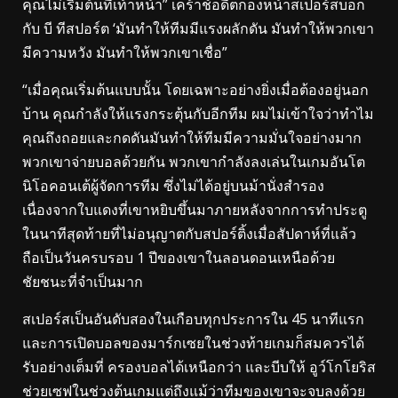
คุณไม่เริ่มต้นที่เท้าหน้า” เคร้าช์อดีตกองหน้าสเปอร์สบอก
กับ บี ทีสปอร์ต ‘มันทำให้ทีมมีแรงผลักดัน มันทำให้พวกเขา
มีความหวัง มันทำให้พวกเขาเชื่อ”
“เมื่อคุณเริ่มต้นแบบนั้น โดยเฉพาะอย่างยิ่งเมื่อต้องอยู่นอก
บ้าน คุณกำลังให้แรงกระตุ้นกับอีกทีม ผมไม่เข้าใจว่าทำไม
คุณถึงถอยและกดดันมันทำให้ทีมมีความมั่นใจอย่างมาก
พวกเขาจ่ายบอลด้วยกัน พวกเขากำลังลงเล่นในเกมอันโต
นิโอคอนเต้ผู้จัดการทีม ซึ่งไม่ได้อยู่บนม้านั่งสำรอง
เนื่องจากใบแดงที่เขาหยิบขึ้นมาภายหลังจากการทำประตู
ในนาทีสุดท้ายที่ไม่อนุญาตกับสปอร์ติ้งเมื่อสัปดาห์ที่แล้ว
ถือเป็นวันครบรอบ 1 ปีของเขาในลอนดอนเหนือด้วย
ชัยชนะที่จำเป็นมาก
สเปอร์สเป็นอันดับสองในเกือบทุกประการใน 45 นาทีแรก
และการเปิดบอลของมาร์กเซยในช่วงท้ายเกมก็สมควรได้
รับอย่างเต็มที่ ครองบอลได้เหนือกว่า และบีบให้ อูว์โกโยริส
ช่วยเซฟในช่วงต้นเกมแต่ถึงแม้ว่าทีมของเขาจะจบลงด้วย