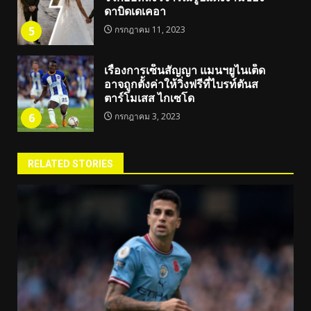
ดาบิดเดเคอา
5
กรกฎาคม 11, 2023
เรื่องการเซ็นสัญญา แมนฯยูไนเต็ด
อาจถูกตั้งค่าให้วิ่งฟรีที่ไบรท์ตันส
ตาร์โมเสส ไกเซโด
6
กรกฎาคม 3, 2023
RELATED STORIES