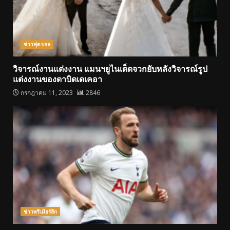
ข่าวฟุตบอล
วิจารณ์งานแต่งงาน แมนฯยูไนเต็ดจวกยับหลังวิจารณ์รูป
แต่งงานของดาบิดเดเคอา
กรกฎาคม 11, 2023
2846
ข่าวพรีเมียร์ลีก