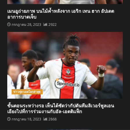
เมนอูถ่ายภาพ บนไม้ค้ำหลังจาก เอริก เทน ฮาก อัปเดต
อาการบาดเจ็บ
กรกฎาคม 28, 2023
2922
ข่าวฟุตบอลโลกล่าสุด
ขั้นตอนระหว่างรอ เห็นได้ชัดว่ากัปตันทีมลิเวอร์พูลเอน
เอียงไปที่การร่วมงานกับอัล-เอตติแฟ็ก
กรกฎาคม 18, 2023
2868