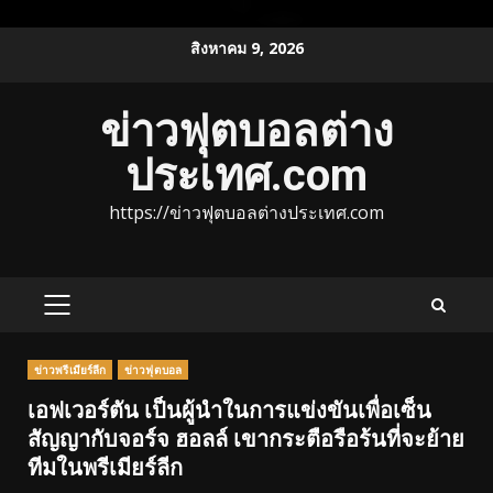
Skip
สิงหาคม 9, 2026
to
content
ข่าวฟุตบอลต่าง
ประเทศ.com
https://ข่าวฟุตบอลต่างประเทศ.com
PRIMARY
MENU
ข่าวพรีเมียร์ลีก
ข่าวฟุตบอล
เอฟเวอร์ตัน เป็นผู้นำในการแข่งขันเพื่อเซ็น
สัญญากับจอร์จ ฮอลล์ เขากระตือรือร้นที่จะย้าย
ทีมในพรีเมียร์ลีก