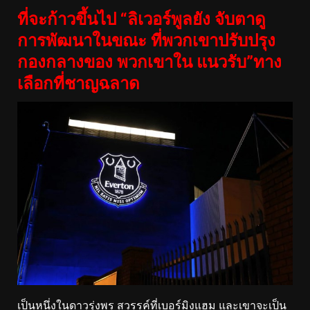
ที่จะก้าวขึ้นไป “ลิเวอร์พูลยัง จับตาดู
การพัฒนาในขณะ ที่พวกเขาปรับปรุง
กองกลางของ พวกเขาใน แนวรับ”ทาง
เลือกที่ชาญฉลาด
เป็นหนึ่งในดาวรุ่งพร สวรรค์ที่เบอร์มิงแฮม และเขาจะเป็น