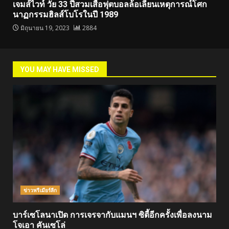
เจมส์ไวท์ วัย 33 ปีสวมเสื้อฟุตบอลล้อเลียนเหตุการณ์โศก
นาฏกรรมฮิลส์โบโรในปี 1989
มิถุนายน 19, 2023
2884
YOU MAY HAVE MISSED
ข่าวพรีเมียร์ลีก
บาร์เซโลนาเปิด การเจรจากับแมนฯ ซิตี้อีกครั้งเพื่อลงนาม
โจเอา คันเซโล่