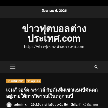
Skip
สิงหาคม 6, 2026
to
content
ข่าวฟุตบอลต่าง
ประเทศ.com
https://ข่าวฟุตบอลต่างประเทศ.com
PRIMARY
MENU
ข่าวพรีเมียร์ลีก
ข่าวฟุตบอล
เจมส์ วอร์ด-พราวส์ กัปตันทีมเซาแธมป์ตันตก
อยู่ภายใต้การวิจารณ์ในฤดูกาลนี้
admin_xn__22ck5balpj1a5bqsv2d5bth0h8grfj
ธันวาคม