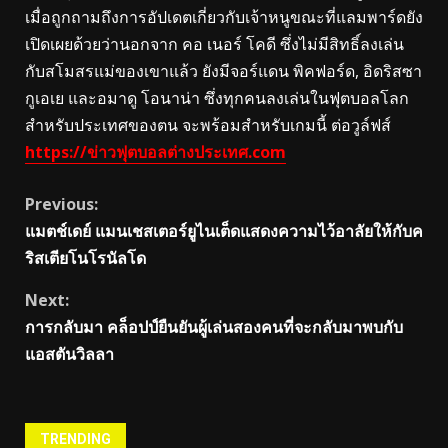
เมื่อถูกถามถึงการอัปเดตเกี่ยวกับเจ้าหนูขณะที่แลมพาร์ดยัง
เปิดเผยด้วยว่านอกจาก คอ เนอร์ โคดี ซึ่งไม่มีสิทธิ์ลงเล่น
กับสโมสรแม่ของเขาแล้ว ยังมีจอร์แดน พิคฟอร์ด, อิดริสซา
กูเอเย และอมาดู โอนาน่า ซึ่งทุกคนลงเล่นในฟุตบอลโลก
สำหรับประเทศของตน จะพร้อมสำหรับเกมนี้ ต่อวูล์ฟส์
https://ข่าวฟุตบอลต่างประเทศ.com
Continue
Previous:
แมตช์เดย์ แมนเชสเตอร์ยูไนเต็ดแสดงความไว้อาลัยให้กับค
Reading
ริสเตียโนโรนัลโด
Next:
การกลับมา คล็อปป์ยืนยันผู้เล่นสองคนที่จะกลับมาพบกับ
แอสตันวิลลา
TRENDING