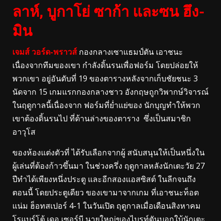
ลาห์, บูกาโย่ ซาก้า และซน ฮึง-
มิน
เจมส์ วอร์ด-พราวส์
กองกลางเซาแธมป์ตัน เอาชนะ
เนื่องจากทีมของเขา กำลังดิ้นรนเพื่อฟอร์ม โดยปล่อยให้
พวกเขา อยู่อันดับที่ 19 ของตารางหลังจากเก็บชัยชนะ 3
นัดจาก 15 เกมแรกกองกลางชาว อังกฤษถูกวิพากษ์วิจารณ์
ในฤดูกาลนี้เนื่องจาก ฟอร์มที่ย่ำแย่ของ นักบุญทำให้พวก
เขาต้องดิ้นรนไป ที่ด้านล่างของตาราง ซึ่งเป็นสมาชิก
อาวุโส
ของห้องแต่งตัวที่ ได้รับเลือกจากผู้ สนับสนุนให้เป็นหนึ่งใน
ผู้เล่นที่ต้องก้าวขึ้นมา ในช่วงครึ่ง ฤดูกาลหลังนักเตะวัย 27
ปีทำได้เพียงหนึ่งประตู และอีกสองแอสซิสต์ ในลีกจนถึง
ตอนนี้ โดยประตูเดียว ของเขามาจากเกม ที่เอาชนะท็อต
แน่ม ฮ็อทสเปอร์ 4-1 ในวันเปิด ฤดูกาลเมื่อเดือนสิงหาคม
โรแบร์โต้ เดอ เซอร์บี นายใหญ่ของไบรท์ตันบอกใบ้นักเตะ