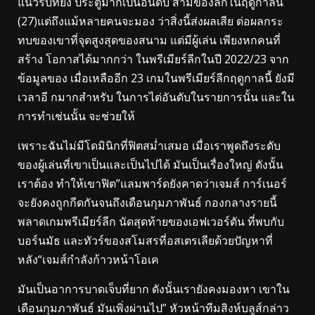
แนวรับที่ยิง ประตูมากเป็นอันดับ สามของลีกในฤดูกาลนี้
(27)แต่ถึงแม้หลายคนจะมอง ว่าสิ่งนี้ส่งผลเสีย ต่อผลกระ
ทบของเขาที่จุดสูงสุดของสนาม แต่มีผู้เล่น เพียงหกคนที่
สร้าง โอกาสได้มากกว่า ในพรีเมียร์ลีกในปี 2022/23 จาก
ข้อมูลของ เมื่อเหลืออีก 23 เกมในพรีเมียร์ลีกฤดูกาลนี้ ยังมี
เวลาอี กมากสำหรับ ในการไต่อันดับในรายการนั้น และใน
การทำเช่นนั้น จะช่วยให้
เพราะฉันไม่มีโดมินิกที่ฟิตสม่ำเสมอ เมื่อเราพูดถึงระดับ
ของผู้เล่นที่เขาเป็นและเป็นไปได้ มันเป็นเรื่องใหญ่ ดังนั้น
เราต้อง ทำให้เขาฟิต”แลมพาร์ดยังคาดว่าเจมส์ การ์เนอร์
จะยังคงถูกกีดกันจนถึงเดือนกุมภาพันธ์ กองกลางรายนี้
พลาดเกมพรีเมียร์ลีก นัดสุดท้ายของเอฟเวอร์ตัน ที่พบกับ
บอร์นมัธ และทัวร์ของสโมสรที่อสเตรเลียด้วยปัญหาที่
หลัง“เจมส์กำลังก้าวหน้าโอเค
มันเป็นอาการบาดเจ็บที่ยาก ดังนั้นเรายังคงมองหา เขาใน
เดือนกุมภาพันธ์ มันเพิ่งผ่านไป” หัวหน้าทีมสิงห์บลูส์กล่าว