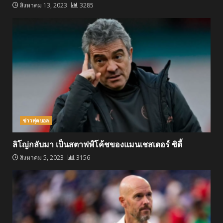
สิงหาคม 13, 2023
3285
ข่าวฟุตบอล
ลิโญ่กลับมา เป็นสตาฟฟ์โค้ชของแมนเชสเตอร์ ซิตี้
สิงหาคม 5, 2023
3156