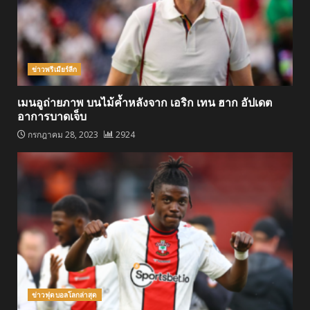
ข่าวพรีเมียร์ลีก
เมนอูถ่ายภาพ บนไม้ค้ำหลังจาก เอริก เทน ฮาก อัปเดต
อาการบาดเจ็บ
กรกฎาคม 28, 2023
2924
ข่าวฟุตบอลโลกล่าสุด