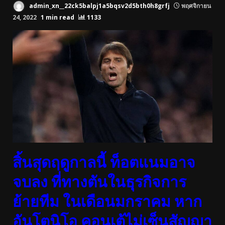
admin_xn__22ck5balpj1a5bqsv2d5bth0h8grfj
พฤศจิกายน
24, 2022
1 min read
1133
สิ้นสุดฤดูกาลนี้ ท็อตแนมอาจ
จบลง ที่ทางตันในธุรกิจการ
ย้ายทีม ในเดือนมกราคม หาก
อันโตนิโอ คอนเต้ไม่เซ็นสัญญา