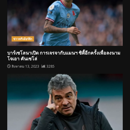
ข่าวพรีเมียร์ลีก
บาร์เซโลนาเปิด การเจรจากับแมนฯ ซิตี้อีกครั้งเพื่อลงนาม
โจเอา คันเซโล่
สิงหาคม 13, 2023
3285