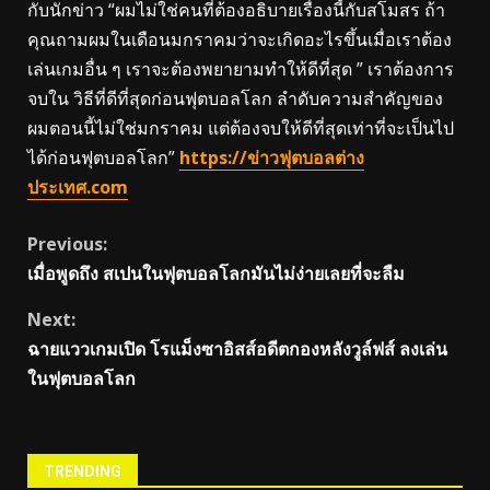
กับนักข่าว “ผมไม่ใช่คนที่ต้องอธิบายเรื่องนี้กับสโมสร ถ้า
คุณถามผมในเดือนมกราคมว่าจะเกิดอะไรขึ้นเมื่อเราต้อง
เล่นเกมอื่น ๆ เราจะต้องพยายามทำให้ดีที่สุด ” เราต้องการ
จบใน วิธีที่ดีที่สุดก่อนฟุตบอลโลก ลำดับความสำคัญของ
ผมตอนนี้ไม่ใช่มกราคม แต่ต้องจบให้ดีที่สุดเท่าที่จะเป็นไป
ได้ก่อนฟุตบอลโลก”
https://ข่าวฟุตบอลต่าง
ประเทศ.com
Continue
Previous:
เมื่อพูดถึง สเปนในฟุตบอลโลกมันไม่ง่ายเลยที่จะลืม
Reading
Next:
ฉายแววเกมเปิด โรแม็งซาอิสส์อดีตกองหลังวูล์ฟส์ ลงเล่น
ในฟุตบอลโลก
TRENDING