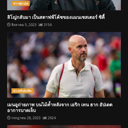
ข่าวฟุตบอล
ลิโญ่กลับมา เป็นสตาฟฟ์โค้ชของแมนเชสเตอร์ ซิตี้
สิงหาคม 5, 2023
3156
ข่าวพรีเมียร์ลีก
เมนอูถ่ายภาพ บนไม้ค้ำหลังจาก เอริก เทน ฮาก อัปเดต
อาการบาดเจ็บ
กรกฎาคม 28, 2023
2924