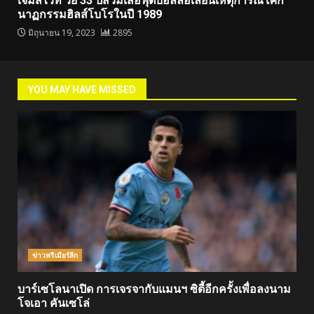
เจมส์ไวท์ วัย 33 ปีสวมเสื้อฟุตบอลล้อเลียนเหตุการณ์โศก
นาฏกรรมฮิลส์โบโรในปี 1989
มิถุนายน 19, 2023
2895
YOU MAY HAVE MISSED
ข่าวพรีเมียร์ลีก
บาร์เซโลนาเปิด การเจรจากับแมนฯ ซิตี้อีกครั้งเพื่อลงนาม
โจเอา คันเซโล่