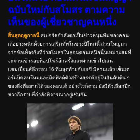
ฉบับใหม่กับสโมสร ตามความ
เห็นของผู้เชี่ยวชาญคนหนึ่ง
สิ้นสุดฤดูกาลนี้
สเปอร์สกำลังตกเป็นข่าวหนุนทีมของคอน
เต้อย่างหนักด้วยการเสริมทัพในช่วงปีใหม่นี้ ส่วนใหญ่มา
จากข้อเท็จจริงที่ว่าสโมสรในลอนดอนเหนือนั้นเหมาะสมที่
จะผ่านเข้ารอบท็อปโฟร์อีกครั้งและผ่านเข้าไปเล่น
แชมเปี้ยนส์ลีกรอบ 16 ทีมสุดท้ายกับเอซี มิลานแล้ว เซ็นเต
อร์แบ็คคนใหม่และมิดฟิลด์ตัวสร้างสรรค์อยู่ในอันดับต้น ๆ
ของสิ่งที่อยากได้ของคอนเต้ อย่างไรก็ตาม ยังมีตัวเลือกปีก
ขวาอีกรายที่กำลังพิจารณาอยู่เช่นกัน