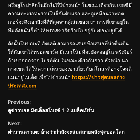
หรือยูโรปาลีกในอีกไม่กี่ปีข้างหน้า ในขณะเดียวกัน เชลซีมี
ความทะเยอทะยานในสี่อันดับแรก และดูเหมือนว่าพอต
เตอร์จะดึงเอาสิ่งที่ดีที่สุดจากผู้เล่นของเขา การที่เขาอยู่ใน
ทีมดังสนั่นก็ทำให้ทรอสซาร์ดย้ายไปอยู่กับเดอะบลูส์ได้
ดังนั้นในขณะที่ อัตเลติ สามารถเสนอข้อเสนอที่น่าตื่นเต้น
ให้กับเขาได้ทรอสซาร์ด มีแนวโน้มที่จะยังคงอยู่ใน พรีเมียร์
ถ้าเขาออกจาก ไบรท์ตัน ในขณะเดียวกันฮาว หัวหน้า นก
กางเขน ได้ให้ความเห็นของเขาเกี่ยวกับสโมสรที่อาจโจมตี
แมนฯยูไนเต็ด เพื่อไปข้างหน้า
https://ข่าวฟุตบอลต่าง
ประเทศ.com
Continue
Previous:
ดูข่าวบอล มิดเดิ้ลสโบรช์ 1-2 แบล็คเบิร์น
Reading
Next:
ตำนานดาวเตะ อ้างว่ากําลังจะล่มสลายหลังฟุตบอลโลก