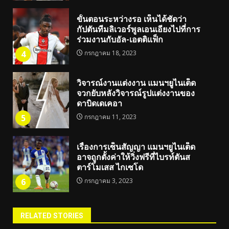
ขั้นตอนระหว่างรอ เห็นได้ชัดว่า
กัปตันทีมลิเวอร์พูลเอนเอียงไปที่การ
ร่วมงานกับอัล-เอตติแฟ็ก
4
กรกฎาคม 18, 2023
วิจารณ์งานแต่งงาน แมนฯยูไนเต็ด
จวกยับหลังวิจารณ์รูปแต่งงานของ
ดาบิดเดเคอา
5
กรกฎาคม 11, 2023
เรื่องการเซ็นสัญญา แมนฯยูไนเต็ด
อาจถูกตั้งค่าให้วิ่งฟรีที่ไบรท์ตันส
ตาร์โมเสส ไกเซโด
6
กรกฎาคม 3, 2023
RELATED STORIES