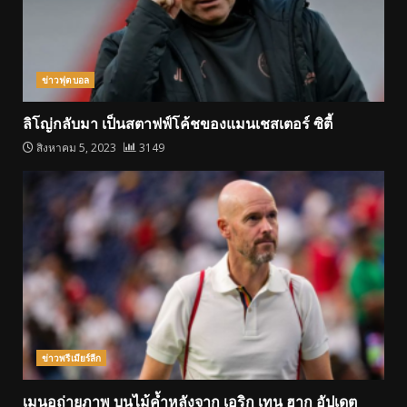
ข่าวฟุตบอล
ลิโญ่กลับมา เป็นสตาฟฟ์โค้ชของแมนเชสเตอร์ ซิตี้
สิงหาคม 5, 2023
3149
ข่าวพรีเมียร์ลีก
เมนอูถ่ายภาพ บนไม้ค้ำหลังจาก เอริก เทน ฮาก อัปเดต