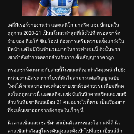
เดลี่มิเรอร์รายงานว่า แอตเลติโก มาดริด แชมป์สเปนใน
ฤดูกาล 2020-21 เป็นสโมสรล่าสุดที่เล็งไปที่ ทรอสซาร์ด
ฝ่ายของ ดิเอโก้ ซิเมโอเน่ ต้องการเสริมความแข็งแกร่งใน
ปีหน้า แต่ไม่มีเงินจำนวนมากในการทำเช่นนี้ ดังนั้นพวก
เขากำลังสำรวจตลาดสำหรับการเซ็นสัญญาราคาถูก
ทรอสซาร์ดเหมาะกับสายนี้ในขณะที่เขากำลังมุ่งหน้าไปยัง
หน่วยงานอิสระ หากไบรท์ตันไม่สามารถต่อสัญญาฉบับ
ใหม่ได้ พวกเขาอาจจะต้องขายเขาด้วยค่าธรรมเนียมที่ลด
ลงในฤดูหนาวนี้ แอตเลติจะแข่งขันกับนิวคาสเซิลและเชลซี
สำหรับทีมชาติเบลเยียม 21 คน อย่างไรก็ตาม เป็นเรื่องยาก
ที่จะเห็นเขาออกจากอังกฤษในเร็วๆ นี้
นิวคาสเซิ่ลและเชลซีต่างก็เป็นตัวแทนของโอกาสที่ดี นิว
คาสเซิลกำลังอยู่ในระดับสูงและตั้งเป้าไปที่แชมเปี้ยนส์ลีก