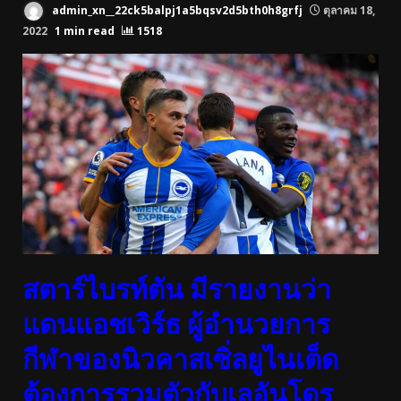
admin_xn__22ck5balpj1a5bqsv2d5bth0h8grfj
ตุลาคม 18,
2022
1 min read
1518
สตาร์ไบรท์ตัน มีรายงานว่า
แดนแอชเวิร์ธ ผู้อำนวยการ
กีฬาของนิวคาสเซิ่ลยูไนเต็ด
ต้องการรวมตัวกับเลอันโดร