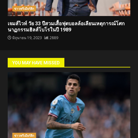
ข่าวพรีเมียร์ลีก
เจมส์ไวท์ วัย 33 ปีสวมเสื้อฟุตบอลล้อเลียนเหตุการณ์โศก
นาฏกรรมฮิลส์โบโรในปี 1989
มิถุนายน 19, 2023
2889
YOU MAY HAVE MISSED
ข่าวพรีเมียร์ลีก