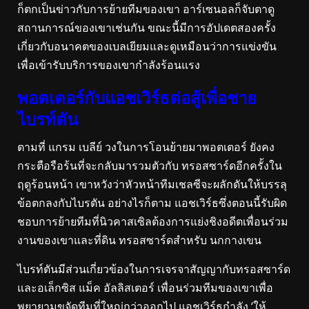
ก็ตกเป็นข่าวกับการย้ายทีมของเขา อาร์เซนอลก็จับตาดู
สถานการณ์ของเขาเช่นกัน ขณะนี้มีการอัปเดตสองครั้ง
เกี่ยวกับอนาคตของเบลเยียมและดูเหมือนว่าการแข่งขัน
เพื่อเข้ารับบริการของเขากำลังร้อนแรง
พอตเตอร์กับแอชเวิร์ธต่อสู้เพื่อชาย
ไบรท์ตัน
ตามที่ แกรม เบลีย์ วงในการโอนย้ายมาพอตเตอร์ ยังคง
กระตือรือร้นที่จะกลับมารวมตัวกับ ทรอสซาร์ดอีกครั้งใน
ฤดูร้อนหน้า เขาหวังว่าหัวหน้าทีมเชลซีจะผลักดันให้บรรลุ
ข้อตกลงกับไบรตัน อย่างไรก็ตาม แอชเวิร์ธซึ่งตอนนี้รับผิด
ชอบการย้ายทีมที่นิวคาสเซิลต้องการแย่งชิงอดีตเพื่อนร่วม
งานของเขาและที่ดิน ทรอสซาร์ดสำหรับ นกกางเขน
ไบรท์ตันมีส่วนเกี่ยวข้องในการเจรจาสัญญากับทรอสซาร์ด
และอเล็กซิส แม็ค อัลลิสเตอร์ เพื่อนร่วมทีมของเขาเพื่อ
พยายามขจัดทีมที่ใหญ่กว่าออกไป แอชเวิร์ธกำลัง ‘ให้