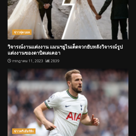
ข่าวฟุตบอล
วิจารณ์งานแต่งงาน แมนฯยูไนเต็ดจวกยับหลังวิจารณ์รูป
แต่งงานของดาบิดเดเคอา
กรกฎาคม 11, 2023
2839
ข่าวพรีเมียร์ลีก