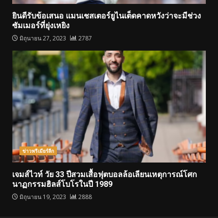
ยินดีรับข้อเสนอ แมนเชสเตอร์ยูไนเต็ดคาดหวังว่าจะมีช่วง
ซัมเมอร์ที่ยุ่งเหยิง
มิถุนายน 27, 2023
2787
ข่าวพรีเมียร์ลีก
เจมส์ไวท์ วัย 33 ปีสวมเสื้อฟุตบอลล้อเลียนเหตุการณ์โศก
นาฏกรรมฮิลส์โบโรในปี 1989
มิถุนายน 19, 2023
2888