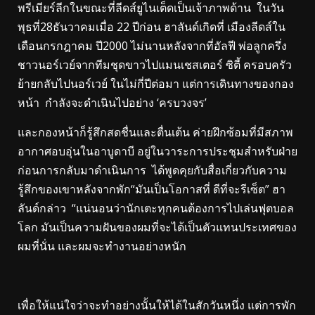
พรีเมียร์ลีกในขณะที่ลีดส์ยูไนเต็ดเป็นเจ้าภาพด้าน ในวัน
พุธที่28ธันวาคมเมื่อ 22 ปีก่อน ฮาลันด์เกิดที่ เมืองลีดส์ใน
เดือนกรกฎาคม ปี2000 ไม่นานหลังจากที่อัลฟี พ่อลูกครึ่ง
ชาวนอร์เวย์จากทีมชุดขาวไปแมนเชสเตอร์ ซิตี้ ครอบครัว
ย้ายกลับไปนอร์เวย์ ในไม่กี่ปีต่อมา แต่การเดินทางของกอง
หน้า กำลังจะดำเนินไปอย่าง ‘ครบวงจร’
และกองหน้าก็รู้สึกสดชื่นและตื่นเต้น ค่ายฝึกซ้อมที่มีสภาพ
อากาศอบอุ่นในอาบูดาบี อยู่ในวาระการประชุมสำหรับฝ่าย
ก่อนการกลับมาดำเนินการ ได้พูดคุยกับสื่อเกี่ยวกับความ
รู้สึกของเขาหลังจากพัก“มันเป็นโอกาสที่ ดีที่จะรีเซ็ต” ฮา
ลันด์กล่าว “แน่นอนว่านักเตะทุกคนต้องการไปเล่นฟุตบอล
โลก มันเป็นความฝันของผมที่จะได้เป็นตัวแทนประเทศของ
ผมที่นั่น และผมจะทำงานอย่างหนัก
เพื่อให้แน่ใจว่าจะทำอย่างนั้นให้ได้ในสักวันหนึ่ง แต่การพัก