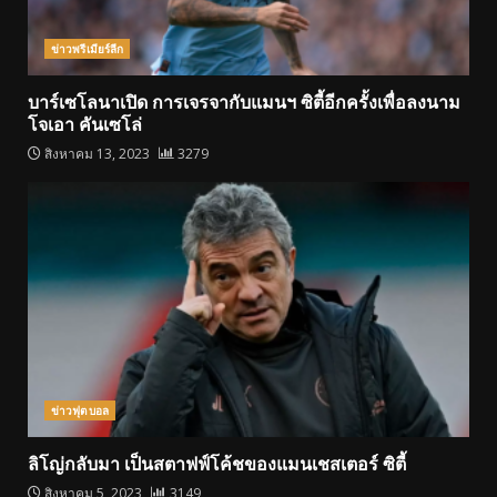
ข่าวพรีเมียร์ลีก
บาร์เซโลนาเปิด การเจรจากับแมนฯ ซิตี้อีกครั้งเพื่อลงนาม
โจเอา คันเซโล่
สิงหาคม 13, 2023
3279
ข่าวฟุตบอล
ลิโญ่กลับมา เป็นสตาฟฟ์โค้ชของแมนเชสเตอร์ ซิตี้
สิงหาคม 5, 2023
3149