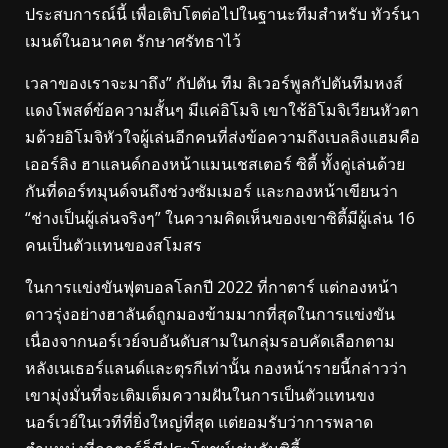
ประสบการณ์นี้ เพื่อเติบโตต่อไปในฐานะทีมสำหรับ ทัวร์นา
เมนต์ในอนาคต รักษาศรัทธาไว้
เวลาของเราจะมาถึง” กัปตัน ทีม ลิเวอร์พูลกัปตันทีมหงส์
แดงโพสต์ข้อความสั้นๆ มีแค่อิโมจิ เขาใช้อิโมจิเวียนหัวตา
มด้วยอิโมจิหัวใจผู้เล่นอีกคนที่ส่งข้อความถึงเบลลิงแฮมคือ
เออร์ลิง ฮาแลนด์กองหน้าแมนเชสเตอร์ ซิตี้ ทั้งคู่เล่นด้วย
กันที่ดอร์ทมุนด์จนถึงช่วงซัมเมอร์ และกองหน้าเขียนว่า
“ช่างเป็นผู้เล่นจริงๆ” ในความคิดเห็นของเขาซิตี้มีผู้เล่น 16
คนเป็นตัวแทนของสโมสร
ในการแข่งขันฟุตบอลโลกปี 2022 ที่กาตาร์ แต่กองหน้า
ดาวรุ่งอย่างฮาลันด์ถูกมองข้ามมากที่สุดในการแข่งขัน
เนื่องจากนอร์เวย์จบอันดับสามในกลุ่มรอบคัดเลือกตาม
หลังเนเธอร์แลนด์และตุรกีเท่านั้น กองหน้ารายนี้กล่าวว่า
เขามุ่งมั่นที่จะเติมเต็มความฝันในการเป็นตัวแทนขง
นอร์เวย์ในเวทีที่ยิ่งใหญ่ที่สุด แต่ยอมรับว่าการพลาด