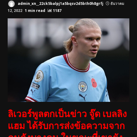
admin_xn__22ck5balpj1a5bqsv2d5bth0h8grfj
ธันวาคม
12, 2022
1 min read
1187
ลิเวอร์พูลตกเป็นข่าว จู๊ด เบลลิง
แฮม ได้รับการส่งข้อความจาก