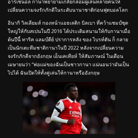
อาร์เซนอล กานาพยายามเกลี้ยกล่อมผู้เล่นหลายคนให้
เปลี่ยนความจงรักภักดีในระดับนานาชาติก่อนฟุตบอลโลก
อินากิ วิลเลียมส์ กองหน้าแอธเลติก บิลเบา ที่คว้าแชมป์ชุด
ใหญ่ให้กับสเปนในปี 2016 ได้ประเดิมสนามให้กับกานาเมื่อ
ต้นปีนี้ ทาริค แลมป์ตีย์ ปราการหลัง ของ ไบรท์ตัน ก็ กลาย
เป็นนักเตะทีมชาติกานาในปี 2022 หลังจากเปลี่ยนความ
จงรักภักดีจากอังกฤษ เอ็นเคเทียห์ ให้สัมภาษณ์ ในเดือน
เมษายนว่า “พ่อแม่ของฉันเป็นชาวกานา แน่นอนว่ามันเป็น
ไปได้ ฉันเปิดให้ทั้งคู่เล่นให้กานาหรืออังกฤษ