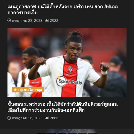
เมนอูถ่ายภาพ บนไม้ค้ำหลังจาก เอริก เทน ฮาก อัปเดต
อาการบาดเจ็บ
กรกฎาคม 28, 2023
2922
ข่าวฟุตบอลโลกล่าสุด
ขั้นตอนระหว่างรอ เห็นได้ชัดว่ากัปตันทีมลิเวอร์พูลเอน
เอียงไปที่การร่วมงานกับอัล-เอตติแฟ็ก
กรกฎาคม 18, 2023
2868