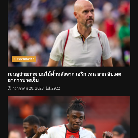
ข่าวพรีเมียร์ลีก
เมนอูถ่ายภาพ บนไม้ค้ำหลังจาก เอริก เทน ฮาก อัปเดต
อาการบาดเจ็บ
กรกฎาคม 28, 2023
2922