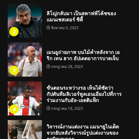
ลิโญ่กลับมา เป็นสตาฟฟ์โค้ชของ
แมนเชสเตอร์ ซิตี้
สิงหาคม 5, 2023
2
เมนอูถ่ายภาพ บนไม้ค้ำหลังจาก เอ
ริก เทน ฮาก อัปเดตอาการบาดเจ็บ
กรกฎาคม 28, 2023
3
ขั้นตอนระหว่างรอ เห็นได้ชัดว่า
กัปตันทีมลิเวอร์พูลเอนเอียงไปที่การ
ร่วมงานกับอัล-เอตติแฟ็ก
4
กรกฎาคม 18, 2023
วิจารณ์งานแต่งงาน แมนฯยูไนเต็ด
จวกยับหลังวิจารณ์รูปแต่งงานของ