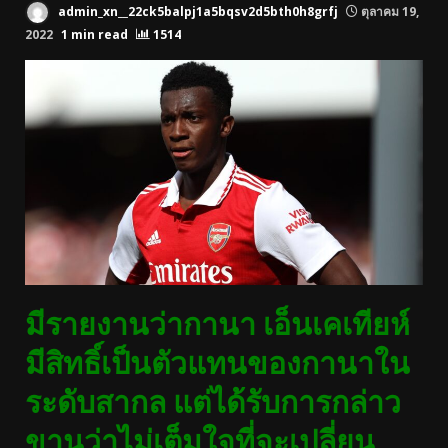
admin_xn__22ck5balpj1a5bqsv2d5bth0h8grfj
ตุลาคม 19,
2022
1 min read
1514
มีรายงานว่ากานา เอ็นเคเทียห์
มีสิทธิ์เป็นตัวแทนของกานาใน
ระดับสากล แต่ได้รับการกล่าว
ขานว่าไม่เต็มใจที่จะเปลี่ยน