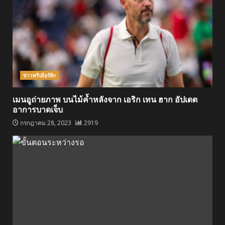
ข่าวพรีเมียร์ลีก
เมนอูถ่ายภาพ บนไม้ค้ำหลังจาก เอริก เทน ฮาก อัปเดต
อาการบาดเจ็บ
กรกฎาคม 28, 2023
2919