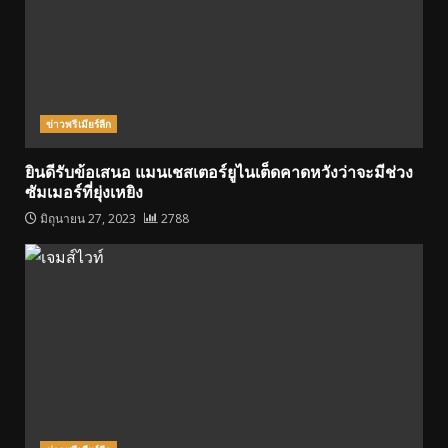
ข่าวพรีเมียร์ลีก
ยินดีรับข้อเสนอ แมนเชสเตอร์ยูไนเต็ดคาดหวังว่าจะมีช่วง
ซัมเมอร์ที่ยุ่งเหยิง
มิถุนายน 27, 2023
2788