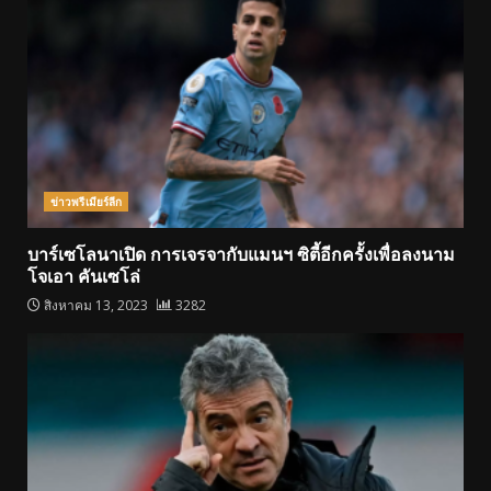
ข่าวพรีเมียร์ลีก
บาร์เซโลนาเปิด การเจรจากับแมนฯ ซิตี้อีกครั้งเพื่อลงนาม
โจเอา คันเซโล่
สิงหาคม 13, 2023
3282