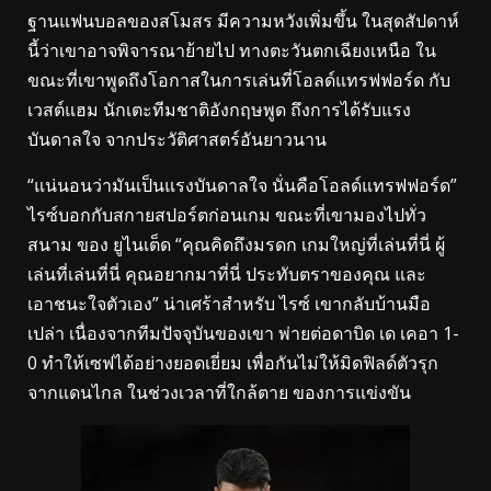
ฐานแฟนบอลของสโมสร มีความหวังเพิ่มขึ้น ในสุดสัปดาห์
นี้ว่าเขาอาจพิจารณาย้ายไป ทางตะวันตกเฉียงเหนือ ใน
ขณะที่เขาพูดถึงโอกาสในการเล่นที่โอลด์แทรฟฟอร์ด กับ
เวสต์แฮม นักเตะทีมชาติอังกฤษพูด ถึงการได้รับแรง
บันดาลใจ จากประวัติศาสตร์อันยาวนาน
“แน่นอนว่ามันเป็นแรงบันดาลใจ นั่นคือโอลด์แทรฟฟอร์ด”
ไรซ์บอกกับสกายสปอร์ตก่อนเกม ขณะที่เขามองไปทั่ว
สนาม ของ ยูไนเต็ด “คุณคิดถึงมรดก เกมใหญ่ที่เล่นที่นี่ ผู้
เล่นที่เล่นที่นี่ คุณอยากมาที่นี่ ประทับตราของคุณ และ
เอาชนะใจตัวเอง” น่าเศร้าสำหรับ ไรซ์ เขากลับบ้านมือ
เปล่า เนื่องจากทีมปัจจุบันของเขา พ่ายต่อดาบิด เด เคอา 1-
0 ทำให้เซฟได้อย่างยอดเยี่ยม เพื่อกันไม่ให้มิดฟิลด์ตัวรุก
จากแดนไกล ในช่วงเวลาที่ใกล้ตาย ของการแข่งขัน