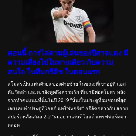
ตอนนี้ การไล่ตามผู้เล่นของปีศาจแดง มี
ความเสี่ยงไปในทางเดียว กับความ
สนใจ ในทีมกรีลิช ในตอนแรก
สโมสรเป็นแฟนตัวยง ของฝ่ายซ้าย ในขณะที่เขาอยู่ที่ แอส
ตัน วิลล่า และเขายังพูดถึงความรัก ที่เขามีต่อสโมสร หลัง
จากทำคะแนนที่นั่นในปี 2019 “นั่นเป็นประตูที่ผมชอบที่สุด
เลย เคยทำประตูที่โอลด์ แทร็ฟฟอร์ด” กรีลิชกล่าวกับ สกาย
สปอร์ตหลังเสมอ 2-2 “ผมอยากเล่นที่โอลด์ แทรฟฟอร์ดมา
ตลอด