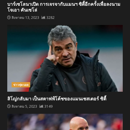
บาร์เซโลนาเปิด การเจรจากับแมนฯ ซิตี้อีกครั้งเพื่อลงนาม
โจเอา คันเซโล่
สิงหาคม 13, 2023
3282
ข่าวฟุตบอล
ลิโญ่กลับมา เป็นสตาฟฟ์โค้ชของแมนเชสเตอร์ ซิตี้
สิงหาคม 5, 2023
3149