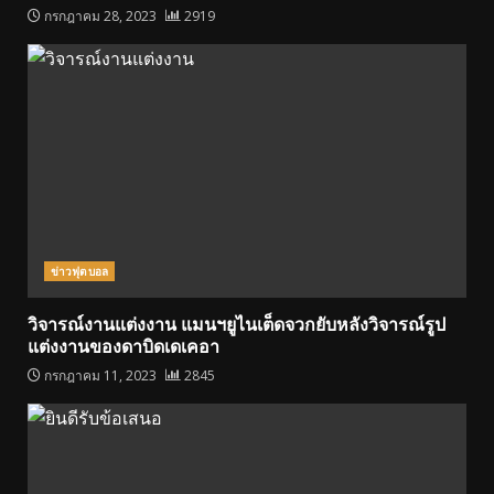
กรกฎาคม 28, 2023
2919
ข่าวฟุตบอล
วิจารณ์งานแต่งงาน แมนฯยูไนเต็ดจวกยับหลังวิจารณ์รูป
แต่งงานของดาบิดเดเคอา
กรกฎาคม 11, 2023
2845