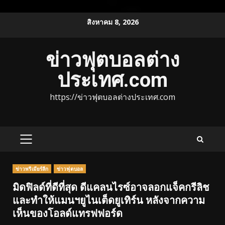
Skip
สิงหาคม 8, 2026
to
content
ข่าวฟุตบอลต่าง
ประเทศ.com
https://ข่าวฟุตบอลต่างประเทศ.com
PRIMARY
MENU
ข่าวพรีเมียร์ลีก
ข่าวฟุตบอล
มิดฟิลด์ที่ดีที่สุด ดีแคลนไรซ์อาจลอกแจ็คกรีลิช
และทำให้แมนฯยูไนเต็ดยูเทิร์น หลังจากความ
เห็นของโอลด์แทรฟฟอร์ด