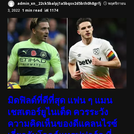
admin_xn__22ck5balpj1a5bqsv2d5bth0h8grfj
พฤศจิกายน
3, 2022
1 min read
1174
มิดฟิลด์ที่ดีที่สุด แฟน ๆ แมน
เชสเตอร์ยูไนเต็ด ควรระวัง
ความคิดเห็นของดีแคลนไรซ์