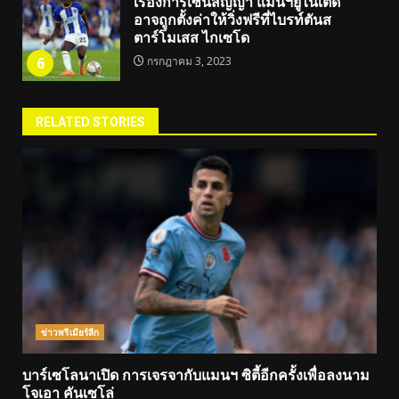
เรื่องการเซ็นสัญญา แมนฯยูไนเต็ด
อาจถูกตั้งค่าให้วิ่งฟรีที่ไบรท์ตันส
ตาร์โมเสส ไกเซโด
6
กรกฎาคม 3, 2023
RELATED STORIES
ข่าวพรีเมียร์ลีก
บาร์เซโลนาเปิด การเจรจากับแมนฯ ซิตี้อีกครั้งเพื่อลงนาม
โจเอา คันเซโล่