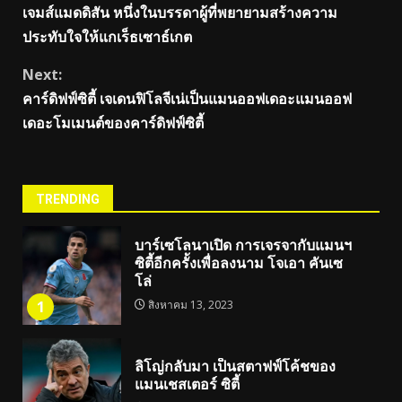
เจมส์แมดดิสัน หนึ่งในบรรดาผู้ที่พยายามสร้างความ
Reading
ประทับใจให้แกเร็ธเซาธ์เกต
Next:
คาร์ดิฟฟ์ซิตี้ เจเดนฟิโลจีเน่เป็นแมนออฟเดอะแมนออฟ
เดอะโมเมนต์ของคาร์ดิฟฟ์ซิตี้
TRENDING
บาร์เซโลนาเปิด การเจรจากับแมนฯ
ซิตี้อีกครั้งเพื่อลงนาม โจเอา คันเซ
โล่
1
สิงหาคม 13, 2023
ลิโญ่กลับมา เป็นสตาฟฟ์โค้ชของ
แมนเชสเตอร์ ซิตี้