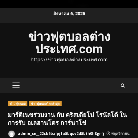
Skip
สิงหาคม 6, 2026
to
content
ข่าวฟุตบอลต่าง
ประเทศ.com
https://ข่าวฟุตบอลต่างประเทศ.com
PRIMARY
MENU
ข่าวฟุตบอล
ข่าวฟุตบอลโลกล่าสุด
มาร์ติเนซร่วมงาน กับ คริสเตียโน่ โรนัลโด้ ใน
การรับ อเลฮานโดร การ์นาโช่
admin_xn__22ck5balpj1a5bqsv2d5bth0h8grfj
พฤศจิกายน