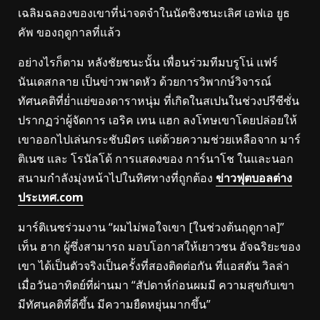
เฉลิมฉลองของเขาที่น่าจดจำในนัดชิงชนะเลิศ เอฟเอ ยูธ
คัพ ของฤดูกาลที่แล้ว
อย่างไรก็ตาม หลังชัยชนะนั้น เพื่อนร่วมทีมบรูโน่ แฟร์
นันเดสกลาย เป็นข่าวพาดหัว ด้วยการวิพากษ์วิจารณ์
ทัศนคติที่ย่ำแย่ของดาราหนุ่ม ที่เกิดในสเปนในช่วงปรีซีซั่น
ปรากฏว่าผู้จัดการ เอริค เทน แฮก ลงโทษเขาโดยปล่อยให้
เขาออกไปเล่นกระชับมิตร แต่ด้วยความช่วยเหลือจาก มาร์
ติเนซ และ โรนัลโด้ การแสดงของ การ์นาโช ในและนอก
สนามกำลังมุ่งหน้าไปในทิศทางที่ถูกต้อง
ข่าวฟุตบอลต่าง
ประเทศ.com
มาร์ติเนซร่วมงาน “ผมไม่พอใจเขา [ในช่วงต้นฤดูกาล]”
เท็น ฮาก ผู้ซึ่งสามารถ มอบโอกาสให้เยาวชน อัจฉริยะของ
เขา ได้เป็นตัวจริงเป็นครั้งที่สองติดต่อกัน ที่แอสตัน วิลล่า
เมื่อวันอาทิตย์ที่ผ่านมา “สัปดาห์ก่อนผมมี ความสุขกับเขา
มีทัศนคติที่ดีขึ้น มีความยืดหยุ่นมากขึ้น”