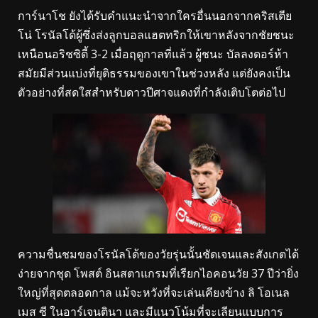
การ์นาโช ยังได้รับคำแนะนำจากใครอื่นนอกจากคริสเตีย
โน่ โรนัลโด้ผู้ซึ่งส่งลูกบอลแฮตทริกให้เขาหลังจากชัยชนะ
เหนือนอริชซิตี้ 3-2 เมื่อฤดูกาลที่แล้ว ผู้ชนะ บัลลงดอร์ห้า
สมัยมีส่วนแบ่งที่ยุติธรรมของเขาในช่วงหลัง แต่ยังคงเป็น
ตัวอย่างที่สดใสสำหรับดาวปีศาจแดงที่กำลังเติบโตต่อไป
ความชื่นชมของโรนัลโด้ของวัยรุ่นนั้นชัดเจนและสังเกตได้
ง่ายจากชุด โพสต์ อินสตาแกรมที่เรียกไอคอนวัย 37 ปีว่ายิ่ง
ใหญ่ที่สุดตลอดกาล แม้จะหวังที่จะเล่นเคียงข้าง ลิ โอเนล
เมส ซี ในอาร์เจนตินา และมีแนวโน้มที่จะเลียนแบบการ