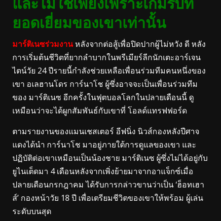
และไม่ใช่เพียงเพราะเกมรับที่
ยอดเยี่ยมของเขาเท่านั้น
มาร์ติเนซร่วมงาน
หลังจากต่อสู้เพื่อปิดปากผู้ไม่หวัง ดี หลัง
การเริ่มต้นชีวิตที่ยากลำบากในพรีเมียร์ลีกนักเตะอาร์เจน
ไตน์วัย 24 ปีรายนี้กำลังช่วยเหลือเพื่อนร่วมทีมคนหนึ่งของ
เขา อเลฮานโดร การ์นาโช ผู้ซึ่งอาจจะเป็นเพื่อนร่วมทีม
ของ มาร์ติเนซ อีกครั้งในฟุตบอลโลกในปลายเดือนนี้ ดู
เหมือนว่าจะได้ผูกสัมพันธ์กับเขาที่ โอลด์แทรฟฟอร์ด
ตามรายงานของแมนเชสเตอร์ อีฟนิ่ง นิวส์กองหลังปีศาจ
แดงได้นำ การ์นาโช มาอยู่ภายใต้การดูแลของเขา และ
ปฏิบัติต่อเขาเหมือนเป็นน้องชาย มาร์ติเนซ ผู้ซึ่งไม่ได้อยู่กับ
ยูไนเต็ดมา 4 เดือนหลังจากเพิ่งย้ายมาจากอาแจ็กซ์เมื่อ
ปลายเดือนกรกฎาคม ได้รับการกล่าวขานว่าเป็น ‘ฮ็อทเฮา
ส์’ กองหน้าวัย 18 ปี เพื่อเตรียมชีวิตของเขาให้พร้อม ผู้เล่น
ระดับบนสุด