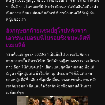
พื้น ฐานของผู้หญิง ที่ต้องการย้ายออกจาก การสวมกาง เกง
ขาสั้นสี ขาวในขณะที่มีประจํา เดือนเราได้ตัดสินใจที่จะดํา
เนินการเปลี่ยน แปลงผลิตภัณฑ์ ที่เรานําเสนอให้กับผู้เล่น
หญิงของเรา
อังกฤษยกถ้วยแชมป์ยุโรปหลังจาก
เอาชนะเยอรมนีในรอบชิงชนะเลิศที่
เวมบลีย์
“เริ่มตั้งแต่ฤดูกาล 2023/24 เป็นต้นไป เราจะไม่จัดหา
กางเกงขาสั้น สีขาวให้กับนักกีฬา หญิงของเรา เราจะจัดหา
ทางเลือก ให้กับชุดเหย้า เยือน และชุดที่สามเสมอเพื่อแก้
ปัญหาที่ผู้หญิงเน้น ย้ําในกีฬาทุกประเภท”ซิตี้เป็นทีมฟุต
บอลหญิงที่มีชื่อเสียง ที่สุดที่เปลี่ยน กางเกงขาสั้น ตามหลัง
เวสต์บรอมส โต๊คและลิฟวิงสตันฝั่งสก็อตแลนด์ ในการ
เปลี่ยนสีชุด