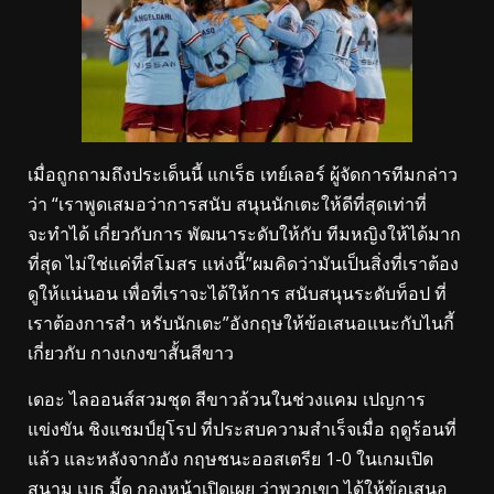
เมื่อถูกถามถึงประเด็นนี้ แกเร็ธ เทย์เลอร์ ผู้จัดการทีมกล่าว
ว่า “เราพูดเสมอว่าการสนับ สนุนนักเตะให้ดีที่สุดเท่าที่
จะทําได้ เกี่ยวกับการ พัฒนาระดับให้กับ ทีมหญิงให้ได้มาก
ที่สุด ไม่ใช่แค่ที่สโมสร แห่งนี้”ผมคิดว่ามันเป็นสิ่งที่เราต้อง
ดูให้แน่นอน เพื่อที่เราจะได้ให้การ สนับสนุนระดับท็อป ที่
เราต้องการสํา หรับนักเตะ”อังกฤษให้ข้อเสนอแนะกับไนกี้
เกี่ยวกับ กางเกงขาสั้นสีขาว
เดอะ ไลออนส์สวมชุด สีขาวล้วนในช่วงแคม เปญการ
แข่งขัน ชิงแชมป์ยุโรป ที่ประสบความสําเร็จเมื่อ ฤดูร้อนที่
แล้ว และหลังจากอัง กฤษชนะออสเตรีย 1-0 ในเกมเปิด
สนาม เบธ มี้ด กองหน้าเปิดเผย ว่าพวกเขา ได้ให้ข้อเสนอ