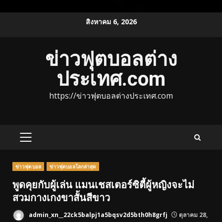
Skip
สิงหาคม 6, 2026
to
content
ข่าวฟุตบอลต่าง
ประเทศ.com
https://ข่าวฟุตบอลต่างประเทศ.com
PRIMARY
MENU
ข่าวฟุตบอล
ข่าวฟุตบอลโลกล่าสุด
พูดคุยกับผู้เล่น แมนเชสเตอร์ซิตี้ผู้หญิงจะไม่
สวมกางเกงขาสั้นสีขาว
admin_xn__22ck5balpj1a5bqsv2d5bth0h8grfj
ตุลาคม 28,