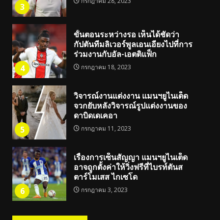
กรกฎาคม 28, 2023
3
ขั้นตอนระหว่างรอ เห็นได้ชัดว่า
กัปตันทีมลิเวอร์พูลเอนเอียงไปที่การ
ร่วมงานกับอัล-เอตติแฟ็ก
4
กรกฎาคม 18, 2023
วิจารณ์งานแต่งงาน แมนฯยูไนเต็ด
จวกยับหลังวิจารณ์รูปแต่งงานของ
ดาบิดเดเคอา
5
กรกฎาคม 11, 2023
เรื่องการเซ็นสัญญา แมนฯยูไนเต็ด
อาจถูกตั้งค่าให้วิ่งฟรีที่ไบรท์ตันส
ตาร์โมเสส ไกเซโด
6
กรกฎาคม 3, 2023