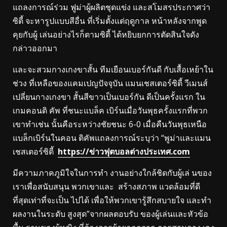
แถลงการณ์ร่วม ฟูม่าผู้ผลิตชุดแข่ง และสโมสรประกาศว่า
ซิตี้ จะหารูปแบบสีอื่น ที่เริ่มตั้งแต่ฤดูกาล หน้าหลังจากพูด
คุยกับผู้ เล่นอย่างไรก็ตามซิตี้ ได้หยิบยกการตัดสินใจดัง
กล่าวออกมา
และจะสวมกางเกงขาสั้น ทีมเยือนเบอร์กันดี กับเสื้อเหย้าใน
ช่วง ที่เหลือของแคมเปญปัจจุบัน แมนเชสเตอร์ซิตี้ วีเมนส์
เปลี่ยนกางเกงขา สั้นสีขาวเป็นเบอร์กัน ดีเป็นครั้งแรก ใน
เกมคอนติ คัพ ที่ชนะแบล็ค เบิร์นเมื่อวันพุธครั้งแรกที่พวก
เขาทําเช่น นั้นคือระหว่างชัยชนะ 6-0 เมื่อคืนวันพุธเหนือ
แบล็กเบิร์นในคอน ติคัพแถลงการณ์ระบุว่า “พูม่าและแมน
เชสเตอร์ซิตี้
https://ข่าวฟุตบอลต่างประเทศ.com
มีความภาคภูมิใจในการทํา งานอย่างใกล้ชิดกับผู้เล่ นของ
เราเพื่อสนับสนุน พวกเขาและ สร้างสภาพ แวดล้อมที่ดี
ที่สุดเท่าที่จะเป็น ไปได้ เพื่อให้พวกเขารู้สึกสบายใจ และทํา
ผลงานในระดับ สูงสุด”จากผลตอบรับ ของผู้เล่นและหัวข้อ