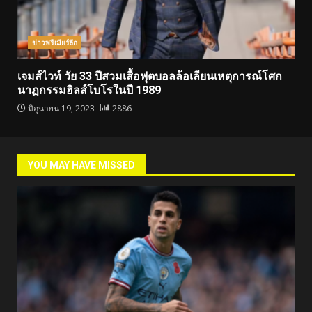
ข่าวพรีเมียร์ลีก
เจมส์ไวท์ วัย 33 ปีสวมเสื้อฟุตบอลล้อเลียนเหตุการณ์โศก
นาฏกรรมฮิลส์โบโรในปี 1989
มิถุนายน 19, 2023
2886
YOU MAY HAVE MISSED