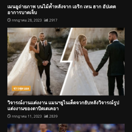
เมนอูถ่ายภาพ บนไม้ค้ำหลังจาก เอริก เทน ฮาก อัปเดต
อาการบาดเจ็บ
กรกฎาคม 28, 2023
2917
ข่าวฟุตบอล
วิจารณ์งานแต่งงาน แมนฯยูไนเต็ดจวกยับหลังวิจารณ์รูป
แต่งงานของดาบิดเดเคอา
กรกฎาคม 11, 2023
2839