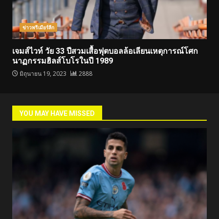
ข่าวพรีเมียร์ลีก
เจมส์ไวท์ วัย 33 ปีสวมเสื้อฟุตบอลล้อเลียนเหตุการณ์โศก
นาฏกรรมฮิลส์โบโรในปี 1989
มิถุนายน 19, 2023
2888
YOU MAY HAVE MISSED