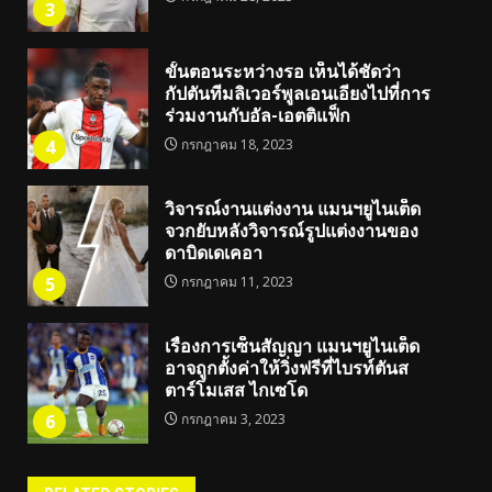
3
ขั้นตอนระหว่างรอ เห็นได้ชัดว่า
กัปตันทีมลิเวอร์พูลเอนเอียงไปที่การ
ร่วมงานกับอัล-เอตติแฟ็ก
4
กรกฎาคม 18, 2023
วิจารณ์งานแต่งงาน แมนฯยูไนเต็ด
จวกยับหลังวิจารณ์รูปแต่งงานของ
ดาบิดเดเคอา
5
กรกฎาคม 11, 2023
เรื่องการเซ็นสัญญา แมนฯยูไนเต็ด
อาจถูกตั้งค่าให้วิ่งฟรีที่ไบรท์ตันส
ตาร์โมเสส ไกเซโด
6
กรกฎาคม 3, 2023