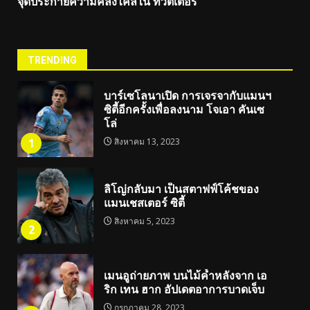
จุดประกายความคลั่งไคล้ใน ทวิตเตอร์
TRENDING
บาร์เซโลนาเปิด การเจรจากับแมนฯ
ซิตี้อีกครั้งเพื่อลงนาม โจเอา คันเซ
โล่
1
สิงหาคม 13, 2023
ลิโญ่กลับมา เป็นสตาฟฟ์โค้ชของ
แมนเชสเตอร์ ซิตี้
สิงหาคม 5, 2023
2
เมนอูถ่ายภาพ บนไม้ค้ำหลังจาก เอ
ริก เทน ฮาก อัปเดตอาการบาดเจ็บ
กรกฎาคม 28, 2023