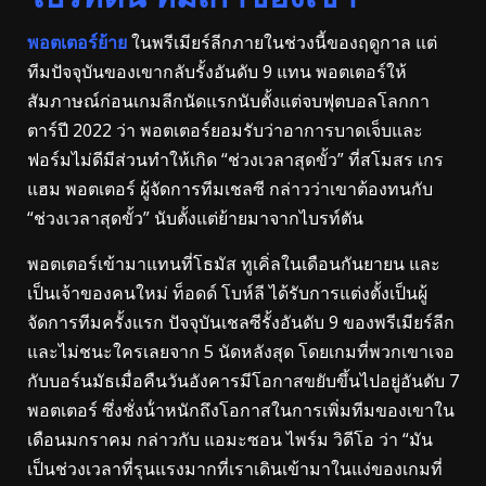
พอตเตอร์ย้าย
ในพรีเมียร์ลีกภายในช่วงนี้ของฤดูกาล แต่
ทีมปัจจุบันของเขากลับรั้งอันดับ 9 แทน พอตเตอร์ให้
สัมภาษณ์ก่อนเกมลีกนัดแรกนับตั้งแต่จบฟุตบอลโลกกา
ตาร์ปี 2022 ว่า พอตเตอร์ยอมรับว่าอาการบาดเจ็บและ
ฟอร์มไม่ดีมีส่วนทําให้เกิด “ช่วงเวลาสุดขั้ว” ที่สโมสร เกร
แฮม พอตเตอร์ ผู้จัดการทีมเชลซี กล่าวว่าเขาต้องทนกับ
“ช่วงเวลาสุดขั้ว” นับตั้งแต่ย้ายมาจากไบรท์ตัน
พอตเตอร์เข้ามาแทนที่โธมัส ทูเคิ่ลในเดือนกันยายน และ
เป็นเจ้าของคนใหม่ ท็อดด์ โบห์ลี ได้รับการแต่งตั้งเป็นผู้
จัดการทีมครั้งแรก ปัจจุบันเชลซีรั้งอันดับ 9 ของพรีเมียร์ลีก
และไม่ชนะใครเลยจาก 5 นัดหลังสุด โดยเกมที่พวกเขาเจอ
กับบอร์นมัธเมื่อคืนวันอังคารมีโอกาสขยับขึ้นไปอยู่อันดับ 7
พอตเตอร์ ซึ่งชั่งน้ําหนักถึงโอกาสในการเพิ่มทีมของเขาใน
เดือนมกราคม กล่าวกับ แอมะซอน ไพร์ม วิดีโอ ว่า “มัน
เป็นช่วงเวลาที่รุนแรงมากที่เราเดินเข้ามาในแง่ของเกมที่