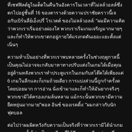
ที่เชฟฟิลด์ยูไนเต็ดในคืนวันอังคารในเวลาที่ไม่ลล์วอลล์ซึ่ง
ตกไปอยู่ชั้นที่ 16 ของตารางด้วยความปราชัยคราวนี้เจ
อกับเบิร์นลี่ย์เอ็งปรี่ โรเวตต์ ของไม่ลล์วอลล์: “ผมมีความคิด
ว่าพวกเราเริ่มอย่างผ่องใส พวกเราเริ่มเกมเจริญมากมายๆ
และก็ทําให้พวกเขาตกอยู่ภายใต้แรงกดดันเยอะแยะตั้งแต่
เนิ่นๆ
ความท้าเป็นอย่างที่พวกเราพบหลายครั้งในช่วงฤดูกาลนี้
เป็นคุณไม่อาจจะกลับมาหาทางปรับแต่งในเกมได้เมื่อคุณ
อยู่ด้านหลังพวกเราทําประตูแรกในเกมกับสโต๊คได้เพียงแค่
6 เกมในลีกและก็เกมถ้วยเดียว การแบ่งส่วนนี้ถูกกําครั้งด
โดยบ่อยมาก การอ่าน นั่งเข้ามาและก็ทําให้มันยากจริงๆ
พวกเขามิได้ครองเกมล้นหลาม แม้กระนั้นพวกเขามีความ
ยืดหยุ่นมากมาย”พอล อินซ์ ของเรดดิ้ง: “ผมกล่าวกับนัก
ฟุตบอล
ต่อไปว่าผมผิดหวังกับความเป็นจริงที่ว่าพวกเรามิได้นําเกม