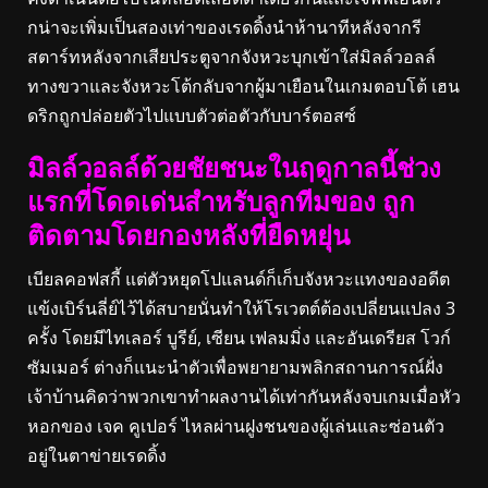
กน่าจะเพิ่มเป็นสองเท่าของเรดดิ้งนําห้านาทีหลังจากรี
สตาร์ทหลังจากเสียประตูจากจังหวะบุกเข้าใส่มิลล์วอลล์
ทางขวาและจังหวะโต้กลับจากผู้มาเยือนในเกมตอบโต้ เฮน
ดริกถูกปล่อยตัวไปแบบตัวต่อตัวกับบาร์ตอสซ์
มิลล์วอลล์ด้วยชัยชนะในฤดูกาลนี้ช่วง
แรกที่โดดเด่นสําหรับลูกทีมของ ถูก
ติดตามโดยกองหลังที่ยืดหยุ่น
เบียลคอฟสกี้ แต่ตัวหยุดโปแลนด์ก็เก็บจังหวะแทงของอดีต
แข้งเบิร์นลี่ย์ไว้ได้สบายนั่นทําให้โรเวตต์ต้องเปลี่ยนแปลง 3
ครั้ง โดยมีไทเลอร์ บูรีย์, เซียน เฟลมมิ่ง และอันเดรียส โวก์
ซัมเมอร์ ต่างก็แนะนําตัวเพื่อพยายามพลิกสถานการณ์ฝั่ง
เจ้าบ้านคิดว่าพวกเขาทําผลงานได้เท่ากันหลังจบเกมเมื่อหัว
หอกของ เจค คูเปอร์ ไหลผ่านฝูงชนของผู้เล่นและซ่อนตัว
อยู่ในตาข่ายเรดดิ้ง