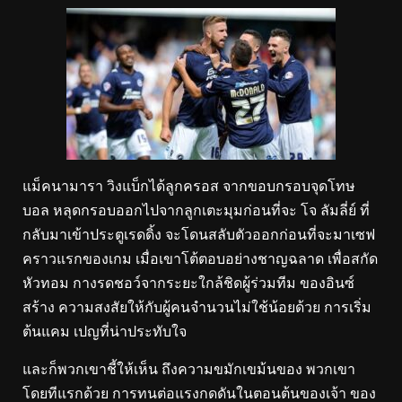
แม็คนามารา วิงแบ็กได้ลูกครอส จากขอบกรอบจุดโทษ
บอล หลุดกรอบออกไปจากลูกเตะมุมก่อนที่จะ โจ ลัมลี่ย์ ที่
กลับมาเข้าประตูเรดดิ้ง จะโดนสลับตัวออกก่อนที่จะมาเซฟ
คราวแรกของเกม เมื่อเขาโต้ตอบอย่างชาญฉลาด เพื่อสกัด
หัวทอม กางรดชอว์จากระยะใกล้ชิดผู้ร่วมทีม ของอินซ์
สร้าง ความสงสัยให้กับผู้คนจำนวนไม่ใช้น้อยด้วย การเริ่ม
ต้นแคม เปญที่น่าประทับใจ
และก็พวกเขาชี้ให้เห็น ถึงความขมักเขม้นของ พวกเขา
โดยทีแรกด้วย การทนต่อแรงกดดันในตอนต้นของเจ้า ของ