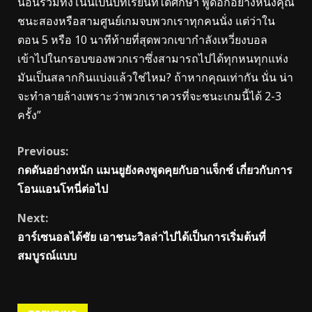
นอนรวมทั้งโน่นเป็นบทเรียนที่ได้ศึกษา พูดอีกอย่างหนึ่งคุณ
ชนะสองหรือสามศูนย์เกมจบพวกเราทุกคนนั่ง แต่ว่าใน
ตอน 5 หรือ 10 นาทีท้ายที่สุดพวกเขากําลังเหวี่ยงบอล
เข้าไปในกรอบของพวกเราซึ่งสามารถไปได้ทุกหนทุกแห่ง
มันเป็นสลากกินแบ่งแล้วใช่ไหม? ถ้าหากคุณเท่ากัน นั่น น่า
จะทําลายล้างเพราะว่าพวกเราควรที่จะชนะเกมนี้ได้ 2-3
ครั้ง”
Continue
Previous:
กดดันอย่างหนัก แมนยูยังคงพูดคุยกับอาแจ็กซ์ เกี่ยวกับการ
Reading
โอนแอนโทนี่ต่อไป
Next:
อาร์เซนอลได้ชัย เอาชนะวิลล่าไปได้เป็นการเริ่มต้นที่
สมบูรณ์แบบ