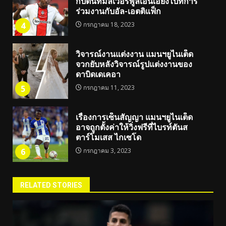
กัปตันทีมลิเวอร์พูลเอนเอียงไปที่การ
ร่วมงานกับอัล-เอตติแฟ็ก
4
กรกฎาคม 18, 2023
วิจารณ์งานแต่งงาน แมนฯยูไนเต็ด
จวกยับหลังวิจารณ์รูปแต่งงานของ
ดาบิดเดเคอา
5
กรกฎาคม 11, 2023
เรื่องการเซ็นสัญญา แมนฯยูไนเต็ด
อาจถูกตั้งค่าให้วิ่งฟรีที่ไบรท์ตันส
ตาร์โมเสส ไกเซโด
6
กรกฎาคม 3, 2023
RELATED STORIES