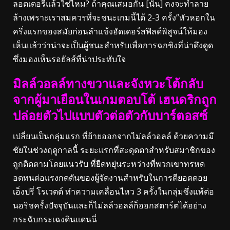
ลอตเตอรี่แล้วใช่ไหม? ถ้าคุณเสมอกัน [นั่น] คงจะทําลาย
ล้างเพราะเราสมควรที่จะชนะเกมนี้ได้ 2-3 ครั้ง”หัวหอกใน
ครึ่งแรกของสมัยก่อนลำแข้งฮัดเดอร์สฟิลด์พิสูจน์ให้มอง
เห็นแล้วว่าน่าจะเป็นผู้ชนะสำหรับเพื่อการฉกชิงที่น่าดึงดูด
ซึ่งมองเห็นรอยัลส์ที่น่าประทับใจ
มิลล์วอลล์ทางขวาและจังหวะโต้กลับ
จากผู้มาเยือนในเกมตอบโต้ เฮนดริกถูก
ปล่อยตัวไปแบบตัวต่อตัวกับบาร์ตอสซ์
เปลี่ยนเป็นกลุ่มแรก ที่ย้ายออกจากไม่ลล์วอลล์ ด้วยความมี
ชัยในช่วงฤดูกาลนี้ ระยะแรกที่สะดุดตาสําหรับสมาชิกของ
ถูกติดตามโดยแนวรับ ที่ยืดหยุ่นระหว่างที่พวกเขาทรหด
อดทนต่อแรงกดดันของผู้จัดงานสำหรับในการตียอดดอย
เอ็งปรี่ โรเวตต์ ทําความเคลื่อนไหว 3 ครั้งในกลุ่มซึ่งแพ้ต่อ
นอริชครั้งปัจจุบันและก็ไม่ลล์วอลล์ก็ออกสตาร์ตได้อย่าง
กระฉับกระเฉงดินแดนนี่