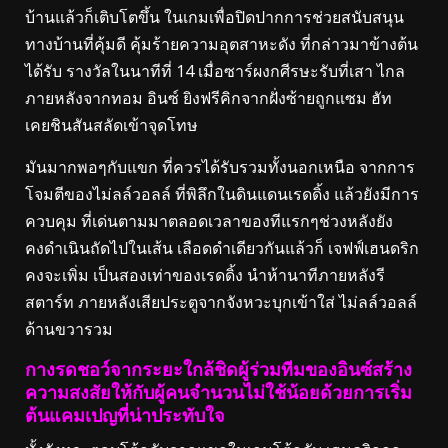
บ้านแล้วก็เติบโตขึ้น ในเกมเพื่อปิดปากการช่วยสนับสนุน
ทางบ้านที่คุ้มดี คุ้มร้ายความอุตสาหะดัง ที่กล่าวมาข้างต้น
ได้รับ รางวัลในนาทีที่ 14 เมื่อซาร์ผงกศีรษะรับที่เสา ไกล
ภายหลังจากทอม อินซ์ ยิงฟรีคิกจากฝั่งซ้ายถูกแซม ฮัท
เคยชินสันสลัดเข้าจุดโทษ
มันมากพอๆกับแขก ที่ควรได้รับรวมทั้งนอกเหนือ จากการ
โจมตีของไม่ลล์วอลล์ ที่พิลึกในดินแดนเรดดิ้ง แล้วยังมีการ
ควบคุม ที่เด่นตามมาตลอดเวลาของทีแรกๆช่วงหลังยัง
คงดําเนินถัดไปในเส้น เลือดดําเดียวกันแล้วก็ เจฟฟ์เฮนดริก
คงจะเพิ่ม เป็นสองเท่าของเรดดิ้ง นําห้านาทีภายหลังรี
สตาร์ท ภายหลังเสียประตูจากจังหวะบุกเข้าใส่ ไม่ลล์วอลล์
ด้านขวารวม
กางรดชอว์จากระยะใกล้ชิดผู้ร่วมทีมของอินซ์สร้าง
ความสงสัยให้กับผู้คนจำนวนไม่ใช้น้อยด้วยการเริ่ม
ต้นแคมเปญที่น่าประทับใจ