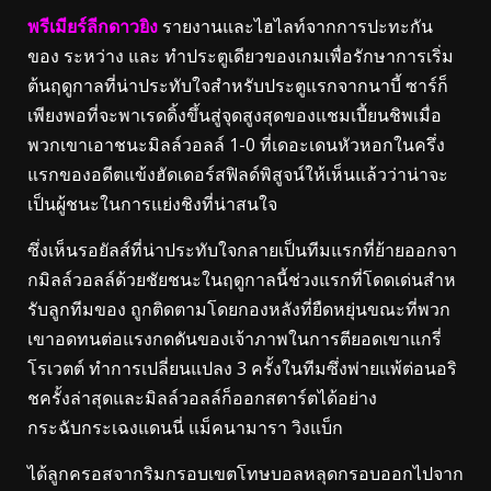
พรีเมียร์ลีกดาวยิง
รายงานและไฮไลท์จากการปะทะกัน
ของ ระหว่าง และ ทําประตูเดียวของเกมเพื่อรักษาการเริ่ม
ต้นฤดูกาลที่น่าประทับใจสําหรับประตูแรกจากนาบี้ ซาร์ก็
เพียงพอที่จะพาเรดดิ้งขึ้นสู่จุดสูงสุดของแชมเปี้ยนชิพเมื่อ
พวกเขาเอาชนะมิลล์วอลล์ 1-0 ที่เดอะเดนหัวหอกในครึ่ง
แรกของอดีตแข้งฮัดเดอร์สฟิลด์พิสูจน์ให้เห็นแล้วว่าน่าจะ
เป็นผู้ชนะในการแย่งชิงที่น่าสนใจ
ซึ่งเห็นรอยัลส์ที่น่าประทับใจกลายเป็นทีมแรกที่ย้ายออกจา
กมิลล์วอลล์ด้วยชัยชนะในฤดูกาลนี้ช่วงแรกที่โดดเด่นสําห
รับลูกทีมของ ถูกติดตามโดยกองหลังที่ยืดหยุ่นขณะที่พวก
เขาอดทนต่อแรงกดดันของเจ้าภาพในการตียอดเขาแกรี่
โรเวตต์ ทําการเปลี่ยนแปลง 3 ครั้งในทีมซึ่งพ่ายแพ้ต่อนอริ
ชครั้งล่าสุดและมิลล์วอลล์ก็ออกสตาร์ตได้อย่าง
กระฉับกระเฉงแดนนี่ แม็คนามารา วิงแบ็ก
ได้ลูกครอสจากริมกรอบเขตโทษบอลหลุดกรอบออกไปจาก