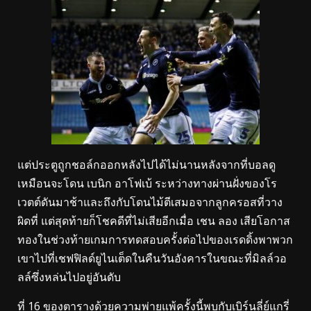
แต่ประตูถูกชอล์กออกหลังไปได้ไม่นานหลังจากที่บอลดู
เหมือนจะโดน เบนิก อาโฟเบ้ ระหว่างทางผ่านฝั่งของโร
เวตต์ดันมาช้าและถึงกับโดนไม้ตีเสมอจากลูกครอสที่วาง
ผิดที่ แต่สุดท้ายก็โชคดีที่ไม่เสียอีกเมื่อ เชน ลอง เสียโอกาส
ทองในช่วงท้ายเกมการทดสอบครั้งต่อไปของเรดดิ้งพาพวก
เขาไปที่เชฟฟิลด์ยูไนเต็ดในคืนวันอังคารในขณะที่มิลล์วอ
ลล์ซึ่งหล่นไปอยู่อันดับ
ที่ 16 ของตารางด้วยความพ่ายแพ้ครั้งนี้พบกับเบิร์นลี่ย์แกรี่