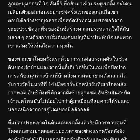
ลูกเตะมุมก่อนที่ โจ ลัมลี่ย์ ที่กลับมาเข้าประตูเรดดิ้ง จะโดน
เปลี่ยนตัวออกก่อนจะมาเซฟครั้งแรกของเกมเมื่อเขา
ตอบโต้อย่างชาญฉลาดเพื่อสกัดหัวทอม แบรดชอว์จาก
ระยะประชิดลูกทีมของอินซ์สร้างความประหลาดใจให้กับ
หลาย ๆ คนด้วยการเริ่มต้นแคมเปญที่น่าประทับใจและพวก
เขาแสดงให้เห็นถึงความมุ่งมั่น
ของพวกเขาโดยครั้งแรกด้วยการทนต่อแรงกดดันในช่วง
ต้นของเจ้าบ้านและจากนั้นก็เติบโตขึ้นในเกมเพื่อปิดปาก
การสนับสนุนทางบ้านที่บ้าคลั่งความพยายามดังกล่าวได้
รับรางวัลในนาทีที่ 14 เมื่อซาร์พยักหน้ารับที่เสาไกลหลัง
จากทอม อินซ์ ยิงฟรีคิกจากฝั่งซ้ายถูกแซม ฮัทชินสันสะบัด
เข้าเขตโทษมันไม่น้อยไปกว่าผู้มาเยือนที่สมควรได้รับและ
นอกเหนือจากการจู่โจมของมิลล์วอลล์
ที่แปลกประหลาดในดินแดนเรดดิ้งแล้วยังมีการควบคุมที่
โดดเด่นตามมาตลอดระยะเวลาของช่วงแรกครึ่งหลังยัง
คงดําเนินต่อไปในหลอดเลือดดําเดียวกันและเจฟฟ์เฮนดริ