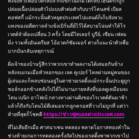
ทั้งจังหวะตอบโต้กลับจากแขกในเกมโต้กลับ เฮนดริกถูก
ปล่อยเนื้อปล่อยตัวไปแบบตัวต่อตัวกับบาร์โคนสซ์ เบียล
คอฟสกี้ แม้กระนั้นตัวหยุดประเทศโปแลนด์ก็เก็บจังหวะ
แทงของอดีตกาลลำแข้งเบิร์นลี่ย์ไว้ได้สบายโน่นทําให้โร
เวตต์จำต้องเปลี่ยน 3 ครั้ง โดยมีไทเลอร์ บูรีย์, เซียน เฟลม
มิ่ง รวมทั้งอันเดรียส โอ้อวดก์ซัมเมอร์ ต่างก็แนะนําตัวเพื่อ
บากบั่นกลับเหตุการณ์
ฝั่งเจ้าของบ้านรู้สึกว่าพวกเขาทําผลงานได้เสมอกันข้าง
หลังจบเกมเมื่อหัวหอกของ เจค คูเปอร์ ไหลผ่านหมู่คนของ
ผู้เล่นและก็หลบซ่อนอยู่ในตาข่ายเรดดิ้งแม้กระนั้นประตูถูก
ชอล์กออกข้างหลังไปได้ไม่นานภายหลังที่บอลดูเหมือนจะ
โดน เบนิก อาโฟเบ้ กลางทางผ่านฝั่งของโรเวตต์ดันมาช้า
แล้วก็ถึงกับโดนไม้ตีเสมอจากลูกครอสที่วางไม่ถูกที่ แต่ว่า
ท้ายที่สุดก็โชคดี
https://ข่าวฟุตบอลต่างประเทศ.com
ที่ไม่เสียอีกเมื่อ ศาสนาเชน ทดลอง พลาดโอกาสทองคำใน
ช่วงท้ายเกมการทดลองครั้งถัดไปของเรดดิ้งพาพวกเขาไป