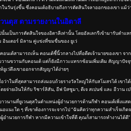
วันรุ่งขึ้น ซึ่งคอนเต้อธิบายถึงการตัดสินใจลาออกของเขา แม้ว่
ูเวนตุส ตามรายงานในอิตาลี
นั้นเป็นการตัดสินใจของอิตาลีเท่านั้น โดยอัลเลกรีเข้ามารับตำ
 อินเตอร์ มิลาน คู่แข่งที่ขมขื่นของ ยูเว่
่ คอนเต้สามารถเห็น คอนเต้ชี้นิ้วกลางไปที่อดีตเจ้านายของเขา จาก
ะฝังขวานขวานกับคอนเต้ แต่ก็ยังมีภาวะแทรกซ้อนเพิ่มเติม สัญญาปัจจ
้ยูเว่ดึงเขาออกจากสัญญาได้ง่ายๆ
เชื่อว่าในที่สุดสามารถส่งมอบถ้วยรางวัลใหญ่ให้กับสโมสรได้ เขาได้
่ายเงินให้กับ ริชาร์ลิสัน, อีฟ บิสซูมา, ดีเจ สเปนซ์ และ อีวาน เป
มายาวนานที่ยูเวนตุสในตำแหน่งผู้อำนวยการด้านกีฬา คอนเต้เพิ่งแสด
นอแนะใด ๆ ที่เขาต้องการจะจากไป “ฉันคิดว่าทุกความสำเร็จเกิด
 กับผู้อำนวยการกีฬา หากมีความเข้าใจที่ดี คุณก็สามารถทำงานได้ดี”