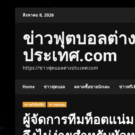
Skip
สิงหาคม 8, 2026
to
content
ข่าวฟุตบอลต่า
ประเทศ.com
https://ข่าวฟุตบอลต่างประเทศ.com
Home
ข่าวฟุตบอล
ตลาดซื้อขายนักเตะ
ข่าวพรีเม
ข่าวพรีเมียร์ลีก
ข่าวฟุตบอล
ผู้จัดการทีมท็อตแน่