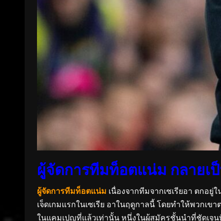
ผู้จัดการทีมท็อตแน่ม กลายเป็
ผู้จัดการทีมท็อตแน่ม
เนื่องจากทีมจากเซเรียอา ตกอยู่
เจ็ดเกมแรกในเซเรีย อาในฤดูกาลนี้ โดยทำให้พวกเขาตามหล
ในแคมเปญที่แล้วเท่านั้น หนึ่งในผู้สมัครชั้นนำที่ชัดเ