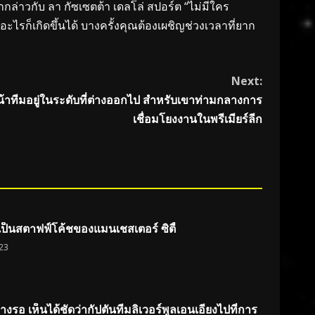
่าวกับ ลา กัซเซตต้า เดลโล่ สปอร์ต “ไม่มีใคร
รก็เกิดขึ้นได้ บางครั้งคุณต้องเผชิญช่วงเวลาที่ยาก
Next:
น้าทีมอยู่ในระดับที่ต่างออกไป สำหรับเขาท่ามกลางการ
เชื่อมโยงงานในพรีเมียร์ลีก
เป็นสตาฟฟ์โค้ชของแมนเชสเตอร์ ซิตี้
23
งรอ เห็นได้ชัดว่ากัปตันทีมลิเวอร์พูลเอนเอียงไปที่การ