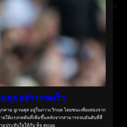
วนตุส อย่างรวดเร็ว
รคุกคาม ยูเวนตุส อยู่ในภาวะวิกฤต โดยชนะเพียงสองจาก
ยใต้แรงกดดันที่เพิ่มขึ้นหลังจากสามารถจบอันดับที่สี่
งความประทับใจให้กับ ท็อ ตแนม