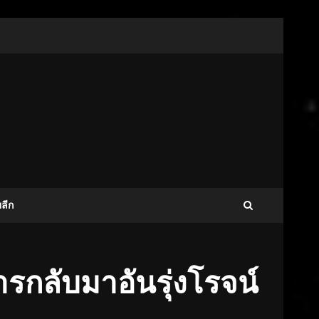
ลีก
รกลับมาอันรุ่งโรจน์