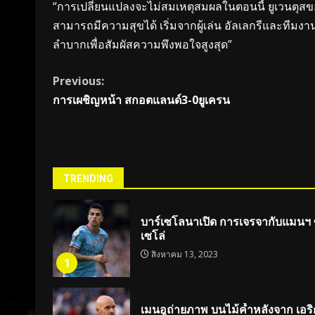
“การเปลี่ยนแปลงจะไม่สมเหตุสมผลในตอนนี้ ยูเวนตุสขอ
สามารถมีความสุขได้ เริ่มจากผู้เล่น อัลเลกรีและทีมง
ลำบากเพื่อสัมผัสความพึงพอใจสูงสุด”
Continue
Previous:
การเผชิญหน้า สกอตแลนด์3-0ยูเครน
Reading
TRENDING
บาร์เซโลนาเปิด การเจรจากับแมนฯ ซิต
เซโล่
สิงหาคม 13, 2023
1
เมนอูถ่ายภาพ บนไม้ค้ำหลังจาก เอ