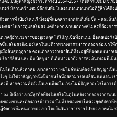
ุบันเคยเป็นผู้นำหญิงชราระหว่างปี 2554-2557 โดยคว้าแชมป์เซเรีย
อินเตอร์ มิลานคว้าแชมป์ลีกกับทีมในลอนดอนตอนเหนือที่รู้สึกได้ถึ
้วยการที่ เบียงโคเนรี นั่งอยู่ที่แปดความกดดันก็เพิ่มขึ้น – และนั่น
่สองของเขาในการดูแลสโมสร แต่ถ้าพวกเขาแยกทางสโมสรก็ต้องกา
ดเวดผู้อำนวยการของยูเวนตุส ได้ให้กุนซือท็อตแน่ม ฮ็อตสเปอร์ เ
กิดขึ้น สโมสรยังมองโลกในแง่ดีว่าพวกเขาสามารถหลอกล่อเขาให
มื่อสิ้นสุดฤดูกาล คอนเต้กล่าวว่าเขายินดีที่จะอยู่ที่ท็อตแนมหากเ
 ริชาร์ลิสัน และ อีฟ บิสซูมา ที่เดินทางมาถึง การส่งเงินเทอมนี้เป็
บไปในเดือนสิงหาคม เขากล่าวว่า “ผมไม่จำเป็นต้องเซ็นสัญญาเป็น
ีจริงๆ ไม่ใช่ว่าสัญญาหนึ่งปีมากหรือน้อยสามารถเปลี่ยน แน่นอน เรา
่งนี้ หากความคิดยังเป็นเช่นนี้ต่อไป ก็จะไม่มีปัญหาอะไรในการด
ว่า 53 ปีเชื่อว่าเขามีธุรกิจที่ยังไม่เสร็จในตูรินหลังจากออกจากร
ุดท้ายของเขาและต้องการตำรวจพาไปที่รถของเขาในช่วงสุดสัปดาห์
ุนผู้จัดการทีมคนเก่าของเขา โดยยืนยันว่าการจากไปของเขาคงไม่ช