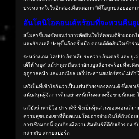
ประหลาดใจในอีกสองเดือนต่อมา วิดีโอถูกปล่อยออกมาใน
อันโตนิโอคอนเต้พร้อมที่จะหวนคืนย
สโมสรชี้แจงชัดเจนว่าการตัดสินใจให้คอนเต้ย้ายออกไป
และอักเนลลี ปะทุขึ้นอีกครั้งเมื่อ คอนเต้ตัดสินใจเข้าร่วม
ระหว่างเกม โคปปา อิตาเลีย ระหว่าง อินเตอร์ และ ยูเว
เต้ให้ ‘หยุด’ แม้ว่าดูเหมือนว่าอักเญลลี่อาจพร้อมที่จ
ฤดูกาลหน้า และแดเนียล เลวี่ประธานสเปอร์สจะไม่ทำให
เลวีเป็นที่เข้าใจกันว่าเป็นแฟนตัวยงของคอนเต้ ซึ่งเขา
สนับสนุนผู้จัดการทีมอย่างหนักในตลาดซื้อขายนักเตะ โดยจ
เลวียังนำฟาบิโอ ปาราติซี ซึ่งเป็นหุ้นส่วนของคอนเต้
ความสุขของเขาที่ท็อตแนมโดยอาจจ่ายเงินให้กับข้อเส
การเชื่อมต่อนี้ คุณต้องมีความสัมพันธ์ที่ดีกับเจ้าของ
กล่าวกับ สกายสปอร์ต