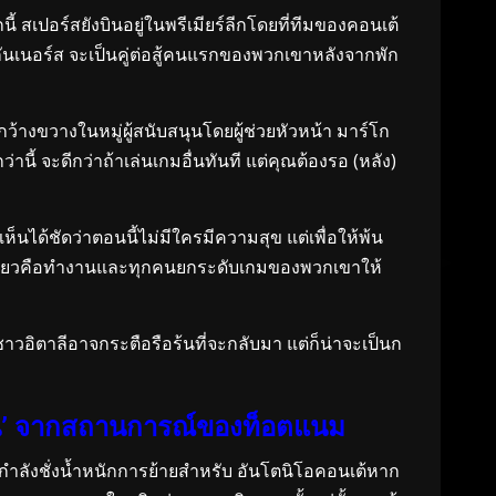
้ สเปอร์สยังบินอยู่ในพรีเมียร์ลีกโดยที่ทีมของคอนเต้
ะกันเนอร์ส จะเป็นคู่ต่อสู้คนแรกของพวกเขาหลังจากพัก
ว้างขวางในหมู่ผู้สนับสนุนโดยผู้ช่วยหัวหน้า มาร์โก
ว่านี้ จะดีกว่าถ้าเล่นเกมอื่นทันที แต่คุณต้องรอ (หลัง)
ห็นได้ชัดว่าตอนนี้ไม่มีใครมีความสุข แต่เพื่อให้พ้น
นวิธีเดียวคือทำงานและทุกคนยกระดับเกมของพวกเขาให้
าวอิตาลีอาจกระตือรือร้นที่จะกลับมา แต่ก็น่าจะเป็นก
บสนุน’ จากสถานการณ์ของท็อตแนม
าลีกำลังชั่งน้ำหนักการย้ายสำหรับ อันโตนิโอคอนเต้หาก