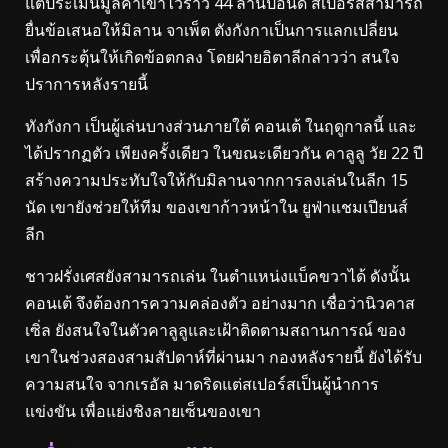
แต่ประเมินมูลค่าเขาไว้ราว 44 ล้านปอนด์ สเปอร์สสามารถ
ยื่นข้อเสนอให้มิลาน จาเพ็ต ตังกังกาเป็นการแลกเปลี่ยน
เพื่อกระตุ้นให้เกิดข้อตกลง โดยฝ่ายอิตาลีกล่าวว่า สนใจ
ปราการหลังรายนี้
ทังกังกา เป็นผู้เล่นบางส่วนภายใต้ คอนเต้ ในฤดูกาลนี้ และ
ได้ปรากฏตัว เพียงครั้งเดียว ในขณะเดียวกัน คาลูลู วัย 22 ปี
สร้างความประทับใจให้กับมิลานจากการลงเล่นในลีก 15
นัด เขายังช่วยให้ทีม ของเขาก้าวหน้าใน ยูฟ่าแชมเปียนส์
ลีก
ชาวฝรั่งเศสยังสามารถเล่น ในตำแหน่งแบ็คขวาได้ ดังนั้น
คอนเต้ จึงต้องการความคล่องตัว อย่างมาก เชื่อว่านิวคาส
เซิ่ล ยังสนใจในตัวคาลูลูและเฝ้าติดตามสถานการณ์ ของ
เขาในช่วงสองสามสัปดาห์ที่ผ่านมา กองหลังรายนี้ ยังได้รับ
ความสนใจ จากเรอัล มาดริดแต่สเปอร์สเป็นผู้นำการ
แข่งขัน เพื่อแย่งชิงลายเซ็นของเขา