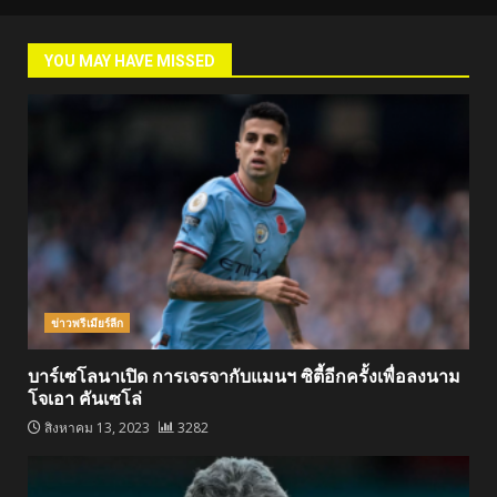
YOU MAY HAVE MISSED
ข่าวพรีเมียร์ลีก
บาร์เซโลนาเปิด การเจรจากับแมนฯ ซิตี้อีกครั้งเพื่อลงนาม
โจเอา คันเซโล่
สิงหาคม 13, 2023
3282