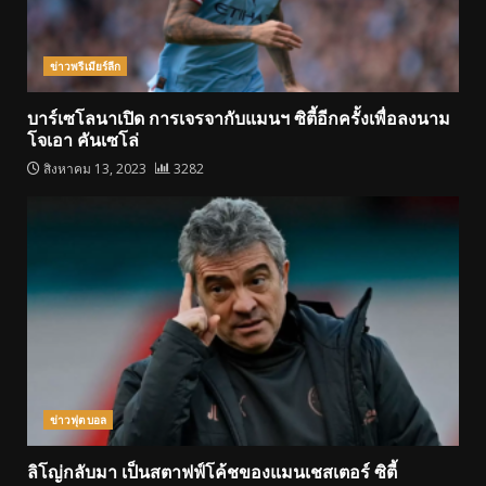
ข่าวพรีเมียร์ลีก
บาร์เซโลนาเปิด การเจรจากับแมนฯ ซิตี้อีกครั้งเพื่อลงนาม
โจเอา คันเซโล่
สิงหาคม 13, 2023
3282
ข่าวฟุตบอล
ลิโญ่กลับมา เป็นสตาฟฟ์โค้ชของแมนเชสเตอร์ ซิตี้