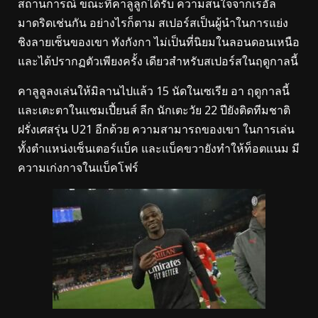
สถานการณ์ ขณะที่คาลูลูก็ได้รับ ความสนใจจากเรอัล
มาดริดเช่นกัน อย่างไรก็ตาม สเปอร์สเป็นผู้นำในการแย่ง
ชิงลายเซ็นของเขา ทังกังกา ไม่เป็นที่นิยมในลอนดอนเหนือ
และได้ปรากฏตัวเพียงครั้ง เดียวสำหรับสเปอร์สในฤดูกาลนี้
คาลูลูลงเล่นให้มิลานไปแล้ว 15 นัดในเซเรีย อา ฤดูกาลนี้
และเตะตาในแชมเปี้ยนส์ ลีก นักเตะวัย 22 ปียังติดทีมชาติ
ฝรั่งเศสรุ่น U21 อีกด้วย ความสามารถของเขา ในการเล่น
ทั้งตำแหน่งเซ็นเตอร์แบ็ค และแบ็คขวายังทำให้ท็อตแนม มี
ความเก่งกาจในแบ็คโฟร์