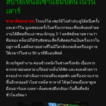
สบายเหนือเซาแธมป์ตันในวัน
เสาร์
ซาลาห์ออกมาบ่น
โรแบร์โต เฟอร์มิโน่ทำประตูได้หนึ่งครั้ง
และดาร์วิน นูเนซสองครั้งในครึ่งแรกขณะที่หงส์แดงทำผล
งานได้ดีพอที่จะเอาชนะนักบุญ 3-1 ผลลัพธ์หมายความว่า
ทีมของ คล็อปป์ได้รับชัยชนะสี่ครั้งติดต่อกันเป็นครั้งแรกใน
ฤดูกาลนี้ แต่มีหลายอย่างที่ไม่มีใครสังเกตเห็นหรืออยู่ภาย
ใต้เรดาร์ในช่วง 90 นาทีที่แอนฟิลด์
ลิเวอร์พูลทำงาน ค่อนข้างหนักในช่วงครึ่งหลัง เนื่องจาก
พวกเขาผ่อนคลาย แก๊สอย่างเห็นได้ชัด และจบลงด้วยการ
ครอบงำการดำเนินการก่อนที่จะหยุดพัก แต่เรื่องน่าจะง่าย
ขึ้นอีกหน่อยถ้าโมฮาเหม็ด ซาลาห์ ได้จุดโทษเมื่อเขาดูเห
มือนอาร์เมล เบลลา-ค็อตแชปดึงกลับมาในพื้นที่หลัง
ชั่วโมงถัดมา