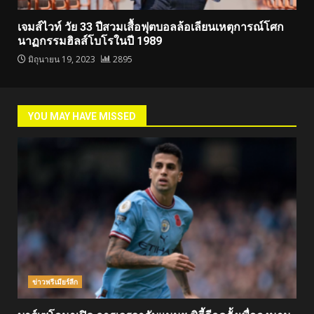
เจมส์ไวท์ วัย 33 ปีสวมเสื้อฟุตบอลล้อเลียนเหตุการณ์โศก
นาฏกรรมฮิลส์โบโรในปี 1989
มิถุนายน 19, 2023
2895
YOU MAY HAVE MISSED
ข่าวพรีเมียร์ลีก