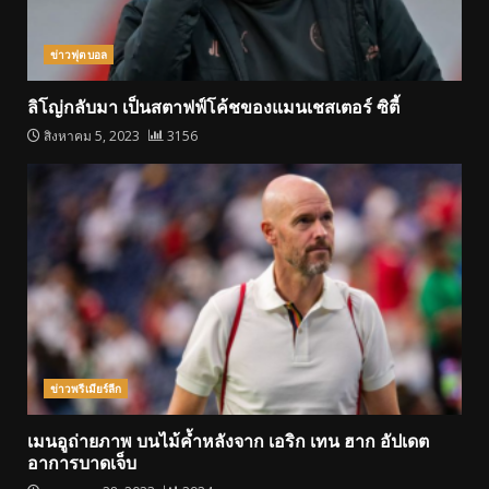
ข่าวฟุตบอล
ลิโญ่กลับมา เป็นสตาฟฟ์โค้ชของแมนเชสเตอร์ ซิตี้
สิงหาคม 5, 2023
3156
ข่าวพรีเมียร์ลีก
เมนอูถ่ายภาพ บนไม้ค้ำหลังจาก เอริก เทน ฮาก อัปเดต
อาการบาดเจ็บ