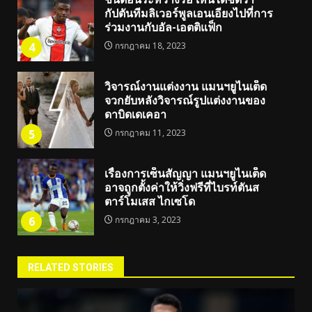
กัปตันทีมลิเวอร์พูลเอนเอียงไปที่การ
ร่วมงานกับอัล-เอตติแฟ็ก
4
กรกฎาคม 18, 2023
วิจารณ์งานแต่งงาน แมนฯยูไนเต็ด
จวกยับหลังวิจารณ์รูปแต่งงานของ
ดาบิดเดเคอา
5
กรกฎาคม 11, 2023
เรื่องการเซ็นสัญญา แมนฯยูไนเต็ด
อาจถูกตั้งค่าให้วิ่งฟรีที่ไบรท์ตันส
ตาร์โมเสส ไกเซโด
6
กรกฎาคม 3, 2023
RELATED STORIES