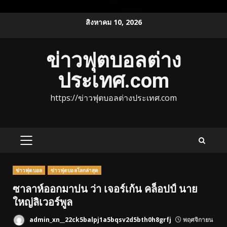
Skip
สิงหาคม 10, 2026
to
content
ข่าวฟุตบอลต่าง
ประเทศ.com
https://ข่าวฟุตบอลต่างประเทศ.com
PRIMARY
MENU
ข่าวฟุตบอล
ข่าวฟุตบอลโลกล่าสุด
ซาลาห์ออกมาบ่น ว่า เจอร์เก้น คล็อปป์ นาย
ใหญ่ลิเวอร์พูล
admin_xn__22ck5balpj1a5bqsv2d5bth0h8grfj
พฤศจิกายน