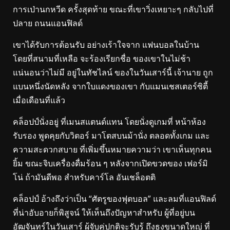
การเป่านกหวีด ครั้งสุดท้าย ขณะที่เขาวิ่งเหยาะๆ กลับไปที่
ปลาย ถนนแอนฟิลด์
เขาได้รับการต้อนรับ อย่างเร้าใจจาก แฟนบอลในบ้าน
โดยที่สนามที่เหลือ จะร้องเรียกชื่อ ของเขาในไม่ช้า
แน่นอนว่าไม่มี อยู่ในทัชไลน์ ของในวันเสาร์นี้ เจ้านาย ถูก
แบนหนึ่งนัดหลัง จากใบแดงของเขา กับแมนเชสเตอร์ซิตี้
เมื่อเดือนที่แล้ว
คล็อปป์นั่งอยู่ ที่เมนสแตนด์แทน โดยนั่งดูเกมที่ หน้าห้อง
รับรอง พูดคุยกับวิตอร์ มาโตสบนม้านั่ง ตลอดทั้งเกม และ
ความสะดวกสบาย ที่เพิ่มขึ้นหมายความว่า เขาเห็นทุกคน
ยิ้ม ขณะจิบเครื่องดื่มร้อน ๆ หลังจากเปิดขวดของ เฟอร์มิ
โน่ ถ้ามันดีพอ สำหรับคาร์โล อันเชล็อตติ
คล็อปป์ อ้างถึงว่าเป็น “ศัตรูของฟุตบอล” และลมที่แอนฟิลด์
ที่น่าอับอายก็พิสูจน์ ให้เห็นถึงปัญหาสำหรับ ผู้ที่อยู่บน
อัฒจันทร์ในวันเสาร์ ผู้จับคู่ปกติจะรับรู้ ถึงธงขนาดใหญ่ ที่