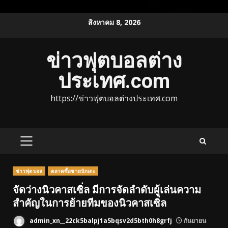
Skip
สิงหาคม 8, 2026
to
content
ข่าวฟุตบอลต่าง
ประเทศ.com
https://ข่าวฟุตบอลต่างประเทศ.com
PRIMARY
MENU
ข่าวฟุตบอล
ตลาดซื้อขายนักเตะ
จัดว่างนิวคาสเซิ่ล มีการจัดลําดับผู้เล่นความ
สําคัญในการย้ายทีมของนิวคาสเซิ่ล
admin_xn__22ck5balpj1a5bqsv2d5bth0h8grfj
กันยายน