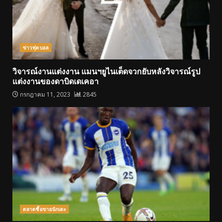
ข่าวฟุตบอล
วิจารณ์งานแต่งงาน แมนฯยูไนเต็ดจวกยับหลังวิจารณ์รูป
แต่งงานของดาบิดเดเคอา
กรกฎาคม 11, 2023
2845
ตลาดซื้อขายนักเตะ