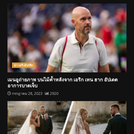
ข่าวพรีเมียร์ลีก
เมนอูถ่ายภาพ บนไม้ค้ำหลังจาก เอริก เทน ฮาก อัปเดต
อาการบาดเจ็บ
กรกฎาคม 28, 2023
2920