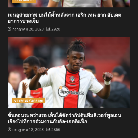
เมนอูถ่ายภาพ บนไม้ค้ำหลังจาก เอริก เทน ฮาก อัปเดต
อาการบาดเจ็บ
กรกฎาคม 28, 2023
2920
ข่าวฟุตบอลโลกล่าสุด
ขั้นตอนระหว่างรอ เห็นได้ชัดว่ากัปตันทีมลิเวอร์พูลเอน
เอียงไปที่การร่วมงานกับอัล-เอตติแฟ็ก
กรกฎาคม 18, 2023
2866