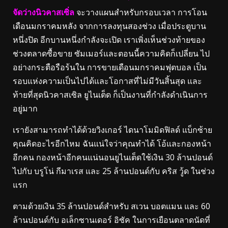
จัดว่างนิวคาสเซิ่ล
จะวางแผนสําหรับกรอบเวลา การโอน
เดือนมกราคมหลัง จากการลงทุนสองช่วง เมื่อประตูบาน
หนึ่งปิด อีกบานหนึ่งกําลังจะเปิด เราเพิ่งเห็นช่วงท้ายของ
ช่วงตลาดซื้อขาย ซัมเมอร์และตอนนี้ความคิดก็เปลี่ยน ไป
อย่างกระตือรือร้นใน การขายเดือนมกราคมฟุตบอล เป็น
รอบแห่งความเป็นไปได้และโอกาสที่ไม่มีวันสิ้นสุด และ
ท้ายที่สุดนิวคาสเซิล ยูไนเต็ด ก็เป็นงานที่กําลังดําเนินการ
อยู่มาก
เรายังสามารถทําได้ด้วยวิงเกอร์ ไดนาโมมิดฟิลด์ แบ็กซ้าย
คุณคิดอะไรอีกไหม ฉันแน่ใจว่าคุณทําได้ โอ้และกองหน้า
อีกคน กองหน้าอีกคนแน่นอนยูไนเต็ดใช้เงิน 30 ล้านปอนด์
ไปกับ บรูโน่ กีมาเรส และ 25 ล้านปอนด์กับ คริส วู้ด ในช่วง
แรก
ตามด้วยเงิน 35 ล้านปอนด์สําหรับ สเวน บอตแมน และ 60
ล้านปอนด์กับ อเล็กซานเดอร์ อิซัค ในการเยือนตลาดนัดที่