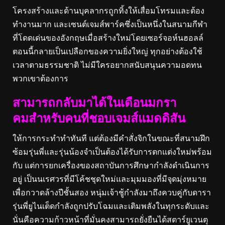
โครงสร้างและด้านบุคลากรถูกทิ้งให้เสื่อมโทรมและต้อง
ทํางานมาก และเซนต์เจมส์พาร์คซึ่งเป็นหนึ่งในสนามกีฬา
ที่โดดเด่นของอังกฤษเมื่อสร้างใหม่โดยเซอร์จอห์นฮอลล์
ตอนนี้กลายเป็นเปลือกของความยิ่งใหญ่ ทุกอย่างต้องใช้
เวลาตามธรรมชาติ ไม่มีใครอยากสนับสนุนความอดทน
พวกเขาต้องการ
สามารถกลับมาได้ในเดือนมกรา
คมสําหรับคนที่ชอบเจมส์แมดดิสัน
ให้การกระทําทําทันที แต่ต้องมีคําสั่งจิกในขณะที่สนามฝึก
ซ้อมรุ่นพี่และรุ่นน้องจําเป็นต้องได้รับการตกแต่งใหม่พร้อม
กับ แต่การยกเครื่องของสถาบันการศึกษากําลังดําเนินการ
อยู่ เป็นนเรศวรที่มีโค้ชชุดใหม่และมุมมองที่มีจุดมุ่งหมาย
เพื่อกวาดล้างปีชั้นสอง หนุ่มเจ้าชู้กําลังมาถึงควบคู่กับดารา
รุ่นพี่ยูไนเต็ดกําลังถูกปรับโฉมและเติมพลังในทุกระดับและ
นั่นคือความก้าวหน้าที่มั่นคงสามารถยั่งยืนได้สตาร์ยูเวนตุ