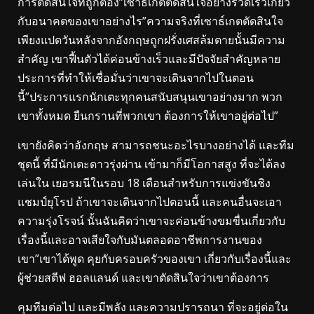
การตัดสินใจที่ถูกต้อง”เซาธ์เกตตัดสินใจอย่างรวดเร็วเกี่ยว
กับอนาคตของเขาอย่างไร”ความจริงที่เซาธ์เกตตัดสินใจ
เพียงแปดวันหลังจากอังกฤษถูกฝรั่งเศสล้มตายนั้นมีความ
สําคัญ เขาฟื้นตัวได้ค่อนข้างเร็วและมีปัจจัยสําคัญหลาย
ประการที่ทําให้เชื่อมั่นว่าเขาจะเดินจากไปในตอน
นี้”ประการแรกนักเตะทุกคนสนับสนุนเขาอย่างมาก พวก
เขาทั้งหมด ยืนกรานที่พวกเขา ต้องการให้เขาอยู่ต่อไป”
เขายังคิดว่าอังกฤษ สามารถชนะอะไรบางอย่างได้ และทีม
ชุดนี้ ที่มีนักเตะดาวรุ่งผ่าน เข้ามาก็มีโอกาสสูง ที่จะได้ลง
เล่นใน เยอรมนีในรอบ 18 เดือนสําหรับการแข่งขันชิง
แชมป์ยุโรป ถ้าเขาจะเดินจากไปตอนนี้ และคนอื่นจะเอา
ความรุ่งโรจน์ นั้นฉันคิดว่าเขาจะค่อนข้างขมขื่นเกี่ยวกับ
เรื่องนี้และอาจเสียใจกับมันตลอดอาชีพการงานของ
เขา”เขาได้พูด คุยกับครอบครัวของเขา เกี่ยวกับเรื่องนี้และ
ผู้ช่วยสตีฟ ฮอลแลนด์ และเขาตัดสินใจว่าเขาต้องการ
คุมทีมต่อไป และมีพลัง และความปรารถนา ที่จะอยู่ต่อใน