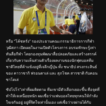
หรือ “โค้ชหรั่ง” รองประธานคณะกรรมาธิการการกีฬา
วุฒิสภา เปิดเผยในงานเปิดตัวโครงการ อบรมทักษะรู้เท่า
ทันสื่อกีฬา โดยกองทุนพัฒนาสื่อปลอดภัยและสร้างสรรค์
เกี่ยวกับความเห็นส่วนตัวเรื่องผลงานของนักฟุตบอลทีม
ชาติไทยที่ค้าแข้งอยู่ที่เจลีกญี่ปุ่น ทั้ง ชนาธิป สรงกระสินธ์
ของ คาวาซากิ ฟรอนตาเล่ และ สุภโชค สารชาติ กับคอน
ซาโดเล่
ซัปโปโร”เท่าที่ผมติดตาม ทีมเขามีตัวเลือกเยอะขึ้น คือจุดที่
ทำให้เจเหนื่อยหนัก ผมเชื่อว่าแฟนบอลไทยทุกคนให้กำลัง
ใจเจกันอยู่ อยู่ที่จิตใจเท่านั้นเอง แต่เชื่อว่าเจผ่านได้กับ