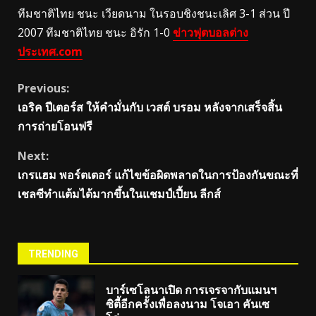
ทีมชาติไทย ชนะ เวียดนาม ในรอบชิงชนะเลิศ 3-1 ส่วน ปี
2007 ทีมชาติไทย ชนะ อิรัก 1-0
ข่าวฟุตบอลต่าง
ประเทศ.com
Continue
Previous:
เอริค ปีเตอร์ส ให้คำมั่นกับ เวสต์ บรอม หลังจากเสร็จสิ้น
Reading
การถ่ายโอนฟรี
Next:
เกรแฮม พอร์ตเตอร์ แก้ไขข้อผิดพลาดในการป้องกันขณะที่
เชลซีทำแต้มได้มากขึ้นในแชมป์เปี้ยน ลีกส์
TRENDING
บาร์เซโลนาเปิด การเจรจากับแมนฯ
ซิตี้อีกครั้งเพื่อลงนาม โจเอา คันเซ