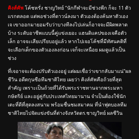
คิงส์คัพ
โค้ชหรั่ง ชาญวิทย์ “นักกีฬาจะมีช่วงพีก ก็จะ 11 ตัว
แรกตลอด แต่พอช่วงที่ดาวน์ลงมา ตัวเองต้องค้นหาตัวเอง
เจ เขาออกมายอมรับว่าบางทีลงไปเล่นก็อาจจะมีผิดพลาด
บ้าง ระดับอาชีพแบบนี้คู่แข่งเยอะ แฮนดิแคปของเจคือตัว
เล็ก อาจจะเสียเปรียบอยู่แล้ว หากไปเจอโค้ชที่มีทัศนคติที่
จะเลือกเด็กของตัวเองลงก่อน เจก็จะเหนื่อย ผมดูแล้วเป็น
ช่วง
ที่เจอาจจะต้องปรับตัวเองอยู่ แต่ผมเชื่อว่าเขากลับมาแน่”ผล
ชีวิน อดีตกุนซือทีมชาติไทย เผยว่า คิงส์คัพคือถ้วยที่สุด
สำคัญ เพราะเป็นถ้วยที่ได้รับพระราชทานจากพระมหา
กษัตริย์ และอยู่คู่กับประเทศไทยมานาน จำเป็นต้องใช้นัก
เตะที่ดีที่สุดลงสนาม พร้อมชื่นชมสมาคม ที่นำฟุตบอลทีม
ชาติไทยไปจัดแข่งขันที่ต่างจังหวัดดร.ชาญวิทย์ ผลชีวิน