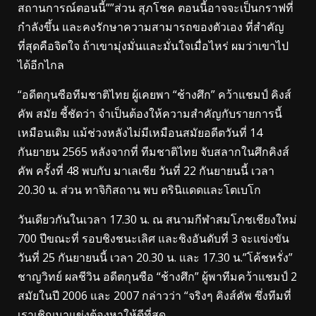
สถานการณ์ตอนนี้””ส่วน สุภโชค ตอนนี้อาจจะเป็นกราฟที่
กำลังขึ้น และคงรักษาความสามารถของตัวเอง ที่สำคัญ
ที่สุดคือจิตใจ ถ้าเขามุ่งมั่นและมั่นใจเมื่อไหร่ ผมว่าเขาไป
ได้อีกไกล
“อดีตกุนซือทีมชาติไทย ผู้เคยพา “ช้างศึก” คว้าแชมป์ คิงส์
คัพ สมัย ชี้ชัดว่า จำเป็นต้องให้ความสำคัญกับรายการนี้
เหมือนเดิม แม้ช่วงหลังไม่มีเหมือนสมัยอดีตวันที่ 14
กันยายน 2565 หลังจากที่ ทีมชาติไทย จับสลากในศึกคิงส์
คัพ ครั้งที่ 48 พบกับ มาเลเซีย วันที่ 22 กันยายนนี้ เวลา
20.30 น. ส่วน ทาจิกิสถาน พบ ตรินิแดดและโตเบโก
วันเดียวกันในเวลา 17.30 น. ณ สนามกีฬาสมโภชเชียงใหม่
700 ปีขณะที่ รอบชิงชนะเลิศ และชิงอันดับที่ 3 จะแข่งขัน
วันที่ 25 กันยายนนี้ เวลา 20.30 น. และ 17.30 น.”โค้ชหรั่ง”
ชาญวิทย์ ผลชีวิน อดีตกุนซือ “ช้างศึก” ผู้พาทีมคว้าแชมป์ 2
สมัยในปี 2006 และ 2007 กล่าวว่า “จริงๆ คิงส์คัพ ซึ่งทีมที่
เราเชิญมาแข่งต้องหาให้ดีที่สุด