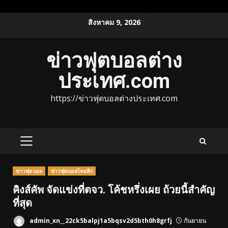
Skip
สิงหาคม 9, 2026
to
content
ข่าวฟุตบอลต่าง
ประเทศ.com
https://ข่าวฟุตบอลต่างประเทศ.com
PRIMARY
MENU
ข่าวฟุตบอล
ข่าวฟุตบอลไทยลีก
คิงส์คัพ จัดแข่งที่ตจว. โค้ชหรึ่งเผย ถ้วยนี้สำคัญ
ที่สุด
admin_xn__22ck5balpj1a5bqsv2d5bth0h8grfj
กันยายน