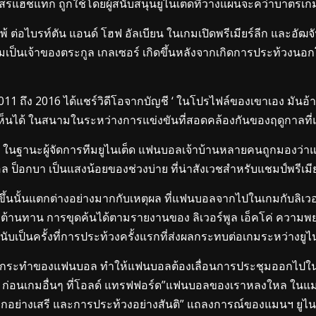
รแฮชแท็ก ถูกใช้โดยผู้สนับสนุนยูไนเต็ดที่วางแผนจะคว่ําบาตรเกม
้ ต่อไบรท์ตัน แอนด์ โฮฟ อัลเบียน ในเกมเปิดพรีเมียร์ลีก และอัฒจ
็นเจ้าของตระกูล เกลเซอร์ เกิดขึ้นหลังจากเกิดการประท้วงนอกโอ
ี 2011 ถึง 2016 ได้แชร์วิดีโอจากบัญชี ‘ ในโปรไฟล์ของเขาเอง มัน
องเห็นได้ ในสนามในระหว่างการแข่งขันที่สอดคล้องกันของฤดูกาลที่แ
ร์ ในฐานะผู้จัดการทีมยูไนเต็ด แฟนบอลเจ้าบ้านหลายคนถูกมองว่าแ
กบา เป็นแสงน้อยของช่วงบ่าย ที่น่าสังเวชสําหรับแชมป์พรีเมียร
ดขึ้นนั้นแตกต่างอย่างมากกับเหตุผล ที่แฟนบอลจากไปในเกมกับลิเวอร์
ต้านทาน การขุดค้นได้ตามรายงานของ ลิเวอร์พูล เอ็คโค่ ควา
 นับเป็นครั้งที่การประท้วงครั้งแรกที่ส่งผลกระทบต่อเกมระหว่างยูไ
กระทําของแฟนบอล ทําให้แฟนบอลต้องเลื่อนการประชุมออกไปในช
 ก่อนเกมอื่นๆ ที่โอลด์ แทรฟฟอร์ด”แฟนบอลของเราหลงใหล ในแม
อย่างเสรี และการประท้วงอย่างสันติ” แถลงการณ์ของแมนฯ ยูไนเ