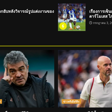
กยับหลังวิจารณ์รูปแต่งงานของ
เรื่องการเซ็น
ตาร์โมเสส ไ
กรกฎาคม 3, 2
6
ล
ข่าวพรีเมียร์ลีก