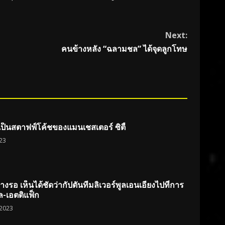
Next:
คนข้างหลัง “ฉลามชล” ได้จุดลูกโทษ
เป็นสตาฟฟ์โค้ชของแมนเชสเตอร์ ซิตี้
23
งรอ เห็นได้ชัดว่ากัปตันทีมลิเวอร์พูลเอนเอียงไปที่การ
ล-เอตติแฟ็ก
2023