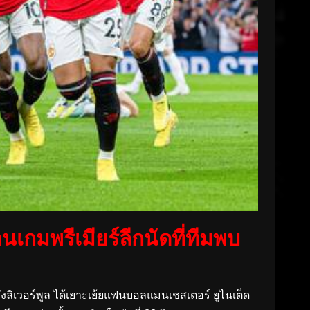
กมพรีเมียร์ลีกนัดที่ทีมพบ
ังลิเวอร์พูล ได้เยาะเย้ยแฟนบอลแมนเชสเตอร์ ยูไนเต็ด