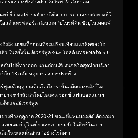
ลีกระหว่างทั้งสองฝ่ายในวันที่ 22 สิงหาคม
ันทร์ที่ว่างเปล่าจะสังเกตได้จากการถ่ายทอดสดทางทีวี
ลด์ แทรฟฟอร์ด ก่อนเกมกับไบรท์ตัน ซึ่งยูไนเต็ดแพ้
อ้างอิงถึงแฮชแท็กก่อนที่จะเปรียบเทียบแนวคิดของโอ
ล้ว ในครั้งนั้น ลิเวอร์พูล ชนะ โอลด์ แทรฟฟอร์ด 5-0
ห่กันไปที่ทางออก นานก่อนเสียงนกหวีดสุดท้าย เนื่อง
์ลีก 13 สมัย
เหตุผลของการประท้วง
พูลเมื่อฤดูกาลที่แล้ว ถึงกระนั้นอดีตกองหลังก็ไม่
มพยายาม#กําลังนําโดยไอแดน วอลช์ แฟนบอลแมนฯ
นเต็ดและลิเวอร์พูล
่วงท้ายฤดูกาล 2020-21 ขณะที่แฟนบอลยังได้ออกมา
นเชสเตอร์ ยูไนเต็ด และเรายอมรับในสิทธิในการ
ต็ดในขณะนั้นอ่าน “อย่างไรก็ตาม