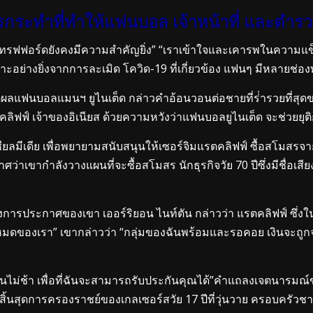
รกระทําที่ทําให้แฟนบอล เจ้าหน้าที่ และตําร
ฟฟอร์ดยังคงมีความสําคัญยิ่ง” “เราเข้าใจและเคารพในความแข
่างยิ่งจากการละเมิด โควิด-19 ที่เกี่ยวข้อง แฟนๆ มีหลายช่องทา
เหตุผลแฟนบอลแมนฯ ยูไนเต็ด กล่าวคําอ้อนวอนต่อชายที่ร่ํารวยที
รตคลิฟฟ์ เจ้าของอิเนียส ด้วยความหวังว่าแฟนบอลยูไนเต็ด จะช่วยย
ียลมีเดีย เพื่อพยายามสนับสนุนให้เซอร์จิมแรตคลิฟฟ์ ซื้อสโมสรจ
ว่าเขากําลังวางแผนที่จะซื้อสโมสร นักธุรกิจวัย 70 ปีซึ่งมีชื่อเสี
องการประกาศของเขา เออร์ริยอน ไนท์ตัน กล่าวว่า แรตคลิฟฟ์ ซึ่งใน
ดของเรา” เขากล่าวว่า “กลุ่มของฉันพร้อมและรอคอย เงินจะถูกจ
้า เพื่อที่ฉันจะสามารถรับประกันคุณได้”คําแถลงเจตนารมณ์ของไน
ารสิ้นสุดการครองราชย์ของเกลเซอร์สวัย 17 ปีที่วุ่นวาย ครอบครัวชาว