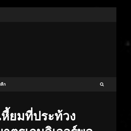
ลีก
หี้ยมที่ประท้วง