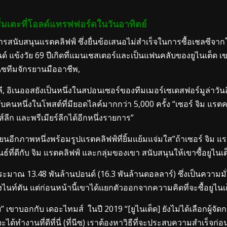
ริ่มเตะที่โอลด์แทรฟฟอร์ดในวันอาทิตย์
สนับสนุนแรตคลิฟฟ์ ซึ่งยื่นข้อเสนอไม่สําเร็จในการซื้อเชลซีจาก
์ แข้งวัย 69 ปีเกิดที่แมนเชสเตอร์และเป็นแฟนคลับของยูไนเต็ด เข
ีซทีมจักรยานมืออาชีพ,
, อิเนออสยังเป็นหนึ่งในสปอนเซอร์ของทีมเมอร์เซเดสฟอร์มูล่าวัน
นหนึ่งในโพสต์ที่มียอดไลค์มากกว่า 5,000 ครั้ง “เซอร์ จิม แรตค
ก และพรีเมียร์ลีกได้อีกหนึ่งรายการ”
ียนอีกภาพหนึ่งพร้อมรูปแรตคลิฟฟ์ที่ยิ้มแย้มแจ่มใส”ถ้าเซอร์ จิม
ธ์ที่ดีกับ จิม แรตคลิฟฟ์ และกลุ่มของเขา สนับสนุนให้เขาซื้อยูไนเ
าณ 13.48 พันล้านปอนด์ (16.3 พันล้านดอลลาร์) ซึ่งเป็นความมั่งคั่ง
ไนท์ตัน แต่ก่อนหน้านี้เขาได้แยกตัวออกจากความคิดที่จะซื้อยูไน
เขาบอกกับ เดอะไทมส์ ในปี 2019 “[ยูไนเต็ด] ยังไม่ได้เลือกผู้จัดการท
จะได้ทํางานที่ดีที่นี่ (ที่นีซ) เราต้องหาวิธีที่จะประสบความสําเร็