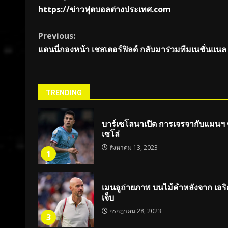
https://ข่าวฟุตบอลต่างประเทศ.com
Continue
Previous:
แดนนี่กองหน้า เชสเตอร์ฟิลด์ กลับมาร่วมทีมเนชั่นแนล 
Reading
TRENDING
บาร์เซโลนาเปิด การเจรจากับแมนฯ ซิต
เซโล่
สิงหาคม 13, 2023
1
เมนอูถ่ายภาพ บนไม้ค้ำหลังจาก เอ
เจ็บ
กรกฎาคม 28, 2023
3