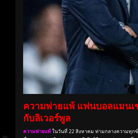
ความพ่ายแพ้ แฟนบอลแมนเชสเต
กับลิเวอร์พูล
ความพ่ายแพ้
ในวันที่ 22 สิงหาคม ท่ามกลางความทุกข์ยา