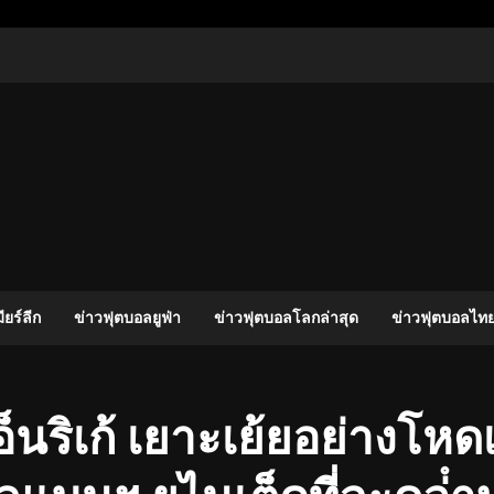
ง
ียร์ลีก
ข่าวฟุตบอลยูฟ่า
ข่าวฟุตบอลโลกล่าสุด
ข่าวฟุตบอลไทย
็นริเก้ เยาะเย้ยอย่างโหดเ