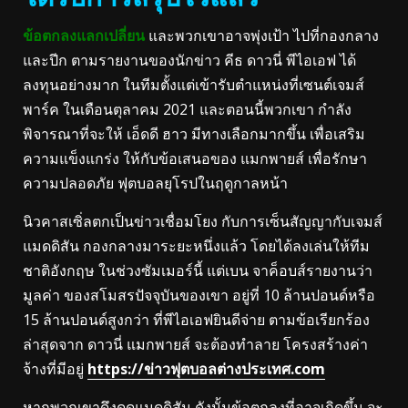
ข้อตกลงแลกเปลี่ยน
และพวกเขาอาจพุ่งเป้า ไปที่กองกลาง
และปีก ตามรายงานของนักข่าว คีธ ดาวนี่ พีไอเอฟ ได้
ลงทุนอย่างมาก ในทีมตั้งแต่เข้ารับตําแหน่งที่เซนต์เจมส์
พาร์ค ในเดือนตุลาคม 2021 และตอนนี้พวกเขา กําลัง
พิจารณาที่จะให้ เอ็ดดี ฮาว มีทางเลือกมากขึ้น เพื่อเสริม
ความแข็งแกร่ง ให้กับข้อเสนอของ แมกพายส์ เพื่อรักษา
ความปลอดภัย ฟุตบอลยุโรปในฤดูกาลหน้า
นิวคาสเซิ่ลตกเป็นข่าวเชื่อมโยง กับการเซ็นสัญญากับเจมส์
แมดดิสัน กองกลางมาระยะหนึ่งแล้ว โดยได้ลงเล่นให้ทีม
ชาติอังกฤษ ในช่วงซัมเมอร์นี้ แต่เบน จาค็อบส์รายงานว่า
มูลค่า ของสโมสรปัจจุบันของเขา อยู่ที่ 10 ล้านปอนด์หรือ
15 ล้านปอนด์สูงกว่า ที่พีไอเอฟยินดีจ่าย ตามข้อเรียกร้อง
ล่าสุดจาก ดาวนี่ แมกพายส์ จะต้องทําลาย โครงสร้างค่า
จ้างที่มีอยู่
https://ข่าวฟุตบอลต่างประเทศ.com
หากพวกเขาดึงดูดแมดดิสัน ดังนั้นข้อตกลงที่อาจเกิดขึ้น จะ