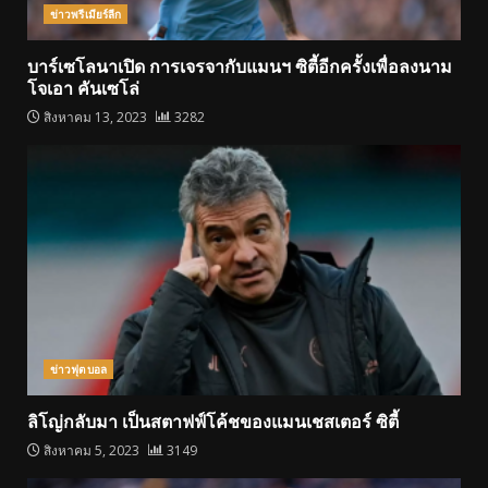
ข่าวพรีเมียร์ลีก
บาร์เซโลนาเปิด การเจรจากับแมนฯ ซิตี้อีกครั้งเพื่อลงนาม
โจเอา คันเซโล่
สิงหาคม 13, 2023
3282
ข่าวฟุตบอล
ลิโญ่กลับมา เป็นสตาฟฟ์โค้ชของแมนเชสเตอร์ ซิตี้
สิงหาคม 5, 2023
3149