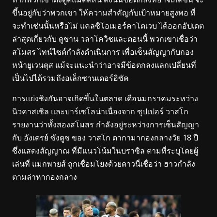
ขึ้นอยู่กับว่าพวกเขา ให้ความสําคัญกับเป้าหมายสูงพอ ที่
จะทําเช่นนั้นหรือไม่ แคลซิโอเมอร์คาโตเวบ ได้ออกอัปเดต
ล่าสุดเกี่ยวกับ ดูชาน วลาโควิชและตอนนี้ พวกเขาเชื่อว่า
สโมสร ไทน์ไซด์กําลังดําเนินการ เพื่อเซ็นสัญญากับกอง
หน้ายูเวนตุส แม้จะแนะนําว่าอาจมีข้อตกลงแลกเปลี่ยนที่
เป็นไปได้รวมถึงอเล็กซานเดอร์อิซัค
การแย่งชิงกันอาจเกิดขึ้นในตลาด เดือนมกราคมระหว่าง
นิวคาสเซิล และบาร์เซโลน่าเนื่องจาก ซุปเปอร์ วาสโก
รายงานว่าทั้งสองสโมสร กําลังอยู่ระหว่างการเซ็นสัญญา
กับ อังเดรย์ ซังตูช ของ วาสโก ดากามากองกลางวัย 18 ปี
ซึ่งแสดงสัญญาณ ที่มีแนวโน้มในบราซิล ตามที่ระบุโดยผู้
เล่นที่ แมกพายส์ ถูกเชื่อมโยงด้วยดาวนี่เชื่อว่า ฮาวกําลัง
ตามล่าหากองกลาง