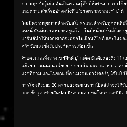
ความสุขกับผู้เล่น มันเป็นความรู้สึกที่พิเศษมาก เราได
และความสำเร็จอย่างหนึ่งที่ไม่อาจพรากจากเราไปได้
“ผมมีความสุขมากสำหรับสโมสรและสำหรับทุกคนที่เกี่ยวข้อ
แห่งนี้ มันมีความหมายอยู่แล้ว – ในปีหน้าเบิร์นลี่ย์จะอย
บาร์นส์ทำให้พวกเขาต้องออกไปเยือนทีไซด์ และในขณะท
คว้าชัยชนะซึ่งรับประกันการเลื่อนชั้น
ด้วยคะแนนทิ้งห่างเชฟฟิลด์ ยูไนเต็ด อันดับสองถึง 11 
แล้วอย่างแน่นอน เนื่องจากตอนนี้พวกเขานำห่างเบลดส์อันดั
แรกที่ถาม และในขณะที่คาเมรอน อาร์เชอร์ขู่ใส่โบโร่
การโจมตีระยะ 20 หลาของจอช บราวน์ฮิลล์น่าจะได้รับกา
และเข้าสู่ตาข่ายอัคปอมยิงจากนอกเขตโทษขณะที่มิดเดิ้