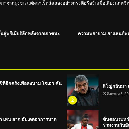
ว้างมาจากฝูงชน แต่คลาเร็ตส์ฉลองอย่างกระตือรือร้นเมื่อเสียงนก
ั้นสู่พรีเมียร์ลีกหลังจากเอาชนะ
ความพยายาม ฮาแลนด์พลา
ี้อีกครั้งเพื่อลงนาม โจเอา คัน
ลิโญ่กลับมา 
สิงหาคม 5, 20
2
ริก เทน ฮาก อัปเดตอาการบาด
ขั้นตอนระหว่า
ร่วมงานกับอั