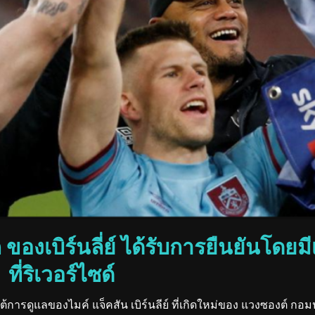
ลีก ของเบิร์นลี่ย์ ได้รับการยืนยันโดย
ี่ริเวอร์ไซด์
ยใต้การดูแลของไมค์ แจ็คสัน เบิร์นลีย์ ที่เกิดใหม่ของ แวงซองต์ ก