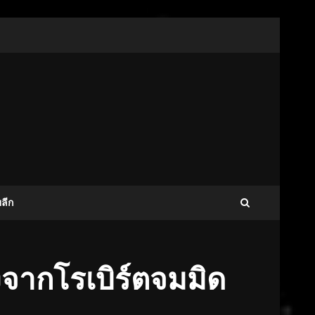
ลีก
หลังจากโรเบิร์ตจมมิด