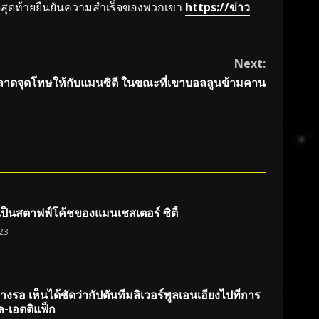
หวีดสุดท้ายยืนยันความสำเร็จของพวกเขา
https://ข่าว
Next:
ดจุดโทษให้กับแมนซิตี ในขณะที่เขาบอลลูนข้ามคาน
เป็นสตาฟฟ์โค้ชของแมนเชสเตอร์ ซิตี้
23
งรอ เห็นได้ชัดว่ากัปตันทีมลิเวอร์พูลเอนเอียงไปที่การ
ล-เอตติแฟ็ก