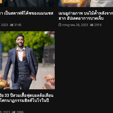
ล
ข่าวพรีเมียร์ลีก
บมา เป็นสตาฟฟ์โค้ชของแมนเชส
เมนอูถ่ายภาพ บนไม้ค้ำหลังจาก
ฮาก อัปเดตอาการบาดเจ็บ
, 2023
3145
กรกฎาคม 28, 2023
2916
์ลีก
วัย 33 ปีสวมเสื้อฟุตบอลล้อเลียน
์โศกนาฏกรรมฮิลส์โบโรในปี
19, 2023
2886