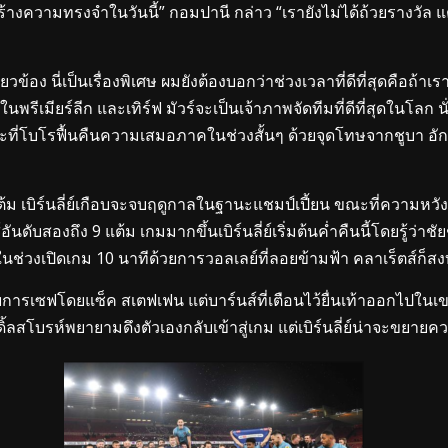
้สร้างความทรงจำในวันนี้” กอมปานี กล่าว “เรายังไม่ได้ถ้วยรางวัล 
ง นี่เป็นเรื่องพิเศษ ผมยังต้องบอกว่าช่วงเวลาที่ดีที่สุดคือถ้าเรา
ู่ในพรีเมียร์ลีก และเทิร์ฟ มัวร์จะเป็นเจ้าภาพจัดทีมที่ดีที่สุดในโลก 
ี่โบโรฟื้นคืนความเสมอภาคในช่วงสั้นๆ ด้วยจุดโทษจากชูบา อักปอ
แต้ม เบิร์นลี่ย์เกือบจะจบฤดูกาลในฐานะแชมป์เปี้ยน ขณะที่ความหวัง
บสองถึง 9 แต้ม เกมมากขึ้นเบิร์นลี่ย์เริ่มต้นค่ำคืนนี้โดยรู้ว่าชัย
ในช่วงเปิดเกม 10 นาทีด้วยการวอลเลย์ที่ลอยข้ามฟ้า คลาเร็ตส์ก็
รเซฟโดยแซ็ค สเตฟเฟน แต่บาร์นส์ที่เตือนไว้ยื่นเท้าออกไปในเขตโ
ลสโบรห์พยายามดึงตัวเองกลับเข้าสู่เกม แต่เบิร์นลี่ย์น่าจะขยายค