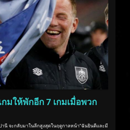
มีเกมให้พักอีก 7 เกมเมื่อพวก
อมปานี จะกลับมาในลีกสูงสุดในฤดูกาลหน้า“ฉันยินดีและมี