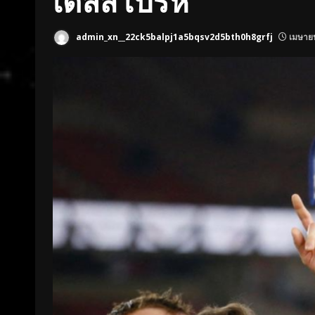
เดิลสโบรห์
admin_xn__22ck5balpj1a5bqsv2d5bth0h8grfj
เมษายน