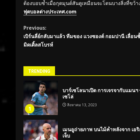
ต้องบอบช้ำเมื่อกุดมุนด์สันดูเหมือนจะโดนบางสิ่งที่ข
ฟุตบอลต่างประเทศ.com
Continue
Previous:
เบิร์นลี่ย์กลับมาแล้ว ทีมของ แวงซองต์ กอมปานี เลื่อนช
Reading
มิดเดิ้ลสโบรห์
TRENDING
บาร์เซโลนาเปิด การเจรจากับแมนฯ ซิต
เซโล่
สิงหาคม 13, 2023
1
เมนอูถ่ายภาพ บนไม้ค้ำหลังจาก เอ
เจ็บ