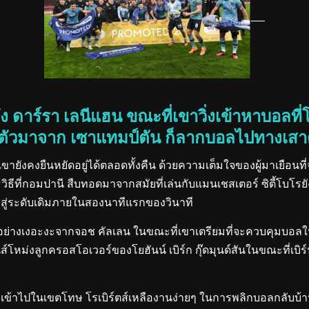
าร์รา เลนีแฮน ขณะที่เขาวิ่งเข้าหาบอลที่โ
ืมตัวมาจาก เซาแทมป์ตัน ก็ลากบอลไปทางเสาด
ขายังคงยืนหยัดอยู่ได้ตลอดทั้งคืน ด้วยความเต็มใจของผู้มาเยือนท
ิธีที่กอมปานี สืบทอดมาจากสมัยที่เล่นกับแมนเชสเตอร์ ซิตี้โบโรยั
บสู่ระดับเดิมภายในสองนาทีแรกของวินาที
ยอย่างเงอะงะจากจอช คัลเลน ในขณะที่เขาเตรียมที่จะควบคุมบอลในพ
ส์โหม่งลูกครอสโอเวอร์ของโยฮันน์ เบิร์ก กุ๊ดมุนด์สันในขณะที่เบิร
อบุกเข้าไปในเขตโทษ โรเบิร์ตส์เหลืองานง่ายๆ ในการพลิกบอลกลับ