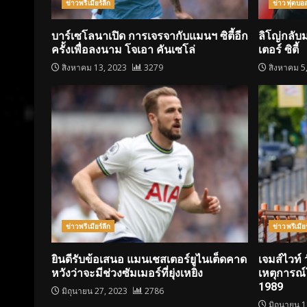
ข่าวพรีเมียร์ลีก
ข่าวฟุตบอ
บาร์เซโลนาเปิด การเจรจากับแมนฯ ซิตี้อีก
ลิโญ่กลั
ครั้งเพื่อลงนาม โจเอา คันเซโล่
เตอร์ ซิตี้
สิงหาคม 13, 2023
3279
สิงหาคม 5
ข่าวพรีเมียร์ลีก
ข่าวพรีเมียร
ยินดีรับข้อเสนอ แมนเชสเตอร์ยูไนเต็ดคาด
เจมส์ไวท์ 
หวังว่าจะมีช่วงซัมเมอร์ที่ยุ่งเหยิง
เหตุการณ
1989
มิถุนายน 27, 2023
2786
มิถุนายน 