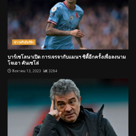
ข่าวพรีเมียร์ลีก
บาร์เซโลนาเปิด การเจรจากับแมนฯ ซิตี้อีกครั้งเพื่อลงนาม
โจเอา คันเซโล่
สิงหาคม 13, 2023
3284