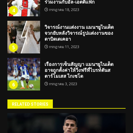
ร่วมงานกับอัล-เอตติแฟ็ก
4
กรกฎาคม 18, 2023
วิจารณ์งานแต่งงาน แมนฯยูไนเต็ด
จวกยับหลังวิจารณ์รูปแต่งงานของ
ดาบิดเดเคอา
5
กรกฎาคม 11, 2023
เรื่องการเซ็นสัญญา แมนฯยูไนเต็ด
อาจถูกตั้งค่าให้วิ่งฟรีที่ไบรท์ตันส
ตาร์โมเสส ไกเซโด
6
กรกฎาคม 3, 2023
RELATED STORIES