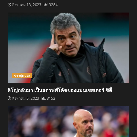
สิงหาคม 13, 2023
3284
ข่าวฟุตบอล
ลิโญ่กลับมา เป็นสตาฟฟ์โค้ชของแมนเชสเตอร์ ซิตี้
สิงหาคม 5, 2023
3152