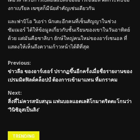
งกาเบรียล เฆซุสก็มีนัยสำคัญเช่นเดียวกัน
และฟาบิโอ วิเอร่า นักเตะอีกคนที่เซ็นสัญญาในช่วง
ซัมเมอร์ ได้ให้ข้อมูลเกี่ยวกับชั้นเรียนของเขาในวันอาทิตย์
ด้วย แต่มันคือซาลิบา ยักษ์ใหญ่คนใหม่ของอาร์เซนอล ที่
แสดงให้เห็นถึงความก้าวหน้าได้ดีที่สุด
Continue
Previous:
ข่าวลือ ของอาร์เธอร์ ปรากฏขึ้นอีกครั้งเมื่อชื่อรายงานของ
Reading
เปรมมิดฟิลด์คล็อปป์ ต้องการเข้ามาแทน ที่มกราคม
Next:
สิ่งที่ไม่ควรสนับสนุน แฟนบอลแอตเลติโกมาดริดตะโกนว่า
‘วินิซิอุสเป็นลิง’
TRENDING