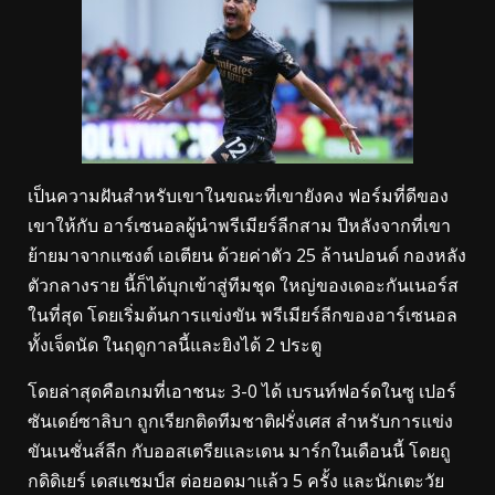
เป็นความฝันสำหรับเขาในขณะที่เขายังคง ฟอร์มที่ดีของ
เขาให้กับ อาร์เซนอลผู้นำพรีเมียร์ลีกสาม ปีหลังจากที่เขา
ย้ายมาจากแซงต์ เอเตียน ด้วยค่าตัว 25 ล้านปอนด์ กองหลัง
ตัวกลางราย นี้ก็ได้บุกเข้าสู่ทีมชุด ใหญ่ของเดอะกันเนอร์ส
ในที่สุด โดยเริ่มต้นการแข่งขัน พรีเมียร์ลีกของอาร์เซนอล
ทั้งเจ็ดนัด ในฤดูกาลนี้และยิงได้ 2 ประตู
โดยล่าสุดคือเกมที่เอาชนะ 3-0 ได้ เบรนท์ฟอร์ดในซู เปอร์
ซันเดย์ซาลิบา ถูกเรียกติดทีมชาติฝรั่งเศส สำหรับการแข่ง
ขันเนชั่นส์ลีก กับออสเตรียและเดน มาร์กในเดือนนี้ โดยถู
กดิดิเยร์ เดสแชมป์ส ต่อยอดมาแล้ว 5 ครั้ง และนักเตะวัย