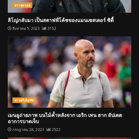
ข่าวฟุตบอล
ลิโญ่กลับมา เป็นสตาฟฟ์โค้ชของแมนเชสเตอร์ ซิตี้
สิงหาคม 5, 2023
3152
ข่าวพรีเมียร์ลีก
เมนอูถ่ายภาพ บนไม้ค้ำหลังจาก เอริก เทน ฮาก อัปเดต
อาการบาดเจ็บ
กรกฎาคม 28, 2023
2922