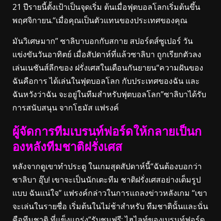
21 ปีรายนี้ตั้งเป้าเป็นจุดเริ่ม ต้นเมื่อฟุตบอลโลกเริ่มต้นขึ้น
พฤศจิกายน.“เมื่อคุณเป็นตัวแทนของประเทศของคุณ
มันวิเศษมาก” ซาลิบาบอกกับสกาย สปอร์ตส์ซูเปอร์ วัน
แข่งขันวันอาทิตย์ เมื่อสัปดาห์ที่แล้วซาลิบา ถูกเรียกตัวลง
เล่นเนชันส์ลีกของ ฝรั่งเศสในเดือนกันยายน“ความฝันของ
ฉันคือการ ได้เล่นในฟุตบอลโลก กับประเทศของฉัน และ
ฉันหวังว่าฉัน จะอยู่ในทีมสำหรับฟุตบอลโลก”ซาลิบาได้รับ
การสนับสนุน จากโธมัส แฟรงค์
ผู้จัดการทีมเบรนท์ฟอร์ดให้กลายเป็นก
องหลังทีมชาติฝรั่งเศส
หลังจากดูเขาทำประตู ในเกมสุดสัปดาห์นี้“ฉันต้องบอกว่า
ซาลิบา อุ๊บ! เขาจะเป็นนักเตะทีม ชาติฝรั่งเศสอย่างเต็มรูป
แบบ ฉันแน่ใจ” แฟรงค์กล่าวในการแถลงข่าวหลังเกม “เขา
จะเล่นในรายชื่อ เริ่มต้นในไม่ช้าสำหรับ ทีมชาตินั้นและนั่น
คือทีมชาติ ที่แข็งแกร่ง”รับชมฟรี: ไฮไลท์ของเบรนท์ฟอร์ด