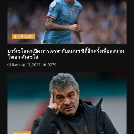
ข่าวพรีเมียร์ลีก
บาร์เซโลนาเปิด การเจรจากับแมนฯ ซิตี้อีกครั้งเพื่อลงนาม
โจเอา คันเซโล่
สิงหาคม 13, 2023
3279