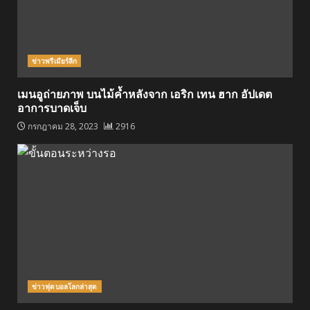
ข่าวพรีเมียร์ลีก
เมนอูถ่ายภาพ บนไม้ค้ำหลังจาก เอริก เทน ฮาก อัปเดต
อาการบาดเจ็บ
กรกฎาคม 28, 2023
2916
ข่าวฟุตบอลโลกล่าสุด