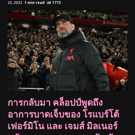
23, 2022
1 min read
1773
การกลับมา คล็อปป์พูดถึง
อาการบาดเจ็บของ โรแบร์โต้
เฟอร์มิโน และ เจมส์ มิลเนอร์