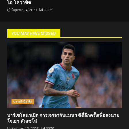
โอ โควาซิช
มิถุนายน 4, 2023
2995
YOU MAY HAVE MISSED
ข่าวพรีเมียร์ลีก
บาร์เซโลนาเปิด การเจรจากับแมนฯ ซิตี้อีกครั้งเพื่อลงนาม
โจเอา คันเซโล่
สิงหาคม 13, 2023
3279