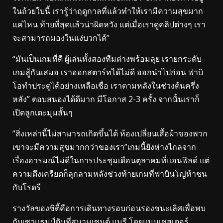
ในถ้วยใบนี้ เรารู้ว่าฤดูกาลที่แล้วทำให้เรามีความสุขมาก
แค่ไหน ท้ายที่สุดแล้วน่าผิดหวัง แต่เมื่อเราดูคลิปต่างๆ เรา
จะสามารถมองในแง่บวกได้”
“มันเป็นเกมที่ดี ผู้เล่นทั้งสองทีมต่างพร้อมลุย เรายกระดับ
เกมสู้กันเสมอ เราออกสตาร์ทได้ไม่ดี ออกนำไปก่อน ฟาบิ
โอทำประตูได้อย่างเหลือเชื่อ เราตามหลังในช่วงต้นครึ่ง
หลัง” ตอบสนองได้ดีมาก มีโอกาส 2-3 ครั้ง จากนั้นเราก็
เปิดลูกเตะมุมสั้นๆ
“สิ่งเหล่านี้ไม่สามารถเกิดขึ้นได้ ห้องเปลี่ยนเสื้อผ้าของพวก
เขาจะมีความสุขมากกว่าของเรา”เกมนี้ยังห่างไกลจาก
เรื่องอารมณ์ไม่ดีในการประชุมเดือนตุลาคมที่แอนฟิลด์ แต่
ความตึงเครียดก็ลุกลามหลังช่วงท้ายเกมที่ฟาบินโญ่ท้าชน
กับโรดรี
รางวัลของซิตี้คือการเดินทางรอบก่อนรองชนะเลิศเพื่อพบ
กับเซาแธมป์ตันที่สนามเซนต์ แมรี โดยแมนเชสเตอร์