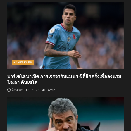
ข่าวพรีเมียร์ลีก
บาร์เซโลนาเปิด การเจรจากับแมนฯ ซิตี้อีกครั้งเพื่อลงนาม
โจเอา คันเซโล่
สิงหาคม 13, 2023
3282