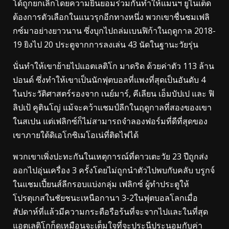
โด้ถูกยกเลิกโดยความยินยอมร่วมกันทําให้แมนฯ ยูไนเต็ด
ต้องการตัวเลือกในแนวรุกอีกทางหนึ่ง พวกเขาชื่นชมเฟลิ
กซ์มาอย่างยาวนาน ซึ่งบุกไปถล่มเบนฟิก้าในฤดูกาล 2018-
19 ยิงไป 20 ประตูจากการลงเล่น 43 นัดในฐานะวัยรุ่น
นั่นทําให้เขาย้ายไปแอตเลติโก มาดริด ด้วยค่าตัว 113 ล้าน
ปอนด์ ซึ่งทําให้เขาเป็นนักฟุตบอลที่แพงที่สุดเป็นอันดับ 4
ในประวัติศาสตร์รองจาก เนย์มาร์, คีเลียน เอ็มบัปเป และ ฟิ
ลิปเป้ คูตินโญ่ แม้จะคว้าแชมป์ลีกในฤดูกาลที่สองของเขา
ในสเปน แต่เฟลิกซ์ก็ไม่สามารถจําลองฟอร์มที่ดีที่สุดของ
เขาภายใต้ดิเอโกซิเมโอเน่ที่ติดไฟได้
พวกเขาเพิ่งปะทะกันในเหตุการณ์ที่ดาวเตะวัย 23 ปีถูกส่ง
ออกไปอุ่นเครื่อง 3 ครั้งโดยไม่ถูกนําตัวไปพบกับคลับ บรูกจ์
ในแชมเปี้ยนส์ลีกรอบแบ่งกลุ่ม เฟลิกซ์ ผู้ทําประตูให้
โปรตุเกสในชัยชนะเหนือกานา 3-2ในฟุตบอลโลกเมื่อ
สัปดาห์ที่แล้วมีความกระตือรือร้นที่จะจากไปและในที่สุด
แอตเลติโกก็ดูเหมือนจะเต็มใจที่จะประนีประนอมกับค่า