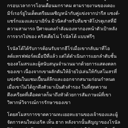
กรอบเวลาการโอนเดือนมกราคม ตามรายงานของเดอะ
มิร์เรอร์ยูไนเต็ดเตรียมเผชิญหน้ากับคู่แข่งจากปารีส แซงต์-
แชร์กแมงและบาเยิร์น มิวนิคสําหรับทีมชาติโปรตุเกสที่มี
ความสามารถ ปีศาจแดงกําลังมองหากองหน้าตัวเป้าหลัง
การจากไปของ คริสเตียโน่ โรนัลโด้ แบบฟรีๆ
โรนัลโด้ได้รับการต้อนรับจากฮีโร่เมื่อเขากลับมาที่โอ
ลด์แทรฟฟอร์ดเมื่อปีที่แล้ว แต่ได้ดําเนินการแยกลําดับชั้น
ของสโมสรและผู้สนับสนุนจํานวนมากด้วยการแสดงตลก
ของเขา เนื่องจากเขาผลักดันให้ย้ายไปเล่นให้กับสโมสรที่
แข่งขันในแชมเปี้ยนส์ลีกและออกจากสนามก่อนกําหนด
เมื่อเขาไม่ได้ถูกดึงตัวมาเป็นตัวสํารอง ในที่สุดความ
ตึงเครียดที่เดือดดาลก็มาถึงหัวด้วยการสัมภาษณ์ที่เขา
วิพากษ์วิจารณ์การรักษาของเขา
โดยสโมสรการขาดความทะเยอทะยานของเจ้าของและผู้
จัดการคนใหม่เอริค เท็น ฮาก หลังจากนั้นสัญญาของโรนัล