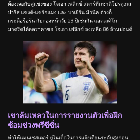
ต้องเจอกับคู่แข่งของ โจเอา เฟลิกซ์ สตาร์ทีมชาติโปรตุเกส
ปารีส แซงต์-แชร์กแมง และ บาเยิร์น มิวนิค ต่างก็
กระตือรือร้น กับกองหน้าวัย 23 ปีเช่นกัน แอตเลติโก
มาดริดได้ลดราคาขอ โจเอา เฟลิกซ์ ลงเหลือ 86 ล้านปอนด์
เขาล้มเหลวในการรายงานตัวเพื่อฝึก
ซ้อมช่วงพรีซีซั่น
ทําให้แมนเชสเตอร์ ยูไนเต็ดในการแจ้งเตือนระดับสูงก่อน