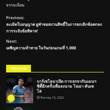
ธรรมเนียม
Continue
Previous:
ละเมิดใบอนุญาต ยูฟ่าขอสงวนสิทธิ์ในการยกเลิกข้อตกลง
Reading
การระงับข้อพิพาท’
Next:
เผชิญความท้าทาย ในวันก่อนเกมที่ 1,000
TRENDING
บาร์เซโลนาเปิด การเจรจากับแมนฯ
ซิตี้อีกครั้งเพื่อลงนาม โจเอา คันเซ
โล่
1
สิงหาคม 13, 2023