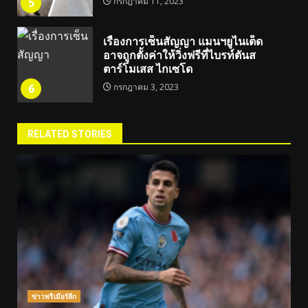
5
กรกฎาคม 11, 2023
เรื่องการเซ็นสัญญา แมนฯยูไนเต็ด
อาจถูกตั้งค่าให้วิ่งฟรีที่ไบรท์ตันส
ตาร์โมเสส ไกเซโด
6
กรกฎาคม 3, 2023
RELATED STORIES
ข่าวพรีเมียร์ลีก