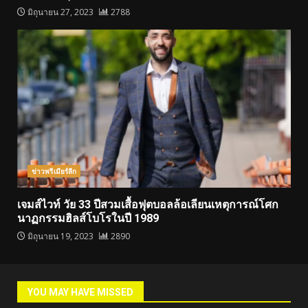
มิถุนายน 27, 2023
2788
ข่าวพรีเมียร์ลีก
เจมส์ไวท์ วัย 33 ปีสวมเสื้อฟุตบอลล้อเลียนเหตุการณ์โศก
นาฏกรรมฮิลส์โบโรในปี 1989
มิถุนายน 19, 2023
2890
YOU MAY HAVE MISSED