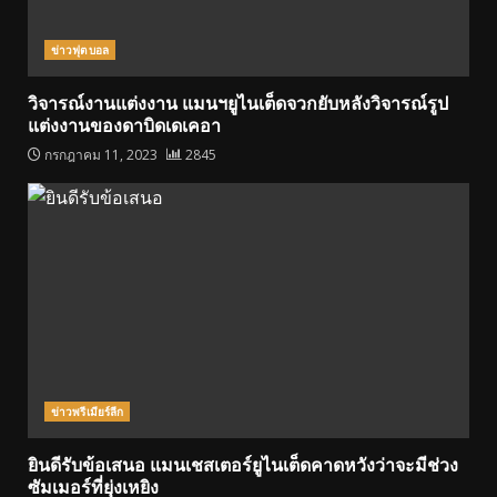
ข่าวฟุตบอล
วิจารณ์งานแต่งงาน แมนฯยูไนเต็ดจวกยับหลังวิจารณ์รูป
แต่งงานของดาบิดเดเคอา
กรกฎาคม 11, 2023
2845
ข่าวพรีเมียร์ลีก
ยินดีรับข้อเสนอ แมนเชสเตอร์ยูไนเต็ดคาดหวังว่าจะมีช่วง
ซัมเมอร์ที่ยุ่งเหยิง