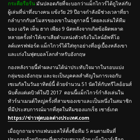
กระตือรือร้น
มันปลอดภัยที่จะบอกว่าแม็กไกวร์ได้ถูไหล่กับ
ผู้เล่นที่น่าทึ่งบางคน แข้งวัย 29 ปีอาจกําลังมีช่วงเวลาที่ยา
กลําบากกับสโมสรของเขาในฤดูกาลนี้ โดยลงเล่นให้ทีม
ของ เอริค เท็น ฮาก เพียง 9 นัดหลังจากเกิดข้อผิดพลาด
หลายครั้งทําให้เขาเสียตําแหน่งตัวจริงในไลน์อัพที่โอ
ลด์แทรฟฟอร์ด แม็กไกวร์ได้ใส่ทุกอย่างที่อยู่เบื้องหลังเขา
และเก่งในฟุตบอลโลกสําหรับอังกฤษ
กองหลังรายนี้ทําผลงานได้น่าประทับใจมากในรอบแบ่ง
กลุ่มของอังกฤษ และจะเป็นบุคคลสําคัญในการเจอกับ
เซเนกัลในวันอาทิตย์นี้ ด้วยจํานวน 51 นัดให้กับทรีไลอ้อนส์
นับตั้งแต่เดบิวต์ในปี 2017 ตอนนี้แม็กไกวร์กําลังเล่นใน
ทัวร์นาเมนต์ใหญ่ครั้งที่สามของเขาและเป็นหนึ่งในสมาชิก
ที่มีประสบการณ์มากที่สุดในทีมของแกเร็ธ เซาธ์เกต
https://ข่าวฟุตบอลต่างประเทศ.com
เมื่อถูกถามจากแฟนบอลให้ตั้งชื่อทีม 5 คนตามฝันที่
ประกอบด้วยนักเตะที่เขาร่วมสนามด้วย แม็กไกวร์เลือก