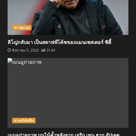
ข่าวฟุตบอล
ลิโญ่กลับมา เป็นสตาฟฟ์โค้ชของแมนเชสเตอร์ ซิตี้
สิงหาคม 5, 2023
3149
ข่าวพรีเมียร์ลีก
เมนอูถ่ายภาพ บนไม้ค้ำหลังจาก เอริก เทน ฮาก อัปเดต