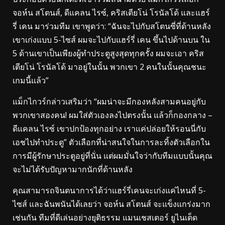
จอห์น สโตนส์, ดีแคลน ไรซ์, คริสเตียโน่ โรนัลโด้ และแฮร์
รี่ เคน มาร่วมทีม เขาพูดว่า: “ฉันจะไปกับสโตนซี่ที่ด้านหลัง
เขาเก่งแบบ 5-ไซส์ ผมจะไปกับแฮร์รี่ เคน ขึ้นไปด้านบน ใน
5 ด้านเขาเป็นเพียงผู้ทําประตูสูงสุดทุกครั้ง ผมจะเอา คริส
เตียโน่ โรนัลโด้ มาอยู่ในนั้น พวกเขา 2 คนในนั้นคุณชนะ
เกมนี้แล้ว”
แม็กไกวร์กล่าวเสริมว่า “ผมน่าจะมีกองหลังสามคนอยู่กับ
พวกเขาสองคน! ผมใส่ตัวเองลงไปตรงนั้น แล้วก็กองกลาง –
ดีแคลน ไรซ์ เขาปกป้องทุกอย่าง เราแค่ปล่อยให้รอนนี่กับ
เอชไปทําประตู” ตัวเลือกที่น่าสนใจในการละทิ้งตัวเลือกใน
การมีผู้รักษาประตูอยู่ที่นั่น แต่ผมมั่นใจว่ากับทีมแบบนั้นคุณ
จะไม่ได้รับปัญหามากนักที่ด้านหลัง
คุณสามารถจินตนาการได้ว่าแฮร์รี่เคนจะเก่งแค่ไหนที่ 5-
ไซส์ และฉันพนันได้เลยว่า จอห์น สโตนส์ จะแข็งแกร่งมาก
เช่นกัน ทีมที่ดีเล่นอย่างยุติธรรม แมนเชสเตอร์ ยูไนเต็ด