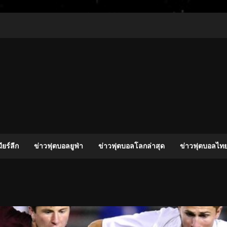
ง
ียร์ลีก
ข่าวฟุตบอลยูฟ่า
ข่าวฟุตบอลโลกล่าสุด
ข่าวฟุตบอลไทย