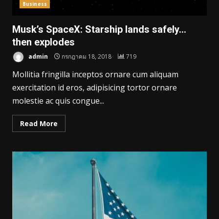
Business
Musk’s SpaceX: Starship lands safely…
then explodes
admin
กรกฎาคม 18, 2018
719
Mollitia fringilla inceptos ornare cum aliquam
exercitation id eros, adipisicing tortor ornare
molestie ac quis congue...
Read More