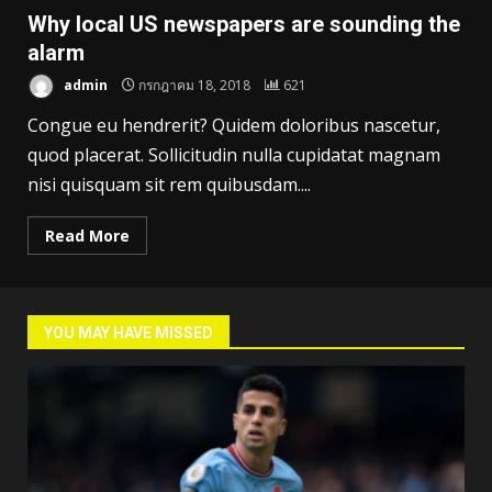
Why local US newspapers are sounding the
alarm
admin
กรกฎาคม 18, 2018
621
Congue eu hendrerit? Quidem doloribus nascetur,
quod placerat. Sollicitudin nulla cupidatat magnam
nisi quisquam sit rem quibusdam....
Read More
YOU MAY HAVE MISSED