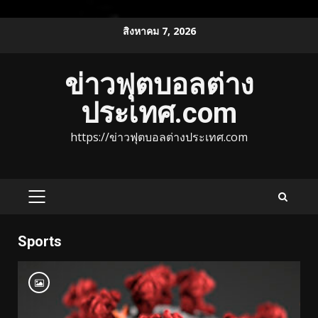
Skip
สิงหาคม 7, 2026
to
content
ข่าวฟุตบอลต่าง
ประเทศ.com
https://ข่าวฟุตบอลต่างประเทศ.com
PRIMARY
MENU
Sports