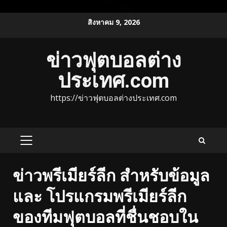
Skip
สิงหาคม 9, 2026
to
content
ข่าวฟุตบอลต่าง
ประเทศ.com
https://ข่าวฟุตบอลต่างประเทศ.com
PRIMARY
MENU
ข่าวพรีเมียร์ลีก สำหรับข้อมูล
และ โปรแกรมพรีเมียร์ลีก
ของทีมฟุตบอลที่ชื่นชอบใน