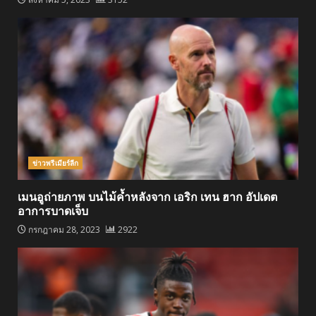
ข่าวพรีเมียร์ลีก
เมนอูถ่ายภาพ บนไม้ค้ำหลังจาก เอริก เทน ฮาก อัปเดต
อาการบาดเจ็บ
กรกฎาคม 28, 2023
2922