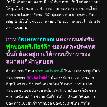
ใกล้พื้นที่ของตนเอง วันนี้เราได้รวบรวม เว็บไซต์ของเรามา
ให้คุณได้รับชมเกี่ยว กับการถ่ายทอดสดฟุต บอลออนไลน์
หาก คุณต้องการรับชม กีฬาฟุตบอลแบบ ครบวงจรเรียน
เชิญ ได้ที่เว็บไซต์ของเราเลยค่ะรับ รองว่าคุณจะไม่ ผิดหวัง
อย่างแน่นอน
การ
อัพเดตข่าวบอล
และการแข่งขัน
ฟุตบอลพรีเมียร์ลีก
ของแต่ละประเทศ
นั้นก็ ต้องอยู่ภายใต้การบริหาร ของ
สมาคมกีฬาฟุตบอล
สำหรับการรับขม
ข่าวบอลไทยวันนี้
ในพระบรมราชูปถัมภ์
ฟุตบอลของ
ฟุตบอลไทยลีก
นั้นประสบความสำเร็จมาก
ที่สุดในเขตเอเชีย ตะวันออกเฉียงใต้ เพราะว่าชนะเลิศ
ฟุตบอล ชิงแชมป์แห่งอาเซียนติดกัน 6 สมัยและก็ยัง ชนะ
ฟุตบอลซีเกมส์ อีก 9 สมัยซึ่งก็ถือได้ว่า เป็นสถิติที่สูงมาก
ของ การแข่งขันกีฬาฟุตบอล ของประเทศไทยเรานั้น