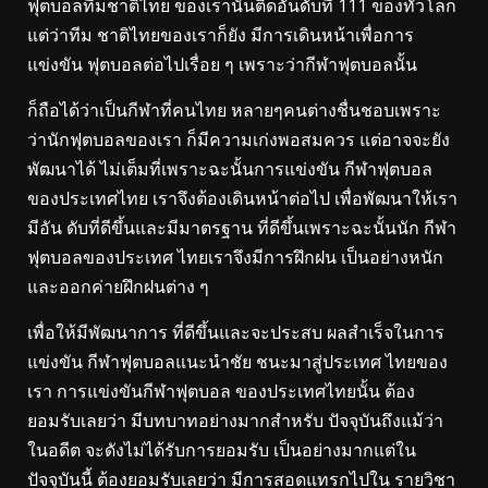
ฟุตบอลทีมชาติไทย ของเรานั้นติดอันดับที่ 111 ของทั่วโลก
แต่ว่าทีม ชาติไทยของเราก็ยัง มีการเดินหน้าเพื่อการ
แข่งขัน ฟุตบอลต่อไปเรื่อย ๆ เพราะว่ากีฬาฟุตบอลนั้น
ก็ถือได้ว่าเป็นกีฬาที่คนไทย หลายๆคนต่างชื่นชอบเพราะ
ว่านักฟุตบอลของเรา ก็มีความเก่งพอสมควร แต่อาจจะยัง
พัฒนาได้ ไม่เต็มที่เพราะฉะนั้นการแข่งขัน กีฬาฟุตบอล
ของประเทศไทย เราจึงต้องเดินหน้าต่อไป เพื่อพัฒนาให้เรา
มีอัน ดับที่ดีขึ้นและมีมาตรฐาน ที่ดีขึ้นเพราะฉะนั้นนัก กีฬา
ฟุตบอลของประเทศ ไทยเราจึงมีการฝึกฝน เป็นอย่างหนัก
และออกค่ายฝึกฝนต่าง ๆ
เพื่อให้มีพัฒนาการ ที่ดีขึ้นและจะประสบ ผลสำเร็จในการ
แข่งขัน กีฬาฟุตบอลแนะนำชัย ชนะมาสู่ประเทศ ไทยของ
เรา การแข่งขันกีฬาฟุตบอล ของประเทศไทยนั้น ต้อง
ยอมรับเลยว่า มีบทบาทอย่างมากสำหรับ ปัจจุบันถึงแม้ว่า
ในอดีต จะดังไม่ได้รับการยอมรับ เป็นอย่างมากแต่ใน
ปัจจุบันนี้ ต้องยอมรับเลยว่า มีการสอดแทรกไปใน รายวิชา