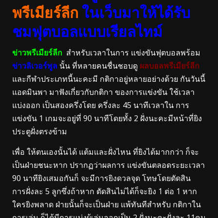
พรีเมียร์ลีก
ในเว็บมาให้ได้รับ
ชมฟุตบอลแบบเรียลไทม์
ข่าวพรีเมียร์ลีก
สำหรับเวลาในการ แข่งขันฟุตบอลพร้อม
ข่าวลิเวอร์พูล
นั้น ที่หลายคนชื่นชอบดู
ผลบอลพรีเมียร์ลีก
และกีฬาประเภทนี้นะคะมี กติกาอยู่หลายอย่างด้วย กันวันนี้
แอดมินพา มาฟังเกี่ยวกับกติกา ของการแข่งขัน ใช้เวลา
แบ่งออก เป็นสองครึ่งโดย ครึ่งละ 45 นาทีเวลาใน การ
แข่งขัน 1 เกมจะอยู่ที่ 90 นาทีโดยทั้ง 2 ฝั่งนะคะ
มีหน้าที่ยิง
ประตูฝั่งตรงข้าม
เพื่อ ให้ตนเองนั้นได้ แต้มและฝั่งไหน ที่ยิงได้มากกว่า ก็จะ
เป็นฝ่ายชนะหาก ปรากฏว่าผลการ แข่งขันตลอดระยะเวลา
90 นาทียิงเสมอกันก็ จะมีการยิงดวลจุด โทษโดยตัดสิน
การฝั่งละ 5 ลูกซึ่งถ้าหาก ตัดสินไม่ได้ก็จะยิง 1 ต่อ 1 หาก
ใครยิงพลาด ฝ่ายนั้นก็จะเป็นฝ่าย แพ้ทันทีสำหรับ กติกาใน
การเล่น ก็ได้มีการแบ่งผู้เล่นออกเป็น 2 ฝั่งนะคะฝั่งละ 11คน