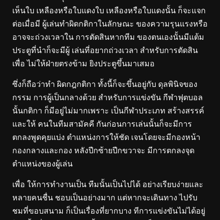
เห็นใบ เหลืองหรือใบแดงใบ เหลืองหรือใบแดงนั้น ก็จะแจก
ต่อเมื่อมี ผู้เล่นทำผิดกติกาในลักษณะ ของความรุนแรงหรือ
อาจจะถ่วงเวลาใน การตัดสินหากทีม ของตนเองนั้นมีแต้ม
ประตูที่นำก็จะมีผู้ เล่นที่อยากถ่วงเวลา สำหรับการตัดสิน
เพื่อ ไม่ให้ฝ่ายตรงข้าม ยิงประตูขึ้นมาเสมอ
ซึ่งก็ถือว่าทำ ผิดกฎกติกา ทั้งนี้ก็จะขึ้นอยู่กับ ดุลพินิจของ
กรรม การผู้เป็นกลางด้วย สำหรับการแข่งขัน กีฬาฟุตบอล
นั้นกติกา ก็มีอยู่ไม่มากเพราะ เป็นกีฬาประเภท สร้างสรรค์
และให้ คนในทีมสามัคคี กันก่อนการเล่นนั้นก็จะมีการ
ตกลงพูดคุยแบ่ง ตำแหน่งการให้ชัด เจนโดยจะมีกองหน้า
กองกลางและกอง หลังปีกซ้ายปีกขวาจะ มีการตกลงจุด
ตำแหน่งของผู้เล่น
เพื่อ ให้การทำงานเป็น ทีมนั้นเป็นไปได้ อย่างเรียบง่ายและ
หลายคนชื่น ชอบเป็นอย่างมาก แต่หากจะเดินทาง ไปรับ
ชมที่ขอบสนาม ก็เป็นเรื่องที่ยากบาง ทีการแข่งขันไม่ได้อยู่