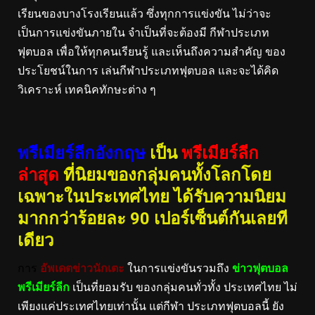
เรียนของบางโรงเรียนแล้ว ซึ่งทุกการแข่งขัน ไม่ว่าจะ
เป็นการแข่งขันภายใน จำเป็นที่จะต้องมี กีฬาประเภท
ฟุตบอล เพื่อให้ทุกคนเรียนรู้ และเห็นถึงความสำคัญ ของ
ประโยชน์ในการ เล่นกีฬาประเภทฟุตบอล และจะได้คิด
วิเคราะห์ เทคนิคทักษะต่าง ๆ
พรีเมียร์ลีกอังกฤษ
เป็น
พรีเมียร์ลีก
ล่าสุด
ที่นิยมของกลุ่มคนทั้งโลกโดย
เฉพาะในประเทศไทย ได้รับความนิยม
มากกว่าร้อยละ 90 เปอร์เซ็นต์กันเลยที
เดียว
การ
อัพเดตข่าวนักเตะ
ในการแข่งขันรวมถึง
ข่าวฟุตบอล
พรีเมียร์ลีก
เป็นที่ยอมรับ ของกลุ่มคนทั่วทั้ง ประเทศไทย ไม่
เพียงแค่ประเทศไทยเท่านั้น แต่กีฬา ประเภทฟุตบอลนี้ ยัง